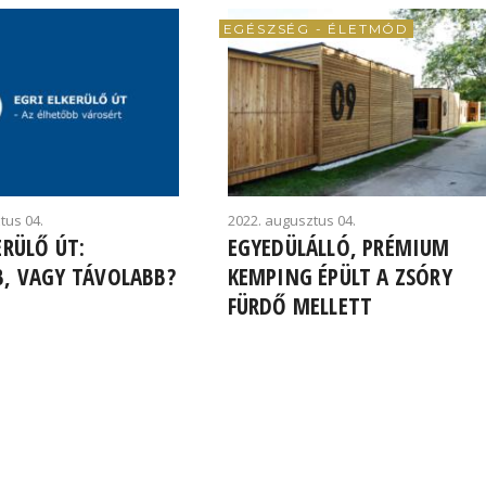
EGÉSZSÉG - ÉLETMÓD
tus 04.
2022. augusztus 04.
ERÜLŐ ÚT:
EGYEDÜLÁLLÓ, PRÉMIUM
B, VAGY TÁVOLABB?
KEMPING ÉPÜLT A ZSÓRY
FÜRDŐ MELLETT