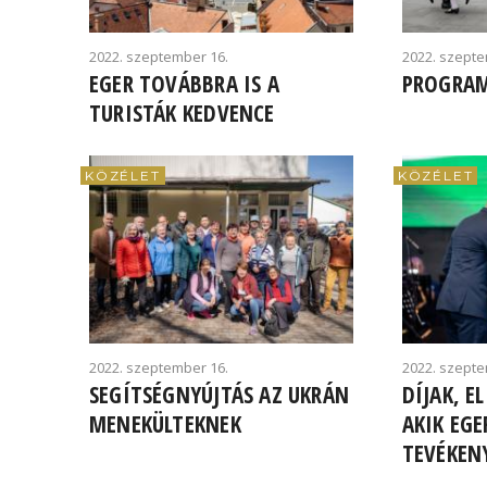
2022. szeptember 16.
2022. szepte
EGER TOVÁBBRA IS A
PROGRA
TURISTÁK KEDVENCE
KÖZÉLET
KÖZÉLET
2022. szeptember 16.
2022. szepte
SEGÍTSÉGNYÚJTÁS AZ UKRÁN
DÍJAK, E
MENEKÜLTEKNEK
AKIK EGE
TEVÉKEN