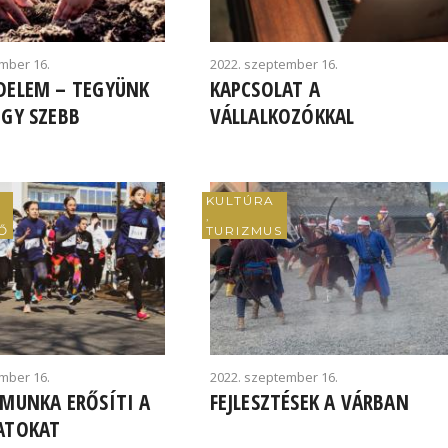
mber 16.
2022. szeptember 16.
DELEM – TEGYÜNK
KAPCSOLAT A
EGY SZEBB
VÁLLALKOZÓKKAL
!
KULTÚRA
,
Ő
TURIZMUS
mber 16.
2022. szeptember 16.
 MUNKA ERŐSÍTI A
FEJLESZTÉSEK A VÁRBAN
ATOKAT