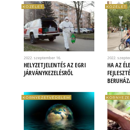
KÖZÉLET
KÖZÉLET
2022. szeptember 16.
2022. szepte
HELYZETJELENTÉS AZ EGRI
HA AZ ÉL
JÁRVÁNYKEZELÉSRŐL
FEJLESZT
BERUHÁZ
KÖRNYEZETVÉDELEM
KÖRNYEZE