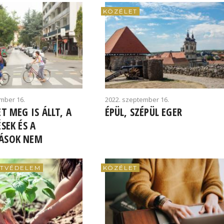
KÖZÉLET
mber 16.
2022. szeptember 16.
ET MEG IS ÁLLT, A
ÉPÜL, SZÉPÜL EGER
ÉSEK ÉS A
ÁSOK NEM
TVÉDELEM
KÖZÉLET