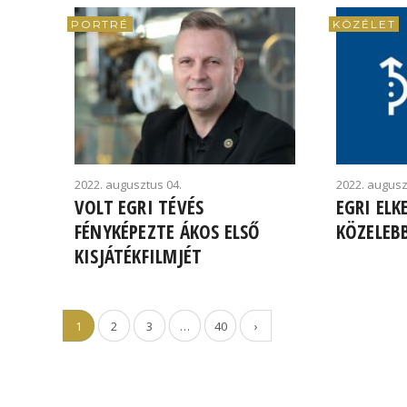
PORTRÉ
KÖZÉLET
2022. augusztus 04.
2022. augusz
VOLT EGRI TÉVÉS
EGRI ELK
FÉNYKÉPEZTE ÁKOS ELSŐ
KÖZELEB
KISJÁTÉKFILMJÉT
1
2
3
…
40
›