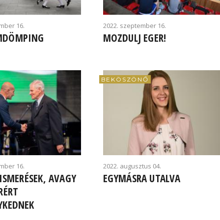
mber 16.
2022. szeptember 16.
MDÖMPING
MOZDULJ EGER!
BEKÖSZÖNŐ
mber 16.
2022. augusztus 04.
LISMERÉSEK, AVAGY
EGYMÁSRA UTALVA
RÉRT
YKEDNEK