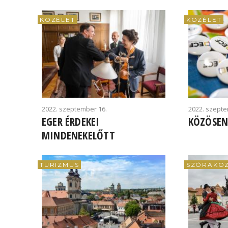
KÖZÉLET
KÖZÉLET
2022. szeptember 16.
2022. szepte
EGER ÉRDEKEI
KÖZÖSEN
MINDENEKELŐTT
TURIZMUS
SZÓRAKO