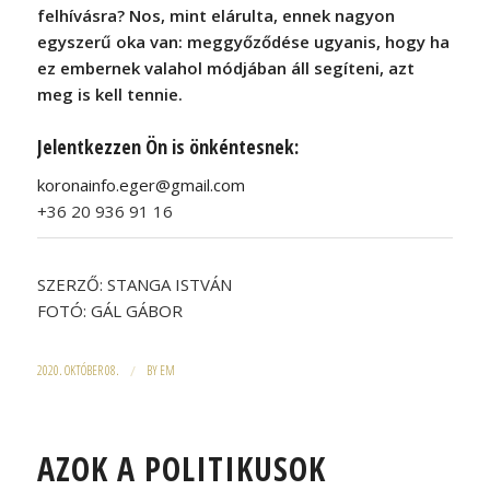
felhívásra? Nos, mint elárulta, ennek nagyon
egyszerű oka van: meggyőződése ugyanis, hogy ha
ez embernek valahol módjában áll segíteni, azt
meg is kell tennie.
Jelentkezzen Ön is önkéntesnek:
koronainfo.eger@gmail.com
+36 20 936 91 16
SZERZŐ: STANGA ISTVÁN
FOTÓ: GÁL GÁBOR
2020. OKTÓBER 08.
/
BY
EM
AZOK A POLITIKUSOK