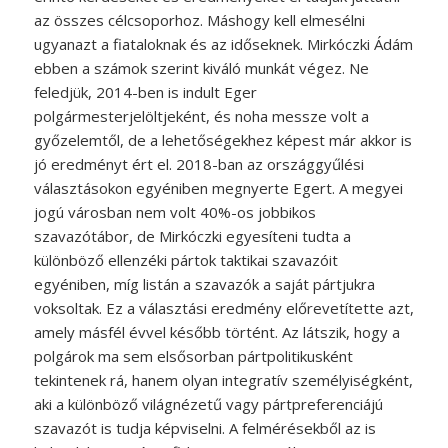
az összes célcsoporhoz. Máshogy kell elmesélni
ugyanazt a fiataloknak és az időseknek. Mirkóczki Ádám
ebben a számok szerint kiváló munkát végez. Ne
feledjük, 2014-ben is indult Eger
polgármesterjelöltjeként, és noha messze volt a
győzelemtől, de a lehetőségekhez képest már akkor is
jó eredményt ért el. 2018-ban az országgyűlési
választásokon egyéniben megnyerte Egert. A megyei
jogú városban nem volt 40%-os jobbikos
szavazótábor, de Mirkóczki egyesíteni tudta a
különböző ellenzéki pártok taktikai szavazóit
egyéniben, míg listán a szavazók a saját pártjukra
voksoltak. Ez a választási eredmény előrevetítette azt,
amely másfél évvel később történt. Az látszik, hogy a
polgárok ma sem elsősorban pártpolitikusként
tekintenek rá, hanem olyan integratív személyiségként,
aki a különböző világnézetű vagy pártpreferenciájú
szavazót is tudja képviselni. A felmérésekből az is