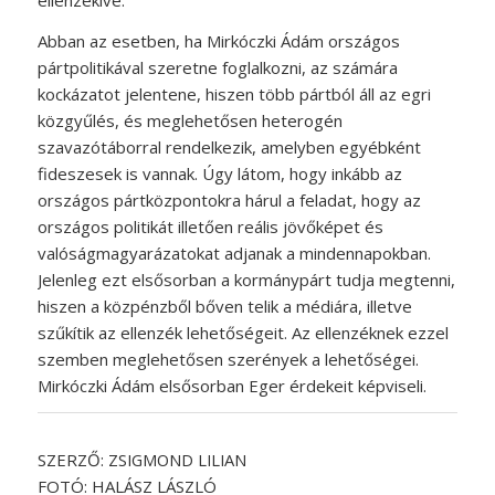
Abban az esetben, ha Mirkóczki Ádám országos
pártpolitikával szeretne foglalkozni, az számára
kockázatot jelentene, hiszen több pártból áll az egri
közgyűlés, és meglehetősen heterogén
szavazótáborral rendelkezik, amelyben egyébként
fideszesek is vannak. Úgy látom, hogy inkább az
országos pártközpontokra hárul a feladat, hogy az
országos politikát illetően reális jövőképet és
valóságmagyarázatokat adjanak a mindennapokban.
Jelenleg ezt elsősorban a kormánypárt tudja megtenni,
hiszen a közpénzből bőven telik a médiára, illetve
szűkítik az ellenzék lehetőségeit. Az ellenzéknek ezzel
szemben meglehetősen szerények a lehetőségei.
Mirkóczki Ádám elsősorban Eger érdekeit képviseli.
SZERZŐ:
ZSIGMOND LILIAN
FOTÓ: HALÁSZ LÁSZLÓ