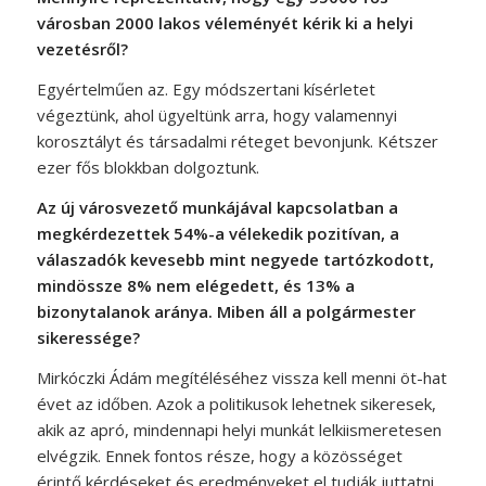
városban 2000 lakos véleményét kérik ki a helyi
vezetésről?
Egyértelműen az. Egy módszertani kísérletet
végeztünk, ahol ügyeltünk arra, hogy valamennyi
korosztályt és társadalmi réteget bevonjunk. Kétszer
ezer fős blokkban dolgoztunk.
Az új városvezető munkájával kapcsolatban a
megkérdezettek 54%-a vélekedik pozitívan, a
válaszadók kevesebb mint negyede tartózkodott,
mindössze 8% nem elégedett, és 13% a
bizonytalanok aránya. Miben áll a polgármester
sikeressége?
Mirkóczki Ádám megítéléséhez vissza kell menni öt-hat
évet az időben. Azok a politikusok lehetnek sikeresek,
akik az apró, mindennapi helyi munkát lelkiismeretesen
elvégzik. Ennek fontos része, hogy a közösséget
érintő kérdéseket és eredményeket el tudják juttatni