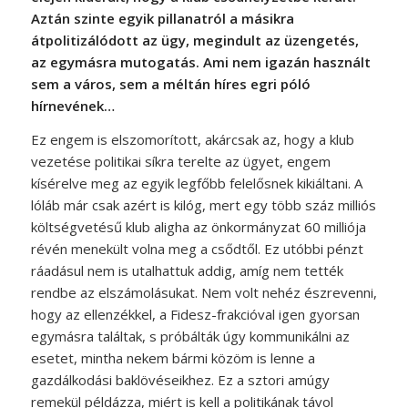
Aztán szinte egyik pillanatról a másikra
átpolitizálódott az ügy, megindult az üzengetés,
az egymásra mutogatás. Ami nem igazán használt
sem a város, sem a méltán híres egri póló
hírnevének…
Ez engem is elszomorított, akárcsak az, hogy a klub
vezetése politikai síkra terelte az ügyet, engem
kísérelve meg az egyik legfőbb felelősnek kikiáltani. A
lóláb már csak azért is kilóg, mert egy több száz milliós
költségvetésű klub aligha az önkormányzat 60 milliója
révén menekült volna meg a csődtől. Ez utóbbi pénzt
ráadásul nem is utalhattuk addig, amíg nem tették
rendbe az elszámolásukat. Nem volt nehéz észrevenni,
hogy az ellenzékkel, a Fidesz-frakcióval igen gyorsan
egymásra találtak, s próbálták úgy kommunikálni az
esetet, mintha nekem bármi közöm is lenne a
gazdálkodási baklövéseikhez. Ez a sztori amúgy
remekül példázza, miért is kell a politikának távol