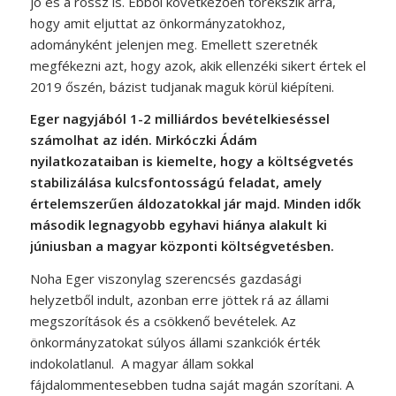
jó és a rossz is. Ebből következően törekszik arra,
hogy amit eljuttat az önkormányzatokhoz,
adományként jelenjen meg. Emellett szeretnék
megfékezni azt, hogy azok, akik ellenzéki sikert értek el
2019 őszén, bázist tudjanak maguk körül kiépíteni.
Eger nagyjából 1-2 milliárdos bevételkieséssel
számolhat az idén. Mirkóczki Ádám
nyilatkozataiban is kiemelte, hogy a költségvetés
stabilizálása kulcsfontosságú feladat, amely
értelemszerűen áldozatokkal jár majd. Minden idők
második legnagyobb egyhavi hiánya alakult ki
júniusban a magyar központi költségvetésben.
Noha Eger viszonylag szerencsés gazdasági
helyzetből indult, azonban erre jöttek rá az állami
megszorítások és a csökkenő bevételek. Az
önkormányzatokat súlyos állami szankciók érték
indokolatlanul. A magyar állam sokkal
fájdalommentesebben tudna saját magán szorítani. A