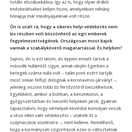
totális elszabadulása, így az is, hogy olyan drákói
intézkedéseket kelljen hozni, amelyekben néhány
hónapja már mindnyájunknak volt része.
Ön is utalt rá, hogy a sikeres helyi védekezés nem
kis részben volt köszönhető az egri emberek
fegyelmezettségének. Országosan most bajok
vannak a szabálykövető magatartással. És helyben?
Sajnos, én is ezt látom, és éppen emiatt tartok a
második hullámtól. Ugye, annak idején Egerben a
betegek száma nulla volt – talán pont ezért tartják
most sokan felfújt dolognak a koronavírus-járványt –,
jelenleg viszont több tíz fertőzöttről beszélhetünk.
Egyébként, amikor a boltban, a benzinkúton, a
gyógyszertárban és hasonló helyeken járok, gyakran
tapasztalom, hogy némelyek kevésbé komolyan veszik
a vírus ellen való védekezést – utalnék itt a
szájmaszkok viselésére –, mint kellene. Remélhető,
hogy a kormányzati szigorítások ezen is változtatnak