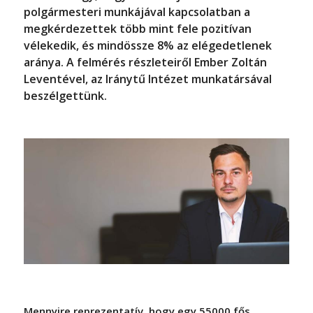
polgármesteri munkájával kapcsolatban a
megkérdezettek több mint fele pozitívan
vélekedik, és mindössze 8% az elégedetlenek
aránya. A felmérés részleteiről Ember Zoltán
Leventével, az Iránytű Intézet munkatársával
beszélgettünk.
Mennyire reprezentatív, hogy egy 55000 fős