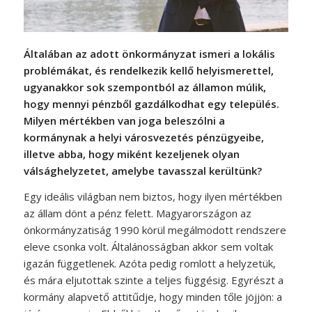
Általában az adott önkormányzat ismeri a lokális
problémákat, és rendelkezik kellő helyismerettel,
ugyanakkor sok szempontból az államon múlik,
hogy mennyi pénzből gazdálkodhat egy település.
Milyen mértékben van joga beleszólni a
kormánynak a helyi városvezetés pénzügyeibe,
illetve abba, hogy miként kezeljenek olyan
válsághelyzetet, amelybe tavasszal kerültünk?
Egy ideális világban nem biztos, hogy ilyen mértékben
az állam dönt a pénz felett. Magyarországon az
önkormányzatiság 1990 körül megálmodott rendszere
eleve csonka volt. Általánosságban akkor sem voltak
igazán függetlenek. Azóta pedig romlott a helyzetük,
és mára eljutottak szinte a teljes függésig. Egyrészt a
kormány alapvető attitűdje, hogy minden tőle jöjjön: a