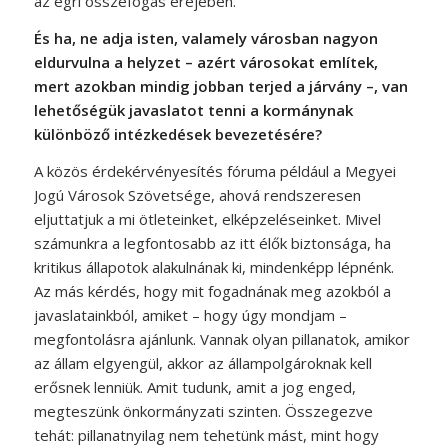
az egri összefogás erejében.
És ha, ne adja isten, valamely városban nagyon
eldurvulna a helyzet – azért városokat említek,
mert azokban mindig jobban terjed a járvány –, van
lehetőségük javaslatot tenni a kormánynak
különböző intézkedések bevezetésére?
A közös érdekérvényesítés fóruma például a Megyei
Jogú Városok Szövetsége, ahová rendszeresen
eljuttatjuk a mi ötleteinket, elképzeléseinket. Mivel
számunkra a legfontosabb az itt élők biztonsága, ha
kritikus állapotok alakulnának ki, mindenképp lépnénk.
Az más kérdés, hogy mit fogadnának meg azokból a
javaslatainkból, amiket – hogy úgy mondjam –
megfontolásra ajánlunk. Vannak olyan pillanatok, amikor
az állam elgyengül, akkor az állampolgároknak kell
erősnek lenniük. Amit tudunk, amit a jog enged,
megteszünk önkormányzati szinten. Összegezve
tehát: pillanatnyilag nem tehetünk mást, mint hogy