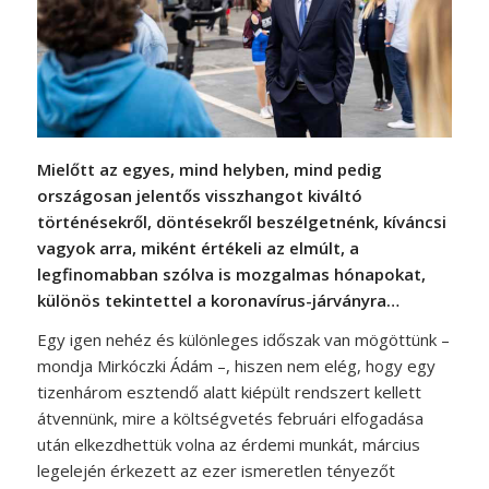
Mielőtt az egyes, mind helyben, mind pedig
országosan jelentős visszhangot kiváltó
történésekről, döntésekről beszélgetnénk, kíváncsi
vagyok arra, miként értékeli az elmúlt, a
legfinomabban szólva is mozgalmas hónapokat,
különös tekintettel a koronavírus-járványra…
Egy igen nehéz és különleges időszak van mögöttünk –
mondja Mirkóczki Ádám –, hiszen nem elég, hogy egy
tizenhárom esztendő alatt kiépült rendszert kellett
átvennünk, mire a költségvetés februári elfogadása
után elkezdhettük volna az érdemi munkát, március
legelején érkezett az ezer ismeretlen tényezőt