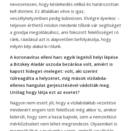
nevezetesen, hogy késlekedés nélkül és határozottan
kell dönteni. Ez általában véve is igaz,
veszélyhelyzetben pedig különösen. Elvégre ilyenkor –
teljesen érthető módon mindenki tőlünk vár segítséget
a gondjai megoldásához, ami fokozott felelősséget ró
ránk, ráadásul azt is alapvetően befolyásolja, hogy
milyen kép alakul ki rólunk.
A koronavírus elleni harc egyik legelső helyi lépése
a Bitskey Aladár uszoda bezárása volt, amiért is
kapott hideget-meleget: volt, aki szerint
túlreagálta a helyzetet, míg mások vízilabda-
ellenes hangulat gerjesztésével vádolták meg.
Utólag hogy látja ezt az esetet?
Nagyon nem esett jól, hogy a vízilabdaklub vezetése
mindenért engem tett felelőssé még akkor is, amikor
kiderült, hogy sem a hazai bajnoki, sem a nemzetközi
mérkőzéseket nem lehet megrendezni. Olyasmiket is
megpróbáltak a nyakamba varrni, amikről egyáltalán