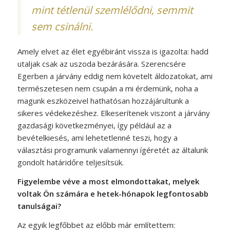
mint tétlenül szemlélődni, semmit
sem csinálni.
Amely elvet az élet egyébiránt vissza is igazolta: hadd
utaljak csak az uszoda bezárására. Szerencsére
Egerben a járvány eddig nem követelt áldozatokat, ami
természetesen nem csupán a mi érdemünk, noha a
magunk eszközeivel hathatósan hozzájárultunk a
sikeres védekezéshez. Elkeserítenek viszont a járvány
gazdasági következményei, így például az a
bevételkiesés, ami lehetetlenné teszi, hogy a
választási programunk valamennyi ígéretét az általunk
gondolt határidőre teljesítsük.
Figyelembe véve a most elmondottakat, melyek
voltak Ön számára e hetek-hónapok legfontosabb
tanulságai?
Az egyik legfőbbet az előbb már említettem: