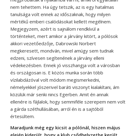
nem tehettem. Ha úgy tetszik, az is egy hatalmas
tanulsága volt ennek az időszaknak, hogy milyen
mértékű emberi csalódásokat kellett megélnem.
Megjegyzem, azért is sajnálom rendkívül a
történteket, mert amikor a járvány kitört, a pólósok
akkori vezetőedzője, Dabrowski Norbert
megkeresett, mondván, mivel amúgy sem tudnak
edzeni, szívesen segítenének a járvány elleni
védekezésben. Ennek jó visszhangja volt a városban
és országosan is. E közös munka során több
vízilabdázóval volt módom megismerkedni,
némelyekkel jószerivel baráti viszonyt kialakítani, ám
közülük már senki nincs Egerben. Amit én annak
ellenére is fájlalok, hogy semmiféle szerepem nem volt
a gárda széthullásában, arról én is a sajtóból
értesültem.
Maradjunk még egy kicsit a pólónál, hiszen május
elején kiderült, hogy a klub csődhelyzetbe került.