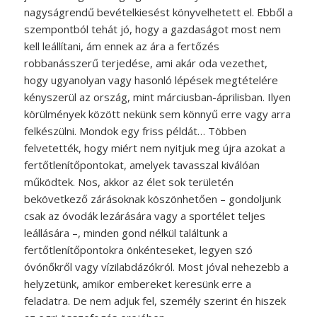
nagyságrendű bevételkiesést könyvelhetett el. Ebből a
szempontból tehát jó, hogy a gazdaságot most nem
kell leállítani, ám ennek az ára a fertőzés
robbanásszerű terjedése, ami akár oda vezethet,
hogy ugyanolyan vagy hasonló lépések megtételére
kényszerül az ország, mint márciusban-áprilisban. Ilyen
körülmények között nekünk sem könnyű erre vagy arra
felkészülni. Mondok egy friss példát… Többen
felvetették, hogy miért nem nyitjuk meg újra azokat a
fertőtlenítőpontokat, amelyek tavasszal kiválóan
működtek. Nos, akkor az élet sok területén
bekövetkező zárásoknak köszönhetően – gondoljunk
csak az óvodák lezárására vagy a sportélet teljes
leállására –, minden gond nélkül találtunk a
fertőtlenítőpontokra önkénteseket, legyen szó
óvónőkről vagy vízilabdázókról. Most jóval nehezebb a
helyzetünk, amikor embereket keresünk erre a
feladatra. De nem adjuk fel, személy szerint én hiszek