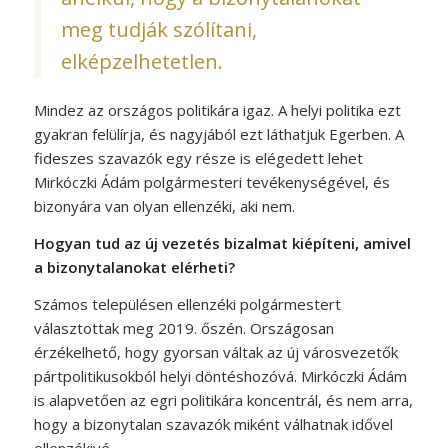
meg tudják szólítani,
elképzelhetetlen.
Mindez az országos politikára igaz. A helyi politika ezt
gyakran felülírja, és nagyjából ezt láthatjuk Egerben. A
fideszes szavazók egy része is elégedett lehet
Mirkóczki Ádám polgármesteri tevékenységével, és
bizonyára van olyan ellenzéki, aki nem.
Hogyan tud az új vezetés bizalmat kiépíteni, amivel
a bizonytalanokat elérheti?
Számos településen ellenzéki polgármestert
választottak meg 2019. őszén. Országosan
érzékelhető, hogy gyorsan váltak az új városvezetők
párt­politikusokból helyi döntéshozóvá. Mirkóczki Ádám
is alapvetően az egri politikára koncentrál, és nem arra,
hogy a bizonytalan szavazók miként válhatnak idővel
ellenzékivé.