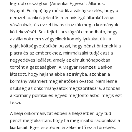
legtöbb országban (Amerikai Egyesült Államok,
Nyugat-Európa) úgy működik a válságkezelés, hogy a
nemzeti bankok jelentős mennyiségű államkötvényt
vásárolnak, és ezzel finanszírozzák meg a kormányok
költekezését. Sok fejlett országról elmondható, hogy
az államok nem szégyellnek komoly lyukakat ütni a
saját költségvetésükön. Azzal, hogy pénzt öntenek ki a
piacra és az emberekhez, minimalizálni tudják azt a
negyedéves leállást, amely az elmúlt hónapokban
történt a gazdaságban. A Magyar Nemzeti Bankon
látszott, hogy hajlana ebbe az irányba, azonban a
kormány valamiért meglehetősen óvatos. Nem lenne
szükség az önkormányzatok megszorítására, azonban
a kormány politikai és egyéb megfontolásból mégis ezt
teszi.
A helyi önkormányzat ebben a helyzetben úgy tud
pénzt megtakarítani, hogy ha még inkább racionalizálja
kiadásait. Eger esetében érzékelhető ez a törekvés.