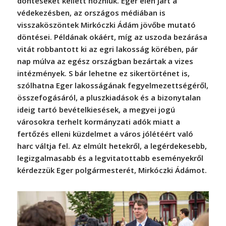
döntéseket kellett hozniuk. Eger élen járt a
védekezésben, az országos médiában is
visszaköszöntek Mirkóczki Ádám jövőbe mutató
döntései. Példának okáért, míg az uszoda bezárása
vitát robbantott ki az egri lakosság körében, pár
nap múlva az egész országban bezártak a vizes
intézmények. S bár lehetne ez sikertörténet is,
szólhatna Eger lakosságának fegyelmezettségéről,
összefogásáról, a pluszkiadások és a bizonytalan
ideig tartó bevételkiesések, a megyei jogú
városokra terhelt kormányzati adók miatt a
fertőzés elleni küzdelmet a város jólétéért való
harc váltja fel. Az elmúlt hetekről, a legérdekesebb,
legizgalmasabb és a legvitatottabb eseményekről
kérdezzük Eger polgármesterét, Mirkóczki Ádámot.