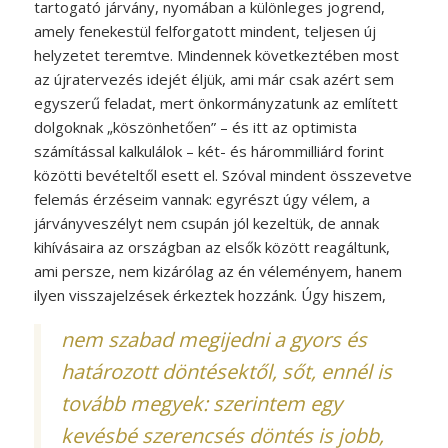
tartogató járvány, nyomában a különleges jogrend,
amely fenekestül felforgatott mindent, teljesen új
helyzetet teremtve. Mindennek következtében most
az újratervezés idejét éljük, ami már csak azért sem
egyszerű feladat, mert önkormányzatunk az említett
dolgoknak „köszönhetően” – és itt az optimista
számítással kalkulálok – két- és hárommilliárd forint
közötti bevételtől esett el. Szóval mindent összevetve
felemás érzéseim vannak: egyrészt úgy vélem, a
járványveszélyt nem csupán jól kezeltük, de annak
kihívásaira az országban az elsők között reagáltunk,
ami persze, nem kizárólag az én véleményem, hanem
ilyen visszajelzések érkeztek hozzánk. Úgy hiszem,
nem szabad megijedni a gyors és
határozott döntésektől, sőt, ennél is
tovább megyek: szerintem egy
kevésbé szerencsés döntés is jobb,