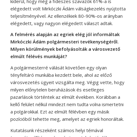
kiderül, hogy még a fideszes szavazók 61%-a is
elégedett volt Mirkóczki Ádám válságkezelés nyújtotta
teljesítményével. Az ellenzékiek 80-90%-os arányban
elégedett, vagy nagyon elégedett választ adtak.
A felmérés alapján az egriek elég jól informáltak
Mirkóczki Ádám polgármesteri tevékenységéről.
Milyen körülmények befolyásolták a városvezető
elmúlt félévés munkáját?
A polgármesterré válását követően egy olyan
tényfeltáró munkába kezdett bele, ahol az előző
városvezetés ügyeit vizsgálta meg. Végig vette, hogy
milyen előnytelen beruházások és esetleges
pazarlások történtek az elmúlt években. Korábban a
kellő felület nélkül mindezt nem tudta volna ismertetni
a polgárokkal. Ezt az elmúlt félévben egy másik
pozícióból tehette meg, amelyet az egriek honoráltak.
Kutatásunk részeként számos helyi témával