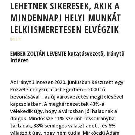
LEHETNEK SIKERESEK, AKIK A
MINDENNAPI HELYI MUNKÁT
LELKIISMERETESEN ELVÉGZIK
KÖZÉLET
EMBER ZOLTÁN LEVENTE kutatásvezető, Iránytű
Intézet
Az Iránytű Intézet 2020. júniusban készített egy
közvéleménykutatást Egerben – 2000 fő
bevonásával – az új városvezetés megítélésével
kapcsolatban. A megkérdezettek 43%-a
vélekedik úgy, hogy a városban jól haladnak a
dolgok. Mindössze 11% szerint rossz irányba
tartanak, 38% semleges választ adott, és 6%
válaszolt úgy, hogy nem tudja. Mirkóczki Ádám