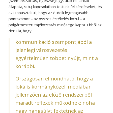
(szemétszállítás, egészségügy, utak és járdák
állapota, stb.) kapcsolatban tettünk fel kérdéseket, és
azt tapasztaltuk, hogy az ötödik legmagasabb
pontszámot – az összes értékelés közül – a
polgármesteri tájékoztatás minősége kapta. Ebből az
derül ki, hogy
kommunikáció szempontjából a
jelenlegi városvezetés
egyértelműen többet nyújt, mint a
korábbi.
Országosan elmondható, hogy a
lokális kormányközeli médiában
jellemzően az előző rendszerből
maradt reflexek működnek: noha
nagy hangsúlyt fektetnek az