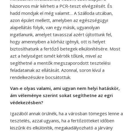
háziorvos már kérheti a PCR-teszt elvégzését. És
hadd mondjak el még valamit… A Szálloda utcában,
azon épület mellett, amelyben az egészségügyi
alapellátás folyik, van egy másik, ugyanolyan
ingatlanunk, amelyet tavasszal azért újítottunk fel,
hogy amennyiben a kórház igényli, ott is helyet
biztosíthatunk a fertőző betegek elkülönítésére. Most
azt a helyiséget ismét kérték tőlünk, mivel az
segíthetné a mentők megszaporodott tesztelési
feladatainak az ellátását. Azonnal, soron kívül a
rendelkezésükre bocsátottuk.
Van-e olyas valami, ami ugyan nem helyi hatáskör,
ám véleménye szerint sokat segíthetne az egri
védekezésben?
Igazából annak örülnék, ha a városban tömeges lenne a
tesztelés, azzal ugyanis, ha a fertőzötteket időben
kiszűrik és elkülönítik, megakadályozható a járvány