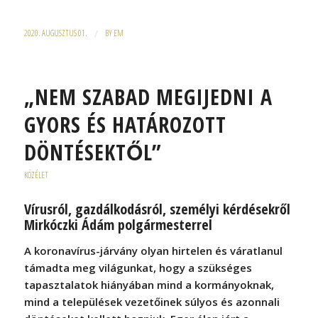
2020. AUGUSZTUS 01.
/
BY
EM
„NEM SZABAD MEGIJEDNI A
GYORS ÉS HATÁROZOTT
DÖNTÉSEKTŐL”
KÖZÉLET
Vírusról, gazdálkodásról, személyi kérdésekről
Mirkóczki Ádám polgármesterrel
A koronavírus-járvány olyan hirtelen és váratlanul
támadta meg világunkat, hogy a szükséges
tapasztalatok hiányában mind a kormányoknak,
mind a települések vezetőinek súlyos és azonnali