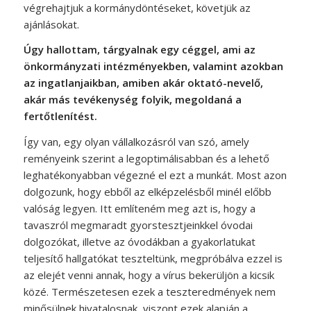
végrehajtjuk a kormánydöntéseket, követjük az
ajánlásokat.
Úgy hallottam, tárgyalnak egy céggel, ami az
önkormányzati intézményekben, valamint azokban
az ingatlanjaikban, amiben akár oktató-nevelő,
akár más tevékenység folyik, megoldaná a
fertőtlenítést.
Így van, egy olyan vállalkozásról van szó, amely
reményeink szerint a legoptimálisabban és a lehető
leghatékonyabban végezné el ezt a munkát. Most azon
dolgozunk, hogy ebből az elképzelésből minél előbb
valóság legyen. Itt említeném meg azt is, hogy a
tavaszról megmaradt gyorstesztjeinkkel óvodai
dolgozókat, illetve az óvodákban a gyakorlatukat
teljesítő hallgatókat teszteltünk, megpróbálva ezzel is
az elejét venni annak, hogy a vírus bekerüljön a kicsik
közé. Természetesen ezek a teszteredmények nem
minősülnek hivatalosnak, viszont ezek alapján a