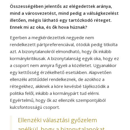
Összességében jelentős az elégedettek aránya,
mind a városvezetést, mind pedig a válságkezelést
illetően, mégis látható egy tartózkodó réteget.
Ennek mi az oka, és ők hova húznak?
Egerben a megkérdezettek negyede nem
rendelkezett pártpreferenciával, ötödük pedig titkolta
azt. A bizonytalanokról elmondható, hogy ők inkább
kormánykritikusak. A bizonytalanság egyik oka, hogy ez
a csoport nem annyira figyeli a közéletet. Ugyanakkor
egy kettősség érzékelhető esetükben. Alapvetően
ellenzéki attitűddel rendelkeznek, de azokhoz a
rétegekhez, akiknek a köre kevésbé tájékozódik a
politika felől, inkább a kormánypárt tud elérni.
Egyértelmű, hogy ők az ellenzék szempontjából
kulcsfontosságú csoport.
Ellenzéki választási győzelem
anélkül, hogy a bizonytalanokat