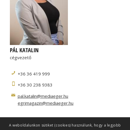
PÁL KATALIN
cégvezető
+36 36 419 999
+36 30 238 9383
pal.katalin@mediaeger.hu
egrimagazin@mediaeger.hu
A weboldalunkon sütiket (cookies) használunk, hogy a legjobb