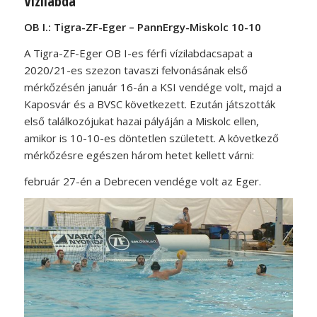
Vízilabda
OB I.: Tigra-ZF-Eger – PannErgy-Miskolc 10-10
A Tigra-ZF-Eger OB I-es férfi vízilabdacsapat a
2020/21-es szezon tavaszi felvonásának első
mérkőzésén január 16-án a KSI vendége volt, majd a
Kaposvár és a BVSC következett. Ezután játszották
első találkozójukat hazai pályáján a Miskolc ellen,
amikor is 10-10-es döntetlen született. A következő
mérkőzésre egészen három hetet kellett várni:
február 27-én a Debrecen vendége volt az Eger.