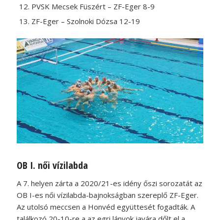
PVSK Mecsek Füszért – ZF-Eger 8-9
ZF-Eger – Szolnoki Dózsa 12-19
OB I. női vízilabda
A 7. helyen zárta a 2020/21-es idény őszi sorozatát az
OB I-es női vízilabda-bajnokságban szereplő ZF-Eger.
Az utolsó meccsen a Honvéd együttesét fogadták. A
találkozó 20-10-re a az egri lányok javára dőlt el a