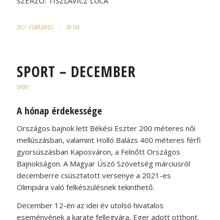
SZERZŐ: TISZLAVICZ LUCA
2021. FEBRUÁR 05.
/
BY
EM
SPORT – DECEMBER
SPORT
A hónap érdekessége
Országos bajnok lett Békési Eszter 200 méteres női
mellúszásban, valamint Holló Balázs 400 méteres férfi
gyorsúszásban Kaposváron, a Felnőtt Országos
Bajnokságon. A Magyar Úszó Szövetség márciusról
decemberre csúsztatott versenye a 2021-es
Olimpiára való felkészülésnek tekinthető.
December 12-én az idei év utolsó hivatalos
eseményének a karate fellegvára, Eger adott otthont.