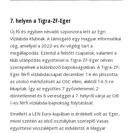
7. helyen a Tigra-ZF-Eger
Új fő és egyben névadó szponzora lett az Egri
Vízilabda Klubnak. A támogató egy magyar informatikai
cég, amellyel a 2022-es év végéig tart a
megállapodás. Ezentúl a felnőtt csapatok, valamint a
klub utánpótlás együttesei is Tigra-ZF-Eger néven
szerepelnek a különböző bajnokságokban. A Tigra-ZF-
Eger férfi vízilabdacsapat december 14-én játszotta
az utolsó mérkőzését az OSC ellen, akiktől 14-5-re
kikaptak. Így az együttes 7 győzelemmel, 2
döntetlennel és 6 vereséggel a 7. helyről várja az OB
I-es férfi vízilabda-bajnokság folytatását.
Emellett a LEN Euro-kupában is érdekelt volt az Eger,
mivel szintén az első osztályban szereplő Vasas
együttese visszalépett az indulástól. A Magyar