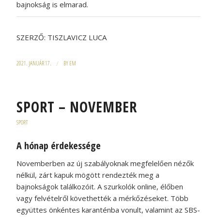
bajnokság is elmarad.
SZERZŐ: TISZLAVICZ LUCA
2021. JANUÁR 17.
/
BY
EM
SPORT – NOVEMBER
SPORT
A hónap érdekessége
Novemberben az új szabályoknak megfelelően nézők
nélkül, zárt kapuk mögött rendezték meg a
bajnokságok találkozóit. A szurkolók online, élőben
vagy felvételről követhették a mérkőzéseket. Több
együttes önkéntes karanténba vonult, valamint az SBS-