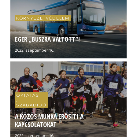
KÖRNYEZETVÉDELEM
EGER „BUSZRA VÁLTOTT”!
2022. szeptember 16.
OKTATÁS
,
SZABADIDŐ
A KÖZÖS MUNKA ERŐSÍTI A
KAPCSOLATOKAT
2022. szeptember 16.