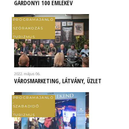
GÁRDONYI 100 EMLÉKÉV
PROGRAMAJÁNLÓ
,
SZÓRAKOZÁS
,
TURIZMUS
2022. május 06.
VÁROSMARKETING, LÁTVÁNY, ÜZLET
PROGRAMAJÁNLÓ
,
SZABADIDŐ
,
TURIZMUS