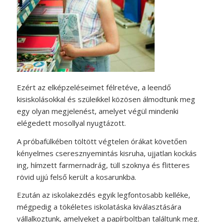
Ezért az elképzeléseimet félretéve, a leendő
kisiskolásokkal és szüleikkel közösen álmodtunk meg
egy olyan megjelenést, amelyet végül mindenki
elégedett mosollyal nyugtázott.
A próbafülkében töltött végtelen órákat követően
kényelmes cseresz­nye­min­tás kisruha, ujjatlan kockás
ing, hímzett farmernadrág, tüll szoknya és flitteres
rövid ujjú felső került a kosarunkba.
Ezután az iskolakezdés egyik leg­fontosabb kelléke,
mégpedig a tökéletes iskolatáska kiválasztására
vállalkoztunk, amelyeket a papírboltban találtunk meg.