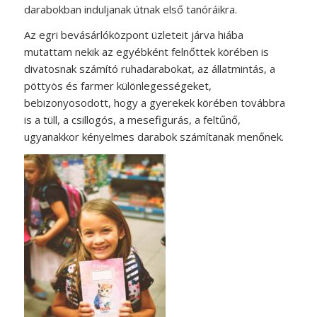
darabokban induljanak útnak első tanóráikra.
Az egri bevásárlóközpont üzleteit járva hiába
mutattam nekik az egyébként felnőttek körében is
divatosnak számító ruhadarabokat, az állatmintás, a
pöttyös és farmer különlegességeket,
bebizonyosodott, hogy a gyerekek körében továbbra
is a tüll, a csillogós, a mesefigurás, a feltűnő,
ugyanakkor kényelmes darabok számítanak menőnek.