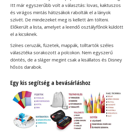
Itt már egyszerűbb volt a választás: lovas, kaktuszos
és virágos mintás hátizsákok rabolták el a lányok
szívét. De mindezeket meg is kellett ám tölteni.
Előkerült a lista, amelyet a leendő osztályfőnök küldött
el a kicsiknek.
Színes ceruzák, füzetek, mappák, tolltartók széles
választéka sorakozott a polcokon. Nem egyszerű
döntés, de a sláger megint csak a kisállatos és Disney
hősös darabok.
Egy kis segítség a bevásárláshoz