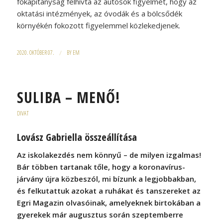
főkapitányság felhívta az autósok figyelmét, hogy az
oktatási intézmények, az óvodák és a bölcsődék
környékén fokozott figyelemmel közlekedjenek.
2020. OKTÓBER 07.
/
BY
EM
SULIBA – MENŐ!
DIVAT
Lovász Gabriella összeállítása
Az iskolakezdés nem könnyű – de milyen izgalmas!
Bár többen tartanak tőle, hogy a koronavírus-
járvány újra közbeszól, mi bízunk a legjobbakban,
és felkutattuk azokat a ruhákat és tanszereket az
Egri Magazin olvasóinak, amelyeknek birtokában a
gyerekek már augusztus során szeptemberre