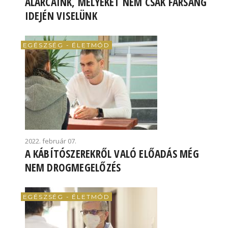
ÁLARCAINK, MELYEKET NEM CSAK FARSANG
IDEJÉN VISELÜNK
EGÉSZSÉG - ÉLETMÓD
2022. február 07.
A KÁBÍTÓSZEREKRŐL VALÓ ELŐADÁS MÉG
NEM DROGMEGELŐZÉS
EGÉSZSÉG - ÉLETMÓD