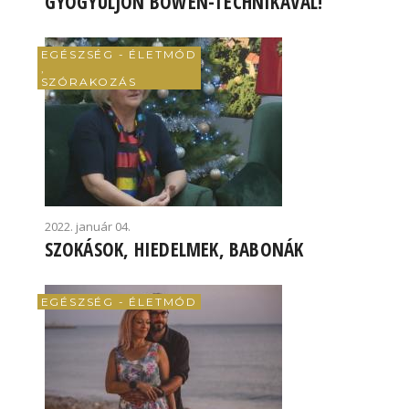
GYÓGYULJON BOWEN-TECHNIKÁVAL!
EGÉSZSÉG - ÉLETMÓD
,
SZÓRAKOZÁS
2022. január 04.
SZOKÁSOK, HIEDELMEK, BABONÁK
EGÉSZSÉG - ÉLETMÓD