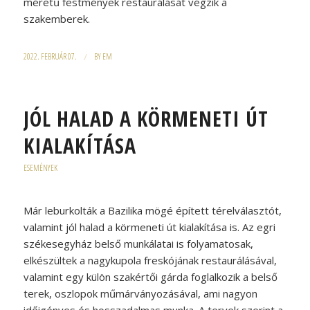
méretű festmények restaurálását végzik a
szakemberek.
2022. FEBRUÁR 07.
/
BY
EM
JÓL HALAD A KÖRMENETI ÚT
KIALAKÍTÁSA
ESEMÉNYEK
Már leburkolták a Bazilika mögé épített térelválasztót,
valamint jól halad a körmeneti út kialakítása is. Az egri
székesegyház belső munkálatai is folyamatosak,
elkészültek a nagykupola freskójának restaurálásával,
valamint egy külön szakértői gárda foglalkozik a belső
terek, oszlopok műmárványozásával, ami nagyon