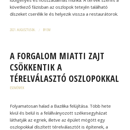
időigényes és hosszadalmas munka. A tervek szerint a
következő fázisban az oszlopok tetején található
díszeket cserélik le és helyezik vissza a restaurátorok.
2021. AUGUSZTUS 06.
/
BY
EM
A FORGALOM MIATTI ZAJT
CSÖKKENTIK A
TÉRELVÁLASZTÓ OSZLOPOKKAL
ESEMÉNYEK
Folyamatosan halad a Bazilika felújítása. Több hete
kívül és belül is a felállványozott székesegyházat
láthatják az egriek, illetve az épület mögött egy
oszlopokkal díszített térelválasztót is építenek, a