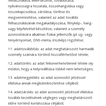
felhasználása, lekérdezése, továbbítása,
nyilvánosságra hozatala, összehangolása vagy
összekapcsolása, zárolása, törlése és
megsemmisítése, valamint az adat további
felhasználásának megakadályozása, fénykép-, hang-
vagy képfelvétel készítése, valamint a személy
azonosítására alkalmas fizikai jellemzők (pl. ujj- vagy
tenyérnyomat, DNS-minta, íriszkép) rögzítése;
11. adattovábbítás: az adat meghatározott harmadik
személy számára történő hozzáférhetővé tétele;
12. adattörlés: az adat felismerhetetlenné tétele oly
módon, hogy a helyreállítása többé nem lehetséges;
13. adatmegjelölés: az adat azonosító jelzéssel
ellátása annak megkülönböztetése céljából;
14. adatzárolás: az adat azonosító jelzéssel ellátása
további kezelésének végleges vagy meghatározott
időre történő korlátozása céljából;