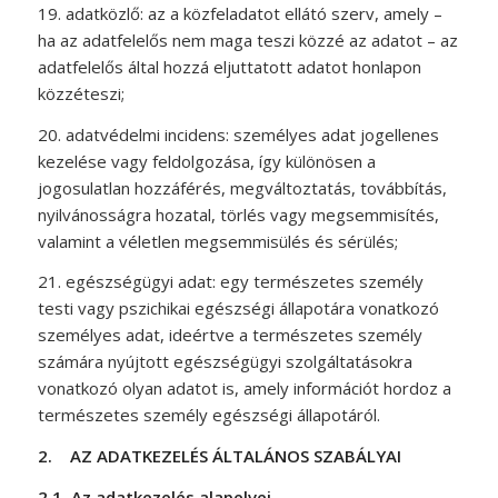
19. adatközlő: az a közfeladatot ellátó szerv, amely –
ha az adatfelelős nem maga teszi közzé az adatot – az
adatfelelős által hozzá eljuttatott adatot honlapon
közzéteszi;
20. adatvédelmi incidens: személyes adat jogellenes
kezelése vagy feldolgozása, így különösen a
jogosulatlan hozzáférés, megváltoztatás, továbbítás,
nyilvánosságra hozatal, törlés vagy megsemmisítés,
valamint a véletlen megsemmisülés és sérülés;
21. egészségügyi adat: egy természetes személy
testi vagy pszichikai egészségi állapotára vonatkozó
személyes adat, ideértve a természetes személy
számára nyújtott egészségügyi szolgáltatásokra
vonatkozó olyan adatot is, amely információt hordoz a
természetes személy egészségi állapotáról.
2.
AZ ADATKEZELÉS ÁLTALÁNOS SZABÁLYAI
2.1.
Az adatkezelés alapelvei