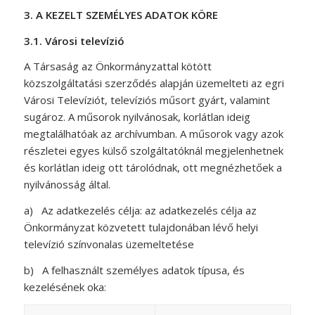
3.
A KEZELT SZEMÉLYES ADATOK KÖRE
3.1.
Városi televízió
A Társaság az Önkormányzattal kötött
közszolgáltatási szerződés alapján üzemelteti az egri
Városi Televíziót, televíziós műsort gyárt, valamint
sugároz. A műsorok nyilvánosak, korlátlan ideig
megtalálhatóak az archívumban. A műsorok vagy azok
részletei egyes külső szolgáltatóknál megjelenhetnek
és korlátlan ideig ott tárolódnak, ott megnézhetőek a
nyilvánosság által.
a)
Az adatkezelés célja:
az adatkezelés célja az
Önkormányzat közvetett tulajdonában lévő helyi
televízió színvonalas üzemeltetése
b)
A felhasznált személyes adatok típusa, és
kezelésének oka: