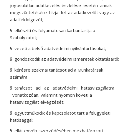
jogosulatlan adatkezelés észlelése esetén annak
megszüntetésére hívja fel az adatkezelőt vagy az
adatfeldolgozót;
§
elkészíti és folyamatosan karbantartja a
Szabályzatot;
§
vezeti a belső adatvédelmi nyilvántartásokat;
§
gondoskodik az adatvédelmi ismeretek oktatásáról;
§
kérésre szakmai tanácsot ad a Munkatársak
számára,
§
tanácsot ad az adatvédelmi hatásvizsgálatra
vonatkozóan, valamint nyomon követi a
hatásvizsgálat elvégzését;
§
együttműködik és kapcsolatot tart a felügyeleti
hatósággal;
§
ellát egyéb, szerződésében meghatározott