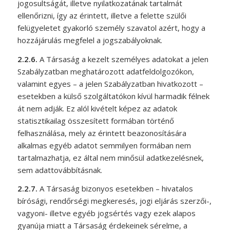
jogosultságát, illetve nyilatkozatának tartalmát
ellenőrizni, így az érintett, illetve a felette szülői
felügyeletet gyakorló személy szavatol azért, hogy a
hozzájárulás megfelel a jogszabályoknak.
2.2.6.
A Társaság a kezelt személyes adatokat a jelen
Szabályzatban meghatározott adatfeldolgozókon,
valamint egyes – a jelen Szabályzatban hivatkozott –
esetekben a külső szolgáltatókon kívül harmadik félnek
át nem adják. Ez alól kivételt képez az adatok
statisztikailag összesített formában történő
felhasználása, mely az érintett beazonosítására
alkalmas egyéb adatot semmilyen formában nem
tartalmazhatja, ez által nem minősül adatkezelésnek,
sem adattovábbításnak.
2.2.7.
A Társaság bizonyos esetekben – hivatalos
bírósági, rendőrségi megkeresés, jogi eljárás szerzői-,
vagyoni- illetve egyéb jogsértés vagy ezek alapos
gyanúja miatt a Társaság érdekeinek sérelme, a