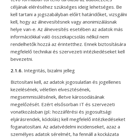
céljának eléréséhez szükséges ideig lehetséges. Be
kell tartani a jogszabályban előírt határidőket, vizsgálni
kell, hogy az álnevesítésnek vagy anonimizálásnak
helye van-e. Az álnevesítés esetében az adatok más
információkkal való összekapcsolás nélkül nem
rendelhetők hozzá az érintetthez. Ennek biztosítására
megfelelő technikai és szervezeti intézkedéseket kell
bevezetni.
2.1.6.
Integritás, bizalmi jelleg
Biztosítani kell, az adatok jogosulatlan és jogellenes
kezelésének, véletlen elvesztésének,
megsemmisülésének, illetve károsodásának
megelőzését. Ezért elsősorban IT és szervezeti
vonatkozásban (pl.: hozzáférési és jogosultsági
eljárásrendek, kódolás) kell megfelelő intézkedéseket
foganatosítani. Az adatvédelmi incidenseket, azaz a
személyes adatok sérelmét, ha fennáll a kockázata