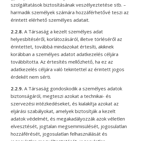
szolgáltatások biztosításának veszélyeztetése stb. –
harmadik személyek számára hozzáférhetővé teszi az
érintett elérhető személyes adatait.
2.2.8.
A Társaság a kezelt személyes adat
helyesbítéséről, korlátozásáról, illetve törléséről az
érintettet, továbbá mindazokat értesíti, akiknek
korábban a személyes adatot adatkezelés céljára
továbbította. Az értesítés mellőzhető, ha ez az
adatkezelés céljára való tekintettel az érintett jogos
érdekét nem sérti.
2.2.9.
A Társaság gondoskodik a személyes adatok
biztonságáról, megteszi azokat a technikai- és
szervezési intézkedéseket, és kialakítja azokat az
eljárási szabályokat, amelyek biztosítják a kezelt
adatok védelmét, és megakadályozzák azok véletlen
elvesztését, jogtalan megsemmisülését, jogosulatlan
hozzáférését, jogosulatlan felhasználását és