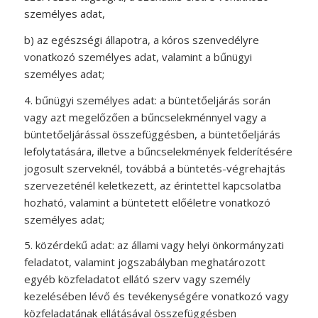
személyes adat,
b) az egészségi állapotra, a kóros szenvedélyre
vonatkozó személyes adat, valamint a bűnügyi
személyes adat;
4. bűnügyi személyes adat: a büntetőeljárás során
vagy azt megelőzően a bűncselekménnyel vagy a
büntetőeljárással összefüggésben, a büntetőeljárás
lefolytatására, illetve a bűncselekmények felderítésére
jogosult szerveknél, továbbá a büntetés-végrehajtás
szervezeténél keletkezett, az érintettel kapcsolatba
hozható, valamint a büntetett előéletre vonatkozó
személyes adat;
5. közérdekű adat: az állami vagy helyi önkormányzati
feladatot, valamint jogszabályban meghatározott
egyéb közfeladatot ellátó szerv vagy személy
kezelésében lévő és tevékenységére vonatkozó vagy
közfeladatának ellátásával összefüggésben