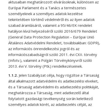
aktusaiban meghatározott elvárásoknak, különösen az
Európai Parlament és a Tanács a természetes
személyeknek a személyes adatok kezelése
tekintetében történő védelméről és az ilyen adatok
szabad áramlásáról, valamint a 95/46/EK rendelet
hatályon kívül helyezéséről szóló 2016/679 Rendelet
(General Data Protection Regulation – Európai Unió
Általános Adatvédelmi Rendelet, továbbiakban: GDPR),
az információs önrendelkezési jogról és az
információszabadságról szóló 2011. évi CXII. törvény
(Infotv.), valamint a Polgári Törvénykönyvről szóló
2013. évi V. törvény (Ptk.) rendelkezéseinek.
1.1.2.
J
elen Szabályzat célja, hogy rögzítse a Társaság
által alkalmazott adatvédelmi és adatkezelési elveket,
és a Társaság adatvédelmi és adatkezelési politikáját,
meghatározza a Társaság, mint adatkezelő által
folytatott gazdasági tevékenység során keletkező
személyes adatok körét, az adatkezelés célját, az