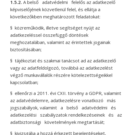
1.5.2.
A belső adatvédelmi felelős az adatkezelő
képviselőjének közvetlenül felel, és ellátja a
következőkben meghatározott feladatokat:
§
közreműködik, illetve segítséget nyújt az
adatkezeléssel összefüggő döntések
meghozatalában, valamint az érintettek jogainak
biztosításában;
§
tájékoztat és szakmai tanácsot ad az adatkezelő
vagy az adatfeldolgozó, továbbá az adatkezelést
végző munkavállalók részére kötelezettségeikkel
kapcsolatban;
§
ellenőrzi a 2011. évi CXII. törvény a GDPR, valamint
az adatvédelemre, adatkezelésre vonatkozó más
jogszabályok, valamint a belső adatvédelmi és
adatkezelési szabályzatok rendelkezéseinek és az
adatbiztonsági követelmények megtartását;
§
kivizsgálja a hozzá érkezett bejelentéseket,