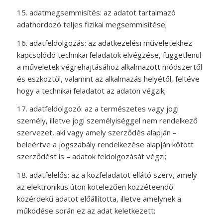
15. adatmegsemmisítés: az adatot tartalmazó
adathordozó teljes fizikai megsemmisítése;
16. adatfeldolgozás: az adatkezelési műveletekhez
kapcsolódó technikai feladatok elvégzése, függetlenül
a műveletek végrehajtásához alkalmazott módszertől
és eszköztől, valamint az alkalmazás helyétől, feltéve
hogy a technikai feladatot az adaton végzik;
17. adatfeldolgozó: az a természetes vagy jogi
személy, illetve jogi személyiséggel nem rendelkező
szervezet, aki vagy amely szerződés alapján –
beleértve a jogszabály rendelkezése alapján kötött
szerződést is – adatok feldolgozását végzi;
18. adatfelelős: az a közfeladatot ellátó szerv, amely
az elektronikus úton kötelezően közzéteendő
közérdekű adatot előállította, illetve amelynek a
működése során ez az adat keletkezett;