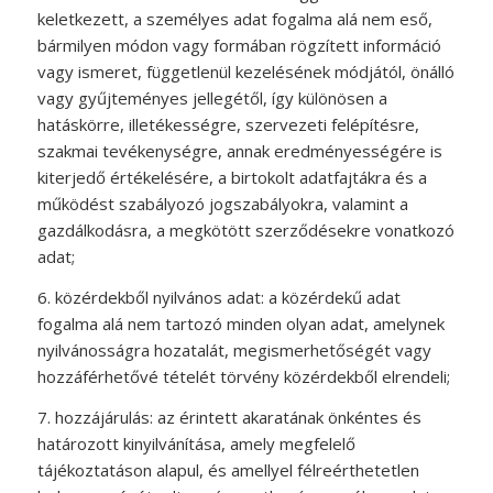
keletkezett, a személyes adat fogalma alá nem eső,
bármilyen módon vagy formában rögzített információ
vagy ismeret, függetlenül kezelésének módjától, önálló
vagy gyűjteményes jellegétől, így különösen a
hatáskörre, illetékességre, szervezeti felépítésre,
szakmai tevékenységre, annak eredményességére is
kiterjedő értékelésére, a birtokolt adatfajtákra és a
működést szabályozó jogszabályokra, valamint a
gazdálkodásra, a megkötött szerződésekre vonatkozó
adat;
6. közérdekből nyilvános adat: a közérdekű adat
fogalma alá nem tartozó minden olyan adat, amelynek
nyilvánosságra hozatalát, megismerhetőségét vagy
hozzáférhetővé tételét törvény közérdekből elrendeli;
7. hozzájárulás: az érintett akaratának önkéntes és
határozott kinyilvánítása, amely megfelelő
tájékoztatáson alapul, és amellyel félreérthetetlen