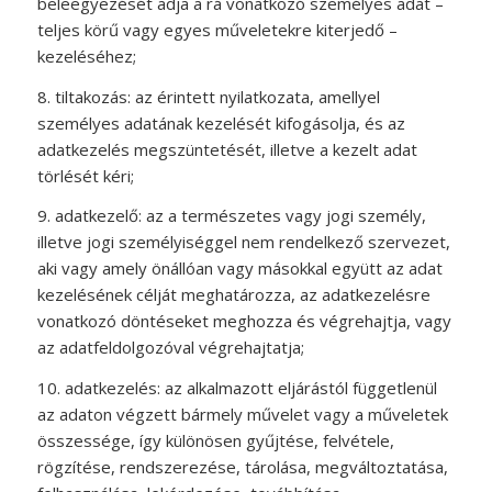
beleegyezését adja a rá vonatkozó személyes adat –
teljes körű vagy egyes műveletekre kiterjedő –
kezeléséhez;
8. tiltakozás: az érintett nyilatkozata, amellyel
személyes adatának kezelését kifogásolja, és az
adatkezelés megszüntetését, illetve a kezelt adat
törlését kéri;
9. adatkezelő: az a természetes vagy jogi személy,
illetve jogi személyiséggel nem rendelkező szervezet,
aki vagy amely önállóan vagy másokkal együtt az adat
kezelésének célját meghatározza, az adatkezelésre
vonatkozó döntéseket meghozza és végrehajtja, vagy
az adatfeldolgozóval végrehajtatja;
10. adatkezelés: az alkalmazott eljárástól függetlenül
az adaton végzett bármely művelet vagy a műveletek
összessége, így különösen gyűjtése, felvétele,
rögzítése, rendszerezése, tárolása, megváltoztatása,