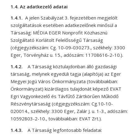
1.4.
Az adatkezelő adatai
1.4.1.
A jelen Szabályzat 3. fejezetében megjelölt
szolgáltatások esetében adatkezelőnek minősül a
Társaság: MÉDIA EGER Nonprofit Közhasznú
Szolgáltató Korlátolt Felelősségű Társaság
(cégjegyzékszám: Cg.
10-09-030273., székhely: 3300
Eger, Törvényház u. 15., adószám: 11708616-2-10.).
1.4.2.
A Társaság köztulajdonban álló gazdasági
társaság, melynek egyedüli tagja (alapítója) az Eger
Megyei Jogú Város Önkormányzata (továbbiakban:
Önkormányzat) kizárólagos tulajdonát képező EVAT
Egri Vagyonkezelő és Távfűtő Zártkörűen Működő
Részvénytársaság (cégjegyzékszám: Cg.10-10-
020014., székhely: 3300 Eger, Zalár J. u. 1-3., adószám:
10592803-2-10., továbbiakban: EVAT Zrt.).
1.4.3.
A Társaság legfontosabb feladatai: