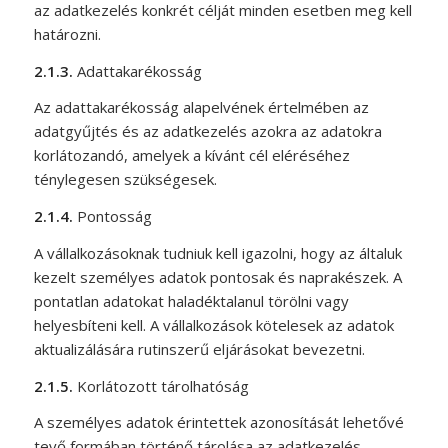
az adatkezelés konkrét célját minden esetben meg kell
határozni.
2.1.3.
Adattakarékosság
Az adattakarékosság alapelvének értelmében az
adatgyűjtés és az adatkezelés azokra az adatokra
korlátozandó, amelyek a kívánt cél eléréséhez
ténylegesen szükségesek.
2.1.4.
Pontosság
A vállalkozásoknak tudniuk kell igazolni, hogy az általuk
kezelt személyes adatok pontosak és naprakészek. A
pontatlan adatokat haladéktalanul törölni vagy
helyesbíteni kell. A vállalkozások kötelesek az adatok
aktualizálására rutinszerű eljárásokat bevezetni.
2.1.5.
Korlátozott tárolhatóság
A személyes adatok érintettek azonosítását lehetővé
tevő formában történő tárolása az adatkezelés