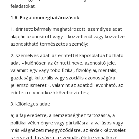
feladatokat.
1.6.
Fogalommeghatározások
1. érintett: bármely meghatározott, személyes adat
alapján azonosított vagy – közvetlenül vagy közvetve –
azonosítható természetes személy;
2. személyes adat: az érintettel kapcsolatba hozható
adat – különösen az érintett neve, azonosító jele,
valamint egy vagy több fizikai, fiziológiai, mentális,
gazdasági, kulturális vagy szociális azonosságára
jellemző ismeret -, valamint az adatból levonható, az
érintettre vonatkozó következtetés;
3. különleges adat:
a) a faji eredetre, a nemzetiséghez tartozásra, a
politikai véleményre vagy pártállásra, a vallásos vagy
más világnézeti meggyőződésre, az érdek-képviseleti
szervezeti tagságra, a szexuális életre vonatkozó