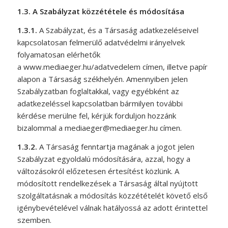
1.3.
A Szabályzat közzététele és módosítása
1.3.1.
A Szabályzat, és a Társaság adatkezeléseivel
kapcsolatosan felmerülő adatvédelmi irányelvek
folyamatosan elérhetők
a
www.mediaeger.hu/adatvedelem
címen, illetve papír
alapon a Társaság székhelyén. Amennyiben jelen
Szabályzatban foglaltakkal, vagy egyébként az
adatkezeléssel kapcsolatban bármilyen további
kérdése merülne fel, kérjük forduljon hozzánk
bizalommal a
mediaeger@mediaeger.hu
címen.
1.3.2.
A Társaság fenntartja magának a jogot jelen
Szabályzat egyoldalú módosítására, azzal, hogy a
változásokról előzetesen értesítést közlünk. A
módosított rendelkezések a Társaság által nyújtott
szolgáltatásnak a módosítás közzétételét követő első
igénybevételével válnak hatályossá az adott érintettel
szemben.