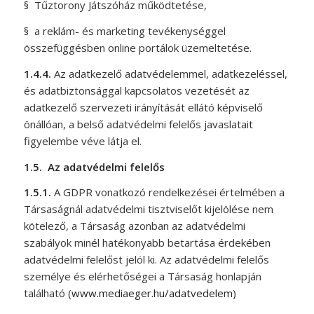
§
Tűztorony Játszóház működtetése,
§
a reklám- és marketing tevékenységgel
összefüggésben online portálok üzemeltetése.
1.4.4.
Az adatkezelő adatvédelemmel, adatkezeléssel,
és adatbiztonsággal kapcsolatos vezetését az
adatkezelő szervezeti irányítását ellátó képviselő
önállóan, a belső adatvédelmi felelős javaslatait
figyelembe véve látja el.
1.5.
Az adatvédelmi felelős
1.5.1.
A GDPR vonatkozó rendelkezései értelmében a
Társaságnál adatvédelmi tisztviselőt kijelölése nem
kötelező, a Társaság azonban az adatvédelmi
szabályok minél hatékonyabb betartása érdekében
adatvédelmi felelőst jelöl ki. Az adatvédelmi felelős
személye és elérhetőségei a Társaság honlapján
található (
www.mediaeger.hu/adatvedelem
)