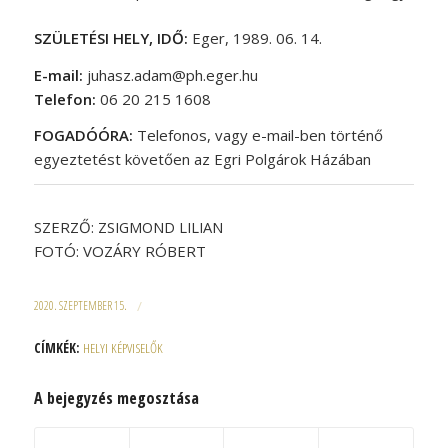
SZÜLETÉSI HELY, IDŐ:
Eger, 1989. 06. 14.
E-mail:
juhasz.adam@ph.eger.hu
Telefon:
06 20 215 1608
FOGADÓÓRA:
Telefonos, vagy e-mail-ben történő
egyeztetést követően az Egri Polgárok Házában
SZERZŐ:
ZSIGMOND LILIAN
FOTÓ: VOZÁRY RÓBERT
2020. SZEPTEMBER 15.
/
CÍMKÉK:
HELYI KÉPVISELŐK
A bejegyzés megosztása