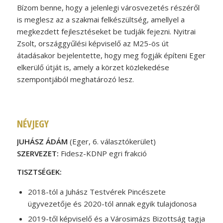
Bízom benne, hogy a jelenlegi városvezetés részéről
is meglesz az a szakmai felkészültség, amellyel a
megkezdett fejlesztéseket be tudják fejezni. Nyitrai
Zsolt, országgyűlési képviselő az M25-ös út
átadásakor bejelentette, hogy meg fogják építeni Eger
elkerülő útját is, amely a körzet közlekedése
szempontjából meghatározó lesz.
NÉVJEGY
JUHÁSZ ÁDÁM
(Eger, 6. választókerület)
SZERVEZET:
Fidesz-KDNP egri frakció
TISZTSÉGEK:
2018-tól a Juhász Testvérek Pincészete
ügyvezetője és 2020-tól annak egyik tulajdonosa
2019-től képviselő és a Városimázs Bizottság tagja