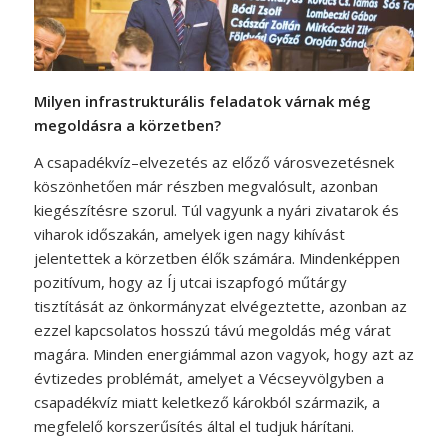
Milyen infrastrukturális feladatok várnak még
megoldásra a körzetben?
A csapadékvíz–elvezetés az előző városvezetésnek
köszönhetően már részben megvalósult, azonban
kiegészítésre szorul. Túl vagyunk a nyári zivatarok és
viharok időszakán, amelyek igen nagy kihívást
jelentettek a körzetben élők számára. Mindenképpen
pozitívum, hogy az Íj utcai iszapfogó műtárgy
tisztítását az önkormányzat elvégeztette, azonban az
ezzel kapcsolatos hosszú távú megoldás még várat
magára. Minden energiámmal azon vagyok, hogy azt az
évtizedes problémát, amelyet a Vécseyvölgyben a
csapadékvíz miatt keletkező károkból származik, a
megfelelő korszerűsítés által el tudjuk hárítani.