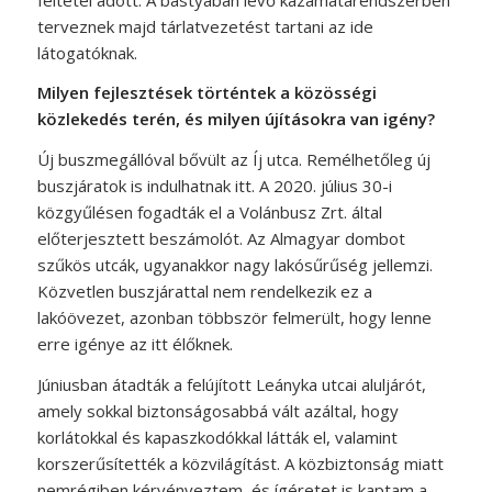
terveznek majd tárlatvezetést tartani az ide
látogatóknak.
Milyen fejlesztések történtek a közösségi
közlekedés terén, és milyen újításokra van igény?
Új buszmegállóval bővült az Íj utca. Remélhetőleg új
buszjáratok is indulhatnak itt. A 2020. július 30-i
közgyűlésen fogadták el a Volánbusz Zrt. által
előterjesztett beszámolót. Az Almagyar dombot
szűkös utcák, ugyanakkor nagy lakósűrűség jellemzi.
Közvetlen buszjárattal nem rendelkezik ez a
lakóövezet, azonban többször felmerült, hogy lenne
erre igénye az itt élőknek.
Júniusban átadták a felújított Leányka utcai aluljárót,
amely sokkal biztonságosabbá vált azáltal, hogy
korlátokkal és kapaszkodókkal látták el, valamint
korszerűsítették a közvilágítást. A közbiztonság miatt
nemrégiben kérvényeztem, és ígéretet is kaptam a