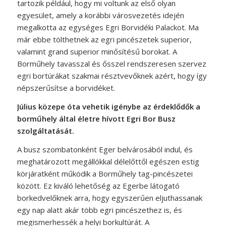
tartozik például, hogy mi voltunk az első olyan
egyesület, amely a korábbi városvezetés idején
megalkotta az egységes Egri Borvidéki Palackot. Ma
már ebbe tölthetnek az egri pincészetek superior,
valamint grand superior minősítésű borokat. A
Borműhely tavasszal és ősszel rendszeresen szervez
egri bortúrákat szakmai résztvevőknek azért, hogy így
népszerűsítse a borvidéket.
Július közepe óta vehetik igénybe az érdeklődők a
borműhely által életre hívott Egri Bor Busz
szolgáltatását.
A busz szombatonként Eger belvárosából indul, és
meghatározott meg­állókkal délelőttől egészen estig
körjáratként működik a Borműhely tag-pincészetei
között. Ez kiváló lehetőség az Egerbe látogató
borkedvelőknek arra, hogy egyszerűen eljut­hassanak
egy nap alatt akár több egri pincészethez is, és
megismerhessék a helyi borkultúrát. A