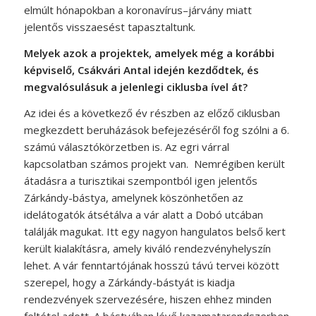
elmúlt hónapokban a koronavírus–járvány miatt
jelentős visszaesést tapasztaltunk.
Melyek azok a projektek, amelyek még a korábbi
képviselő, Csákvári Antal idején kezdődtek, és
megvalósulásuk a jelenlegi ciklusba ível át?
Az idei és a következő év részben az előző ciklusban
megkezdett beruházások befejezéséről fog szólni a 6.
számú választókörzetben is. Az egri várral
kapcsolatban számos projekt van. Nemrégiben került
átadásra a turisztikai szempontból igen jelentős
Zárkándy-bástya, amelynek köszönhetően az
idelátogatók átsétálva a vár alatt a Dobó utcában
találják magukat. Itt egy nagyon hangulatos belső kert
került kialakításra, amely kiváló rendezvényhelyszín
lehet. A vár fenntartójának hosszú távú tervei között
szerepel, hogy a Zárkándy-bástyát is kiadja
rendezvények szervezésére, hiszen ehhez minden
feltétel adott. A bástyában lévő kazamatarendszerben