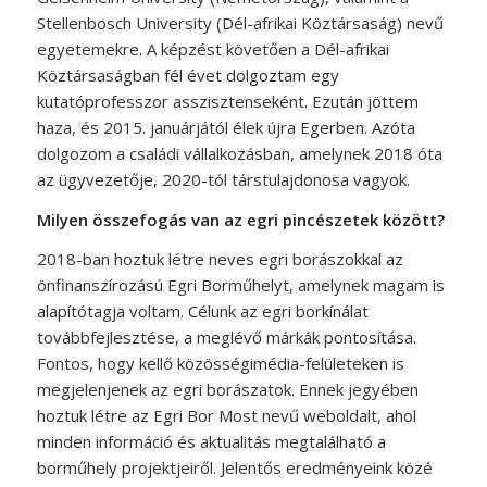
Stellenbosch University (Dél-afrikai Köztársaság) nevű
egyetemekre. A képzést követően a Dél-afrikai
Köztársaságban fél évet dolgoztam egy
kutatóprofesszor asszisztenseként. Ezután jöttem
haza, és 2015. januárjától élek újra Egerben. Azóta
dolgozom a családi vállalkozásban, amelynek 2018 óta
az ügyvezetője, 2020-tól társtulajdonosa vagyok.
Milyen összefogás van az egri pincészetek között?
2018-ban hoztuk létre neves egri borászokkal az
önfinanszírozású Egri­ Borműhelyt, amelynek magam is
alapítótagja voltam. Célunk az egri borkínálat
továbbfejlesztése, a meglévő márkák pontosítása.
Fontos, hogy kellő közösségimédia-felületeken is
megjelenjenek az egri borászatok. Ennek jegyében
hoztuk létre az Egri Bor Most nevű weboldalt, ahol
minden információ és aktualitás megtalálható a
borműhely projektjeiről. Jelentős eredményeink közé