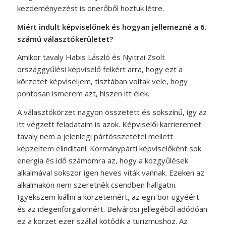
kezdeményezést is önerőből hoztuk létre.
Miért indult képviselőnek és hogyan jellemezné a 6.
számú választókerületet?
Amikor tavaly Habis László és Nyitrai Zsolt
országgyűlési képviselő felkért arra, hogy ezt a
körzetet képviseljem, tisztában voltak vele, hogy
pontosan ismerem azt, hiszen itt élek.
A választókörzet nagyon összetett és sokszínű, így az
itt végzett feladataim is azok. Képviselői karrieremet
tavaly nem a jelenlegi pártösszetétel mellett
képzeltem elindítani. Kormánypárti képviselőként sok
energia és idő számomra az, hogy a közgyűlések
alkalmával sokszor igen heves viták vannak. Ezeken az
alkalmakon nem szeretnék csendben hallgatni.
Igyekszem kiállni a körzetemért, az egri bor ügyéért
és az idegenforgalomért. Belvárosi jellegéből adódóan
ez a körzet ezer szállal kötődik a turizmushoz. Az