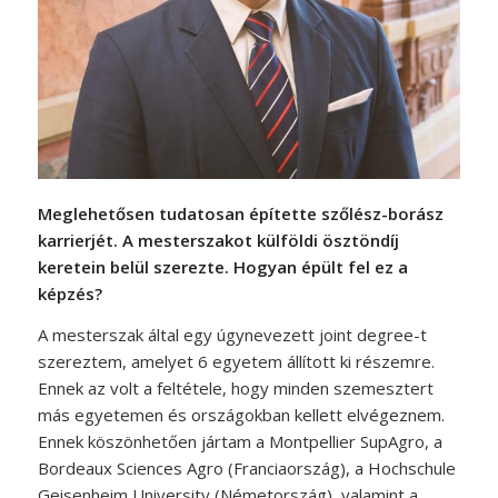
Meglehetősen tudatosan építette szőlész-borász
karrierjét. A mesterszakot külföldi ösztöndíj
keretein belül szerezte. Hogyan épült fel ez a
képzés?
A mesterszak által egy úgynevezett joint degree-t
szereztem, amelyet 6 egyetem állított ki részemre.
Ennek az volt a feltétele, hogy minden szemesztert
más egyetemen és országokban kellett elvégeznem.
Ennek köszönhetően jártam a Montpellier SupAgro, a
Bordeaux Sciences Agro (Franciaország), a Hochschule
Geisenheim University (Németország), valamint a