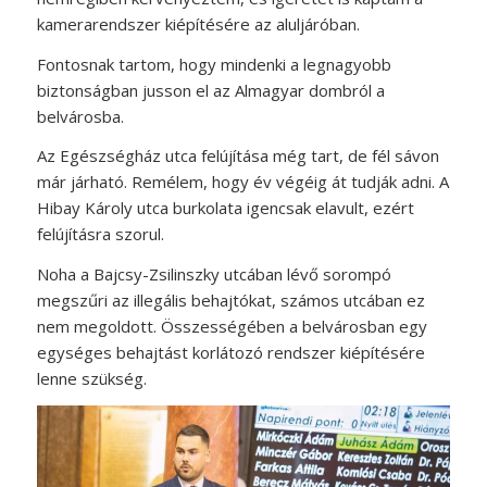
kamerarendszer kiépítésére az aluljáróban.
Fontosnak tartom, hogy mindenki a legnagyobb
biztonságban jusson el az Almagyar dombról a
belvárosba.
Az Egészségház utca felújítása még tart, de fél sávon
már járható. Remélem, hogy év végéig át tudják adni. A
Hibay Károly utca burkolata igencsak elavult, ezért
felújításra szorul.
Noha a Bajcsy-Zsilinszky utcában lévő sorompó
megszűri az illegális behajtókat, számos utcában ez
nem megoldott. Összességében a belvárosban egy
egységes behajtást korlátozó rendszer kiépítésére
lenne szükség.