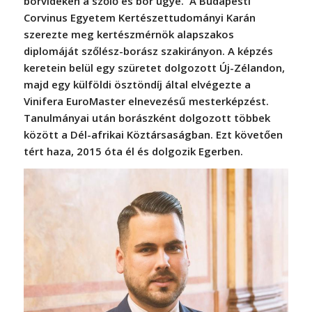
borvidéken a szőlő és bor ügye. A Budapesti
Corvinus Egyetem Kertészettudományi Karán
szerezte meg kertészmérnök alapszakos
diplomáját szőlész-borász szakirányon. A képzés
keretein belül egy szüretet dolgozott Új-Zélandon,
majd egy külföldi ösztöndíj által elvégezte a
Vinifera EuroMaster elnevezésű mesterképzést.
Tanulmányai után borászként dolgozott többek
között a Dél-afrikai Köztársaságban. Ezt követően
tért haza, 2015 óta él és dolgozik Egerben.