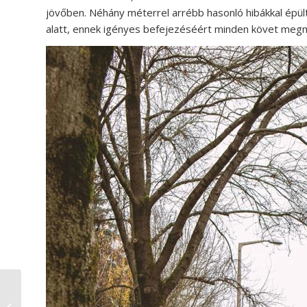
jövőben. Néhány méterrel arrébb hasonló hibákkal épü
alatt, ennek igényes befejezéséért minden követ meg
Meg kell tanulnunk a
vírussal tartósan