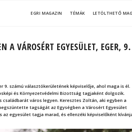
EGRI MAGAZIN
TÉMÁK
LETÖLTHETŐ MA
N A VÁROSÉRT EGYESÜLET, EGER, 9.
 9. számú választókerületének képviselője, ahol maga is él.
osképi és Környezetvédelmi Bizottság tagjaként dolgozik.
és családbarát város legyen. Keresztes Zoltán, aki egyben a
egszüntette tagságát az Egységben a Városért Egyesület
 az egyesület tagja marad, és ellenzéki képviselőként kívánj