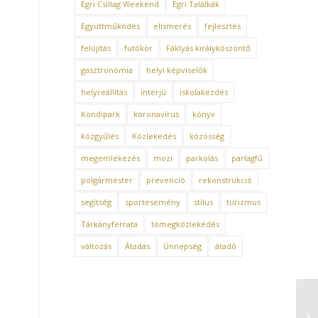
Egri Csillag Weekend
Egri Találkák
Együttműködés
elismerés
fejlesztés
felújítás
futókör
Fáklyás királyköszöntő
gasztronómia
helyi képviselők
helyreállítás
interjú
iskolakezdés
Kondipark
koronavírus
könyv
közgyűlés
Közlekedés
közösség
megemlékezés
mozi
parkolás
parlagfű
polgármester
prevenció
rekonstrukció
segítség
sportesemény
stílus
turizmus
Tárkányferrata
tömegközlekedés
változás
Átadás
Ünnepség
átadó