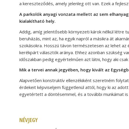
a kereszteződés, amely jelenleg ott van. Ezek a fejle
A parkolók anyagi vonzata mellett az sem elhanyago
kialakítható hely.
Addig, amíg jelentősebb környezeti károk nélkül létre t
beruházás, mint az, ha egyik napról a másikra át akarná
szokásokra. Hosszú távon természetesen az lehet az 
kerékpárt választók aránya. Ehhez azonban szükség v
időszakban pedig egyértelműen azt látni, hogy aki csak t
Mik a tervei annak jegyében, hogy kivált az Egységb
Alapvetően konstruktív ellenzékiként szeretném folyta
érdekeit képviseljem függetlenül attól, hogy ki az ado
egyetértett a döntésemmel, és a további munkámat is
NÉVJEGY