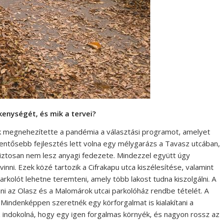
kenységét, és mik a tervei?
k megnehezítette a pandémia a választási programot, amelyet
entősebb fejlesztés lett volna egy mélygarázs a Tavasz utcában,
iztosan nem lesz anyagi fedezete. Mindezzel együtt úgy
ni. Ezek közé tartozik a Cifrakapu utca kiszélesítése, valamint
arkolót lehetne teremteni, amely több lakost tudna kiszolgálni. A
 az Olasz és a Malomárok utcai parkolóház rendbe tételét. A
Mindenképpen szeretnék egy körforgalmat is kialakítani a
az indokolná, hogy egy igen forgalmas környék, és nagyon rossz az