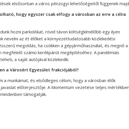
sztések elsősorban a város pénzügyi lehetőségeitől függenek majd
lható, hogy egyszer csak elfogy a városban az erre a célra
udunk hozni parkolókat, rövid távon költségkímélőbb egy ilyen
nk nevelni az itt élőket a környezettudatosabb közlekedési
ésszerű megoldás, ha csökken a gépjárműhasználat, és megnő a
an megfelelő számú kerékpárút megépítéséhez. A pandémiás
eheti, a saját autójával közlekedik.
en a Városért Egyesület frakciójából?
tni a munkámat, és elsődleges célom, hogy a városban élők
tt javaslat előterjesztője. A Momentum vezetése teljes mértékbe
 mindenben támogatják.