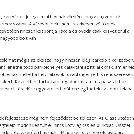
, kertvárosi jellege miatt. Annak ellenére, hogy nagyon sok
zetnek számít. A városon belül nem is szívesen költöznék
apvetően nincsen központja. Iskola és óvoda csak közvetlenül a
 nagyobb bolt van.
oblémát mégis az okozza, hogy nincsen elég parkoló a körzetben.
 lehetne több parkolóhelyet kialakítani az itt lakóknak, ám ehhe
roblémák mellett a helyi lakosok további igényeit is rendszeresen
sukért. Kezdetben tartottam fogadóórát, ám a tapasztalat azt
keresnek, és előre egyeztetett időben segíthetek az adott felada
nek fejlesztése még nem fejeződött be teljesen. Az Olasz utcában
elelő módon készült el: nincs közvilágítás és burkolat. Ősszel
rendeltetésszerűen használni. Mindezen szeretnénk javítani a