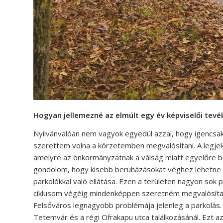
Hogyan jellemezné az elmúlt egy év képviselői tevé
Nyilvánvalóan nem vagyok egyedül azzal, hogy igencsa
szerettem volna a körzetemben megvalósítani. A legjel
amelyre az önkormányzatnak a válság miatt egyelőre b
gondolom, hogy kisebb beruházásokat véghez lehetne vin
parkolókkal való ellátása. Ezen a területen nagyon sok p
ciklusom végéig mindenképpen szeretném megvalósítani
Felsőváros legnagyobb problémája jelenleg a parkolás. 
Tetemvár és a régi Cifrakapu utca találkozásánál. Ezt 