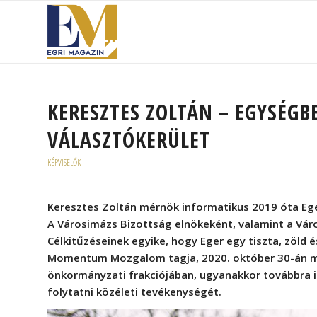
KERESZTES ZOLTÁN – EGYSÉGBE
VÁLASZTÓKERÜLET
KÉPVISELŐK
Keresztes Zoltán mérnök informatikus 2019 óta Eger
A Városimázs Bizottság elnökeként, valamint a Vár
Célkitűzéseinek egyike, hogy Eger egy tiszta, zöld 
Momentum Mozgalom tagja, 2020. október 30-án m
önkormányzati frakciójában, ugyanakkor továbbra is
folytatni közéleti tevékenységét.