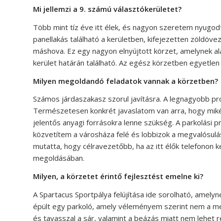
Mi jellemzi a 9. számú választókerületet?
Több mint tíz éve itt élek, és nagyon szeretem nyugodt
panellakás található a kerületben, kifejezetten zöldöve
máshova. Ez egy nagyon elnyújtott körzet, amelynek al
kerület határán található. Az egész körzetben egyetlen
Milyen megoldandó feladatok vannak a körzetben?
Számos járdaszakasz szorul javításra. A legnagyobb pr
Természetesen konkrét javaslatom van arra, hogy miként
jelentős anyagi forrásokra lenne szükség. A parkolási p
közvetítem a városháza felé és lobbizok a megvalósulá
mutatta, hogy célravezetőbb, ha az itt élők telefonon 
megoldásában.
Milyen, a körzetet érintő fejlesztést emelne ki?
A Spartacus Sportpálya felújítása ide sorolható, amely
épült egy parkoló, amely véleményem szerint nem a megf
és tavasszal a sár, valamint a beázás miatt nem lehet 