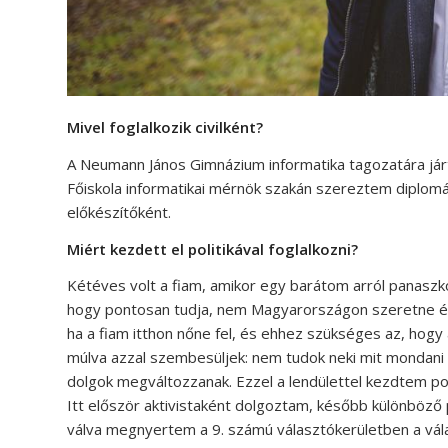
Mivel foglalkozik civilként?
A Neumann János Gimnázium informatika tagozatára já
Főiskola informatikai mérnök szakán szereztem diplomá
előkészítőként.
Miért kezdett el politikával foglalkozni?
Kétéves volt a fiam, amikor egy barátom arról panaszk
hogy pontosan tudja, nem Magyarországon szeretne é
ha a fiam itthon nőne fel, és ehhez szükséges az, hog
múlva azzal szembesüljek: nem tudok neki mit mondani
dolgok megváltozzanak. Ezzel a lendülettel kezdtem po
Itt először aktivistaként dolgoztam, később különböző p
válva megnyertem a 9. számú választókerületben a vál