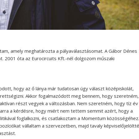
rtam, amely meghatározta a pályaválasztásomat. A Gábor Dénes
t. 2001 óta az Eurocircuits Kft.-nél dolgozom műszaki
odott, hogy az ő lánya már tudatosan úgy választ középiskolát,
rettségizni. Akkor fogalmazódott meg bennem, hogy szeretném,
y aktívan részt vegyek a változásban. Nem szeretném, hogy tíz év
 arra a kérdésre, hogy miért nem tettem semmit azért, hogy a
litikával foglalkozni, és csatlakoztam a Momentum közösségéhez
ozíciókat vállaltam a szervezetben, majd tavaly képviselőjelöltt
asztást.