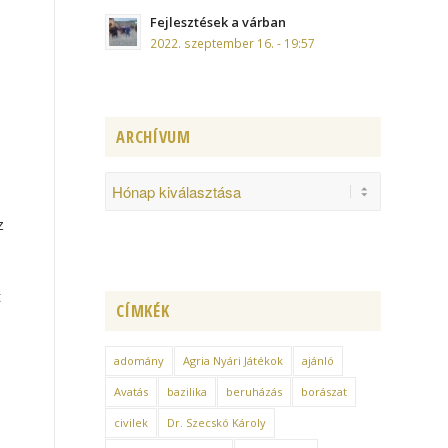
Fejlesztések a várban
2022. szeptember 16. - 19:57
ARCHÍVUM
z
t
CÍMKÉK
adomány
Agria Nyári Játékok
ajánló
Avatás
bazilika
beruházás
borászat
civilek
Dr. Szecskó Károly