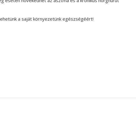
 esetén növekedhet az asztma és a krónikus hörghurut
tehetünk a saját környezetünk egészségéért!