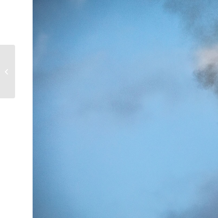
Védje meg otthona
biztonságát!