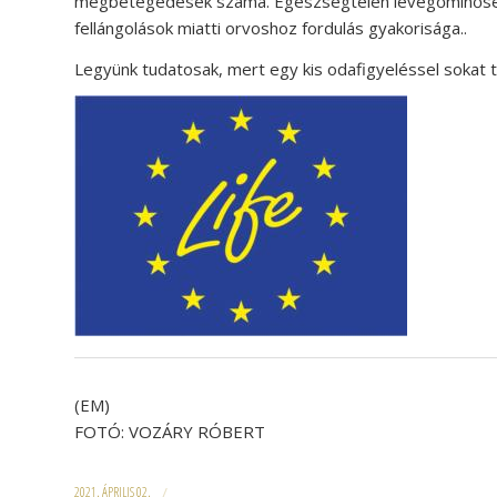
megbetegedések száma. Egészségtelen levegőminőség
fellángolások miatti orvoshoz fordulás gyakorisága..
Legyünk tudatosak, mert egy kis odafigyeléssel sokat 
(EM)
FOTÓ: VOZÁRY RÓBERT
2021. ÁPRILIS 02.
/