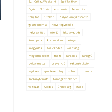
Egri Csillag Weekend
Egri Találkák
Együttműködés
elismerés
fejlesztés
felújítás
futókör
Fáklyás királyköszöntő
gasztronómia
helyi képviselők
helyreállítás
interjú
iskolakezdés
Kondipark
koronavírus
könyv
közgyűlés
Közlekedés
közösség
megemlékezés
mozi
parkolás
parlagfű
polgármester
prevenció
rekonstrukció
segítség
sportesemény
stílus
turizmus
Tárkányferrata
tömegközlekedés
változás
Átadás
Ünnepség
átadó