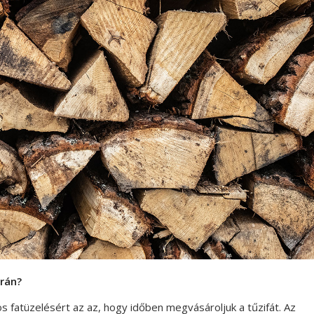
rán?
 fatüzelésért az az, hogy időben megvásároljuk a tűzifát. Az