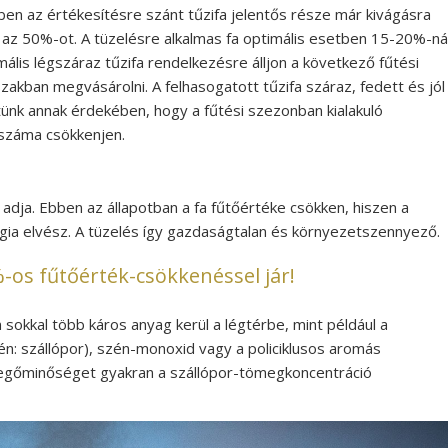
vben az értékesítésre szánt tűzifa jelentős része már kivágásra
ti az 50%-ot. A tüzelésre alkalmas fa optimális esetben 15-20%-ná
lis légszáraz tűzifa rendelkezésre álljon a következő fűtési
zakban megvásárolni. A felhasogatott tűzifa száraz, fedett és jól
tünk annak érdekében, hogy a fűtési szezonban kialakuló
száma csökkenjen.
z adja. Ebben az állapotban a fa fűtőértéke csökken, hiszen a
ia elvész. A tüzelés így gazdaságtalan és környezetszennyező.
os fűtőérték-csökkenéssel jár!
okkal több káros anyag kerül a légtérbe, mint például a
: szállópor), szén-monoxid vagy a policiklusos aromás
vegőminőséget gyakran a szállópor-tömegkoncentráció