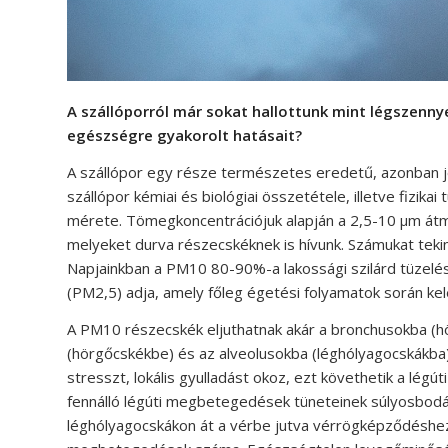
A szállóporról már sokat hallottunk mint légszenny
egészségre gyakorolt hatásait?
A szállópor egy része természetes eredetű, azonban 
szállópor kémiai és biológiai összetétele, illetve fizika
mérete. Tömegkoncentrációjuk alapján a 2,5-10 µm át
melyeket durva részecskéknek is hívunk. Számukat teki
Napjainkban a PM10 80-90%-a lakossági szilárd tüzelés
(PM2,5) adja, amely főleg égetési folyamatok során kel
A PM10 részecskék eljuthatnak akár a bronchusokba (hö
(hörgőcskékbe) és az alveolusokba (léghólyagocskákba)
stresszt, lokális gyulladást okoz, ezt követhetik a légút
fennálló légúti megbetegedések tüneteinek súlyosbodá
léghólyagocskákon át a vérbe jutva vérrögképződéshez 