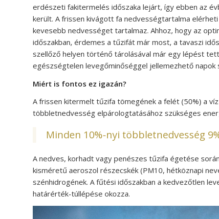
erdészeti fakitermelés időszaka lejárt, így ebben az é
került. A frissen kivágott fa nedvességtartalma elérhe
kevesebb nedvességet tartalmaz. Ahhoz, hogy az optimá
időszakban, érdemes a tűzifát már most, a tavaszi idős
szellőző helyen történő tárolásával már egy lépést tet
egészségtelen levegőminőséggel jellemezhető napok 
Miért is fontos ez igazán?
A frissen kitermelt tűzifa tömegének a felét (50%) a ví
többletnedvesség elpárologtatásához szükséges energ
Minden 10%-nyi többletnedvesség 9%-
A nedves, korhadt vagy penészes tűzifa égetése során s
kisméretű aeroszol részecskék (PM10, hétköznapi nevén
szénhidrogének. A fűtési időszakban a kedvezőtlen le
határérték-túllépése okozza.