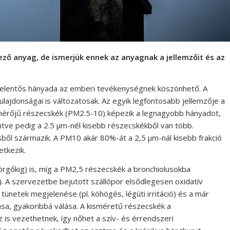
ező anyag, de ismerjük ennek az anyagnak a jellemzőit és az
jelentős hányada az emberi tevékenységnek köszönhető. A
i tulajdonságai is változatosak. Az egyik legfontosabb jellemzője a
mérőjű részecskék (PM2.5-10) képezik a legnagyobb hányadot,
ntve pedig a 2.5 µm-nél kisebb részecskékből van több.
ből származik. A PM10 akár 80%-át a 2,5 µm-nál kisebb frakció
etkezik.
rgőkig) is, míg a PM2,5 részecskék a bronchiolusokba
. A szervezetbe bejutott szállópor elsődlegesen oxidatív
i tünetek megjelenése (pl. köhögés, légúti irritáció) és a már
sa, gyakoribbá válása. A kisméretű részecskék a
is vezethetnek, így nőhet a szív- és érrendszeri