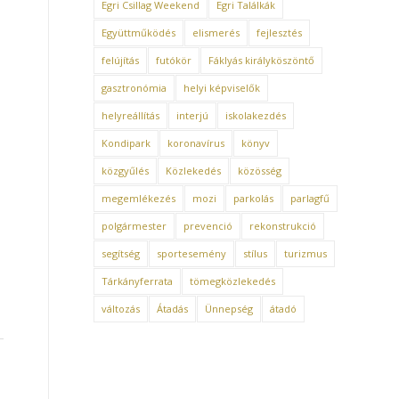
Egri Csillag Weekend
Egri Találkák
Együttműködés
elismerés
fejlesztés
felújítás
futókör
Fáklyás királyköszöntő
gasztronómia
helyi képviselők
helyreállítás
interjú
iskolakezdés
Kondipark
koronavírus
könyv
közgyűlés
Közlekedés
közösség
megemlékezés
mozi
parkolás
parlagfű
polgármester
prevenció
rekonstrukció
segítség
sportesemény
stílus
turizmus
Tárkányferrata
tömegközlekedés
változás
Átadás
Ünnepség
átadó