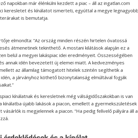
ző napokban már élénkülni kezdett a piac – áll az ingatlan.com
 keresletet és kínálatot ismerteti, egyúttal a megye legnagyob
terárakat is bemutatja.
rtője elmondta: “Az ország minden részén hirtelen óvatossá
aesés átmenetinek tekinthető. A mostani kilátások alapján ez a
zen belül a megyei lakáspiac idei eredményeit. Összességében
 és annak idén bevezetett új elemei miatt. A kedvezményes
ellett az államilag támogatott hitelek szintén segíthetik a
n idén, a járványhoz köthető bizonytalanság elmúltával fogják
aikat.”
áspiaci kínálatnak és keresletnek még válságidőszakokban is van
a kínálatba újabb lakások a piacon, emellett a gyermekszületések
vásárlók is megjelennek a piacon. “Ha pedig felívelő pályára áll a
ozzá.