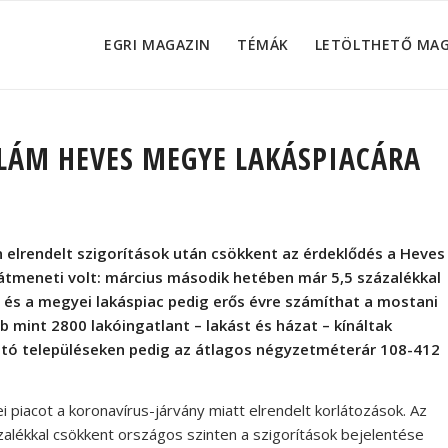
EGRI MAGAZIN
TÉMÁK
LETÖLTHETŐ MA
LÁM HEVES MEGYE LAKÁSPIACÁRA
n elrendelt szigorítások után csökkent az érdeklődés a Heves
átmeneti volt: március második hetében már 5,5 százalékkal
s és a megyei lakáspiac pedig erős évre számíthat a mostani
 mint 2800 lakóingatlant – lakást és házat – kínáltak
tató településeken pedig az átlagos négyzetméterár 108-412
piacot a koronavírus-járvány miatt elrendelt korlátozások. Az
zalékkal csökkent országos szinten a szigorítások bejelentése