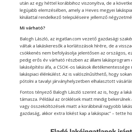
után az egy héttel korábbihoz viszonyítva, de a követke
legújabb elemzésében, amely a Heves megyei lakáspiaci
kínálattal rendelkező településeire jellemző négyzetmé
Mi várható?
Balogh László, az ingatlan.com vezető gazdasági szaké
váltak a lakáskeresők a korlátozások hírére, de a vissz
csökkenés nem befolyásolja jelentősen az országos, e
pedig erős év várható részben az állami lakásprogram
lakásépítési áfa, a CSOK-os lakások illetékmentessége m
lakáspiaci élénkülést. Az is valószínűsíthető, hogy soka
pótolni a tavalyi járványhelyzetben elhalasztott vásárlás
Fontos tényező Balogh László szerint az is, hogy a lak
támasza. Például az öröklések miatt mindig bekerülnek 
vagy összeköltözések miatt a korábbinál nagyobb lakást 
gazdaság, akkor extra lökést kap a lakáspiac” – tette h