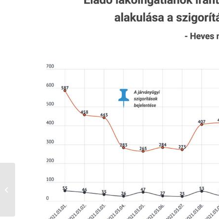
Itt az idő a tűzifa
megvásárlására