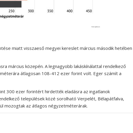
entése miatt visszaeső megyei kereslet március második hetében
ásra március közepén. A legnagyobb lakáskínálattal rendelkező
méterára átlagosan 108-412 ezer forint volt. Eger számít a
t 300 ezer forintért hirdették eladásra az ingatlanok
endelkező települések közé sorolható Verpelét, Bélapátfalva,
rül mozogtak az átlagos négyzetméterárak.