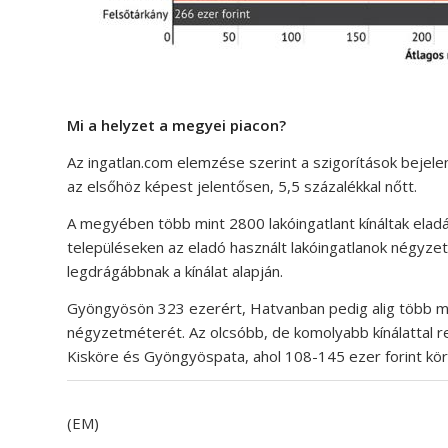
Mi a helyzet a megyei piacon?
Az ingatlan.com elemzése szerint a szigorítások bejel
az elsőhöz képest jelentősen, 5,5 százalékkal nőtt.
A megyében több mint 2800 lakóingatlant kínáltak elad
településeken az eladó használt lakóingatlanok négyzet
legdrágábbnak a kínálat alapján.
Gyöngyösön 323 ezerért, Hatvanban pedig alig több min
négyzetméterét. Az olcsóbb, de komolyabb kínálattal r
Kisköre és Gyöngyöspata, ahol 108-145 ezer forint kö
(EM)