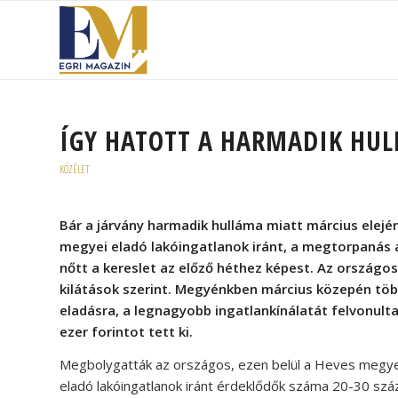
ÍGY HATOTT A HARMADIK HUL
KÖZÉLET
Bár a járvány harmadik hulláma miatt március elejé
megyei eladó lakóingatlanok iránt, a megtorpanás 
nőtt a kereslet az előző héthez képest. Az országo
kilátások szerint. Megyénkben március közepén több
eladásra, a legnagyobb ingatlankínálatát felvonul
ezer forintot tett ki.
Megbolygatták az országos, ezen belül a Heves megyei 
eladó lakóingatlanok iránt érdeklődők száma 20-30 szá