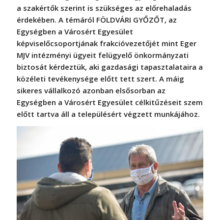
a szakértők szerint is szükséges az előrehaladás
érdekében. A témáról FÖLDVÁRI GYŐZŐT, az
Egységben a Városért Egyesület
képviselőcsoportjának frakcióvezetőjét mint Eger
MJV intézményi ügyeit felügyelő önkormányzati
biztosát kérdeztük, aki gazdasági tapasztalataira a
közéleti tevékenysége előtt tett szert. A máig
sikeres vállalkozó azonban elsősorban az
Egységben a Városért Egyesület célkitűzéseit szem
előtt tartva áll a településért végzett munkájához.