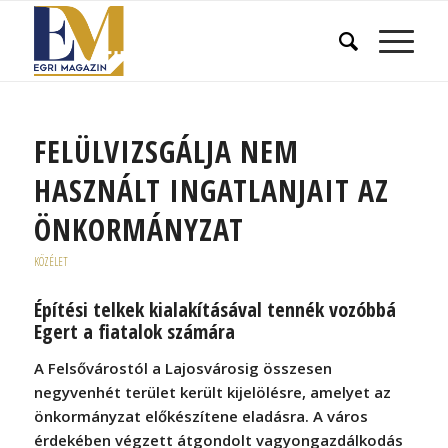
FELÜLVIZSGÁLJA NEM
HASZNÁLT INGATLANJAIT AZ
ÖNKORMÁNYZAT
KÖZÉLET
Építési telkek kialakításával tennék vozóbbá
Egert a fiatalok számára
A Felsővárostól a Lajosvárosig összesen
negyvenhét terület került kijelölésre, amelyet az
önkormányzat előkészítene eladásra. A város
érdekében végzett átgondolt vagyongazdálkodás