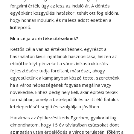
forgalmi érték, úgy az lesz az induló ár. A döntés
egyébként közgyűlési hatáskör, tehát ott fog eldőlni,
hogy honnan indulunk, és mi lesz adott esetben a
licitlépcső.
Mi a célja az értékesítéseknek?
Kettős célja van az értékesítésnek, egyrészt a
használaton kívüli ingatlanok hasznosítása, hiszen az
ebből befolyt pénzeket a város infrastrukturális
fejlesztésére tudja fordítani, másrészt, ahogy
egyesületünk a kampányban közzé tette, szeretnénk,
ha a város népességének fogyása megállna vagy
növekedne. Ehhez pedig hely kell, akár építési telkek
formájában, amely a betelepülők és az itt élő fiatalok
letelepedését segíti és szolgálja a jövőben.
Hatalmas az építkezési kedv Egerben, gyakorlatilag
elmondhatom, hogy 15 év távlatában csúcsokat dönt
az ingatlan utáni érdeklődés a város területén, főként a