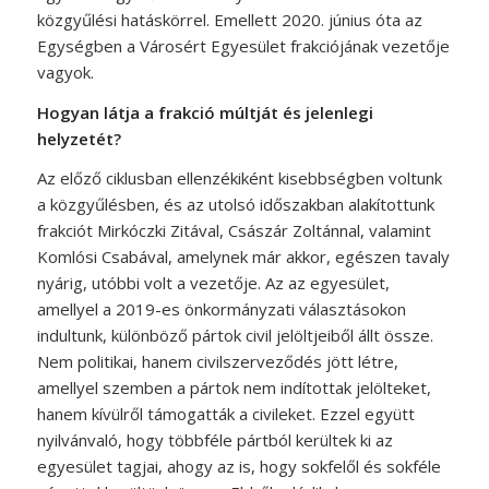
közgyűlési hatáskörrel. Emellett 2020. június óta az
Egységben a Városért Egyesület frakciójának vezetője
vagyok.
Hogyan látja a frakció múltját és jelenlegi
helyzetét?
Az előző ciklusban ellenzékiként kisebbségben voltunk
a közgyűlésben, és az utolsó időszakban alakítottunk
frakciót Mirkóczki Zitával, Császár Zoltánnal, valamint
Komlósi Csabával, amelynek már akkor, egészen tavaly
nyárig, utóbbi volt a vezetője. Az az egyesület,
amellyel a 2019-es önkormányzati választásokon
indultunk, különböző pártok civil jelöltjeiből állt össze.
Nem politikai, hanem civilszerveződés jött létre,
amellyel szemben a pártok nem indítottak jelölteket,
hanem kívülről támogatták a civileket. Ezzel együtt
nyilvánvaló, hogy többféle pártból kerültek ki az
egyesület tagjai, ahogy az is, hogy sokfelől és sokféle