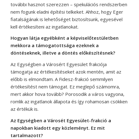
további hasznot szerezzen – spekulációs rendszerben
nem fogunk eladni építési telkeket. Ahhoz, hogy Eger
fiatalságának is lehetőséget biztosítsunk, egyesével
kell értékesíteni az ingatlanokat.
Hogyan látja egyébként a képviselőtestületben
mekkora a támogatottsága ezeknek a
döntéseknek, illetve a döntés előkészítésnek?
Az Egységben a Városért Egyesület frakciója
támogatja az értékesítéseket azok mentén, amit az
előbb is elmondtam. A Fidesz-frakció semmilyen
értékesítést nem támogat. Ez meglepő számomra,
mert akkor hova tovább? Porosodik a város vagyona,
romlik az ingatlanok állapota és így rohamosan csökken
az értékük is.
Az Egységben a Városét Egyesület-frakció a
napokban kiadott egy közleményt. Ez mit
tartalmazott?