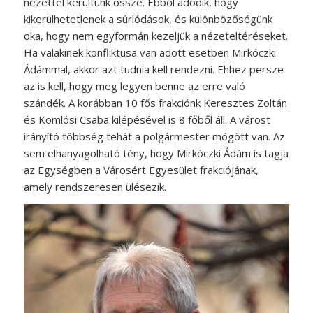
nézettel kerültünk össze. Ebből adódik, hogy
kikerülhetetlenek a súrlódások, és különbözőségünk
oka, hogy nem egyformán kezeljük a nézeteltéréseket.
Ha valakinek konfliktusa van adott esetben Mirkóczki
Ádámmal, akkor azt tudnia kell rendezni. Ehhez persze
az is kell, hogy meg legyen benne az erre való
szándék. A korábban 10 fős frakciónk Keresztes Zoltán
és Komlósi Csaba kilépésével is 8 főből áll. A várost
irányító többség tehát a polgármester mögött van. Az
sem elhanyagolható tény, hogy Mirkóczki Ádám is tagja
az Egységben a Városért Egyesület frakciójának,
amely rendszeresen ülésezik.