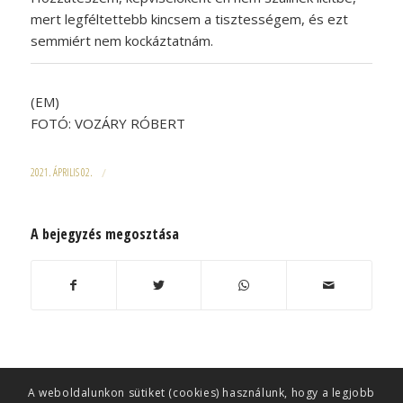
mert legféltettebb kincsem a tisztességem, és ezt
semmiért nem kockáztatnám.
(EM)
FOTÓ: VOZÁRY RÓBERT
2021. ÁPRILIS 02.
/
A bejegyzés megosztása
A weboldalunkon sütiket (cookies) használunk, hogy a legjobb