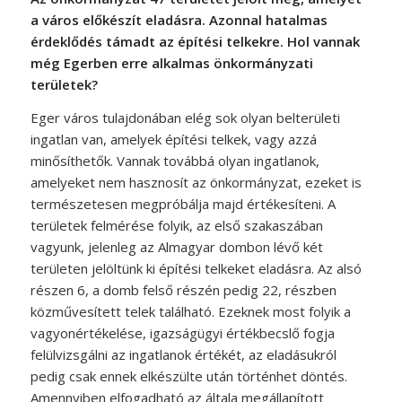
a város előkészít eladásra. Azonnal hatalmas
érdeklődés támadt az építési telkekre. Hol vannak
még Egerben erre alkalmas önkormányzati
területek?
Eger város tulajdonában elég sok olyan belterületi
ingatlan van, amelyek építési telkek, vagy azzá
minősíthetők. Vannak továbbá olyan ingatlanok,
amelyeket nem hasznosít az önkormányzat, ezeket is
természetesen megpróbálja majd értékesíteni. A
területek felmérése folyik, az első szakaszában
vagyunk, jelenleg az Almagyar dombon lévő két
területen jelöltünk ki építési telkeket eladásra. Az alsó
részen 6, a domb felső részén pedig 22, részben
közművesített telek található. Ezeknek most folyik a
vagyonértékelése, igazságügyi értékbecslő fogja
felülvizsgálni az ingatlanok értékét, az eladásukról
pedig csak ennek elkészülte után történhet döntés.
Amennyiben elfogadható az általa megállapított