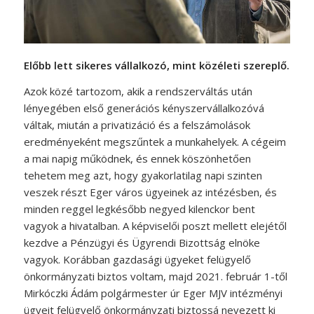
Előbb lett sikeres vállalkozó, mint közéleti szereplő.
Azok közé tartozom, akik a rendszerváltás után
lényegében első generációs kényszervállalkozóvá
váltak, miután a privatizáció és a felszámolások
eredményeként megszűntek a munkahelyek. A cégeim
a mai napig működnek, és ennek köszönhetően
tehetem meg azt, hogy gyakorlatilag napi szinten
veszek részt Eger város ügyeinek az intézésben, és
minden reggel legkésőbb negyed kilenckor bent
vagyok a hivatalban. A képviselői poszt mellett elejétől
kezdve a Pénzügyi és Ügyrendi Bizottság elnöke
vagyok. Korábban gazdasági ügyeket felügyelő
önkormányzati biztos voltam, majd 2021. február 1-től
Mirkóczki Ádám polgármester úr Eger MJV intézményi
ügyeit felügyelő önkormányzati biztossá nevezett ki