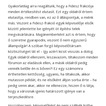
Gyakorlatilag arra reagáltunk, hogy a Fidesz frakciója
minden értékesítést elutasít. Ezt egy oldalról értem:
elutasítja, rendben van, ez az ő álláspontjuk, a miénk
más. Viszont a Fidesz-frakció egyik képviselője elsők
között jelentette be igényét öt építési telek
megvásárlására. Magánemberként azt is értem, hogy
ő szeretne gyarapodni, viszont ő nem egyszerű
állampolgár! A szóban forgó képviselőtársam
köztisztséget lát el – így azért kicsit visszás a dolog.
Egyik oldalról ellenzem, leszavazom, tiltakozom minden
fórumon az eladások ellen, a másik oldalról pedig
vennék belőle én is bőven?! Ez egy számomra
érthetetlen kettősség, ugyanis, ha tiltakozik, akkor
mutasson példát, és ne elsőként álljon sorba érte – ha
pedig venni akar, akkor ne ellenezze, hiszen ő is látja,
hogy a városnak igenis határozott igénye van a
terjeszkedésre.
Hozzáteszem, képviselőként én nem szállnék licitbe,