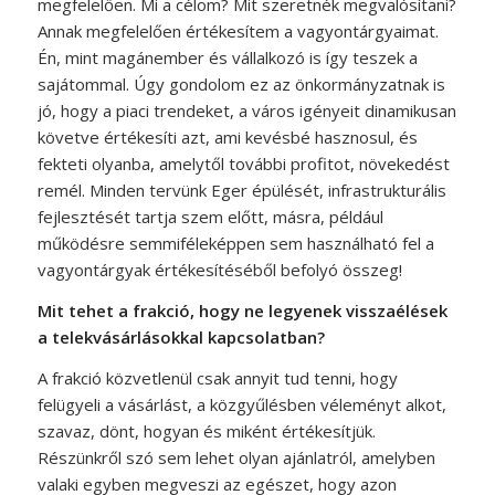
megfelelően. Mi a célom? Mit szeretnék megvalósítani?
Annak megfelelően értékesítem a vagyontárgyaimat.
Én, mint magánember és vállalkozó is így teszek a
sajátommal. Úgy gondolom ez az önkormányzatnak is
jó, hogy a piaci trendeket, a város igényeit dinamikusan
követve értékesíti azt, ami kevésbé hasznosul, és
fekteti olyanba, amelytől további profitot, növekedést
remél. Minden tervünk Eger épülését, infrastrukturális
fejlesztését tartja szem előtt, másra, például
működésre semmiféleképpen sem használható fel a
vagyontárgyak értékesítéséből befolyó összeg!
Mit tehet a frakció, hogy ne legyenek visszaélések
a telekvásárlásokkal kapcsolatban?
A frakció közvetlenül csak annyit tud tenni, hogy
felügyeli a vásárlást, a közgyűlésben véleményt alkot,
szavaz, dönt, hogyan és miként értékesítjük.
Részünkről szó sem lehet olyan ajánlatról, amelyben
valaki egyben megveszi az egészet, hogy azon