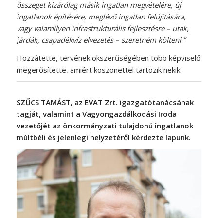
összeget kizárólag másik ingatlan megvételére, új
ingatlanok építésére, meglévő ingatlan felújítására,
vagy valamilyen infrastrukturális fejlesztésre – utak,
járdák, csapadékvíz elvezetés – szeretném költeni.”
Hozzátette, tervének okszerűségében több képviselő
megerősítette, amiért köszönettel tartozik nekik.
SZŰCS TAMÁST, az EVAT Zrt. igazgatótanácsának
tagját, valamint a Vagyongazdálkodási Iroda
vezetőjét az önkormányzati tulajdonú ingatlanok
múltbéli és jelenlegi helyzetéről kérdezte lapunk.