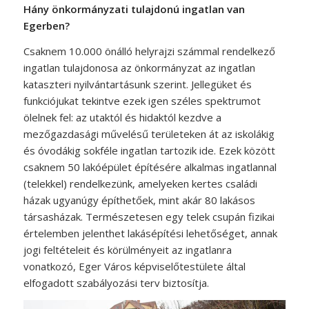
Hány önkormányzati tulajdonú ingatlan van
Egerben?
Csaknem 10.000 önálló helyrajzi számmal rendelkező
ingatlan tulajdonosa az önkormányzat az ingatlan
kataszteri nyilvántartásunk szerint. Jellegüket és
funkciójukat tekintve ezek igen széles spektrumot
ölelnek fel: az utaktól és hidaktól kezdve a
mezőgazdasági művelésű területeken át az iskolákig
és óvodákig sokféle ingatlan tartozik ide. Ezek között
csaknem 50 lakóépület építésére alkalmas ingatlannal
(telekkel) rendelkezünk, amelyeken kertes családi
házak ugyanúgy építhetőek, mint akár 80 lakásos
társasházak. Természetesen egy telek csupán fizikai
értelemben jelenthet lakásépítési lehetőséget, annak
jogi feltételeit és körülményeit az ingatlanra
vonatkozó, Eger Város képviselőtestülete által
elfogadott szabályozási terv biztosítja.