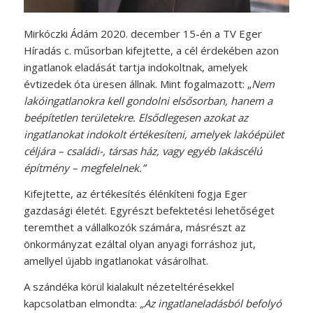
Mirkóczki Ádám 2020. december 15-én a TV Eger
Híradás c. műsorban kifejtette, a cél érdekében azon
ingatlanok eladását tartja indokoltnak, amelyek
évtizedek óta üresen állnak. Mint fogalmazott: „
Nem
lakóingatlanokra kell gondolni elsősorban, hanem a
beépítetlen területekre. Elsődlegesen azokat az
ingatlanokat indokolt értékesíteni, amelyek lakóépület
céljára – családi-, társas ház, vagy egyéb lakáscélú
építmény – megfelelnek.”
Kifejtette, az értékesítés élénkíteni fogja Eger
gazdasági életét. Egyrészt befektetési lehetőséget
teremthet a vállalkozók számára, másrészt az
önkormányzat ezáltal olyan anyagi forráshoz jut,
amellyel újabb ingatlanokat vásárolhat.
A szándéka körül kialakult nézeteltérésekkel
kapcsolatban elmondta:
„Az ingatlaneladásból befolyó