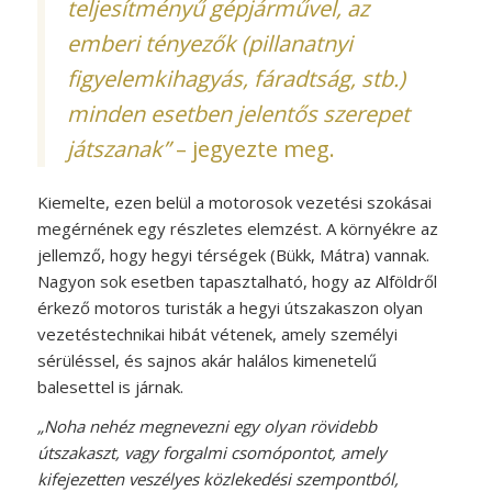
teljesítményű gépjárművel, az
emberi tényezők (pillanatnyi
figyelemkihagyás, fáradtság, stb.)
minden esetben jelentős szerepet
játszanak”
– jegyezte meg.
Kiemelte, ezen belül a motorosok vezetési szokásai
megérnének egy részletes elemzést. A környékre az
jellemző, hogy hegyi térségek (Bükk, Mátra) vannak.
Nagyon sok esetben tapasztalható, hogy az Alföldről
érkező motoros turisták a hegyi útszakaszon olyan
vezetéstechnikai hibát vétenek, amely személyi
sérüléssel, és sajnos akár halálos kimenetelű
balesettel is járnak.
„Noha nehéz megnevezni egy olyan rövidebb
útszakaszt, vagy forgalmi csomópontot, amely
kifejezetten veszélyes közlekedési szempontból,