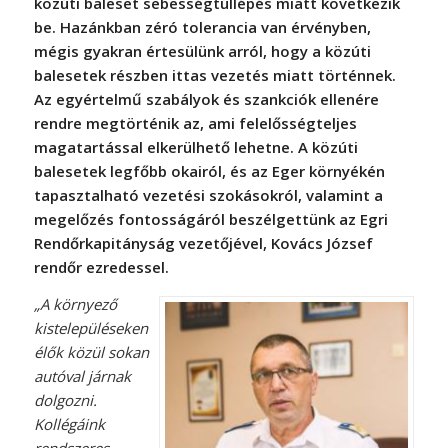
közúti baleset sebességtúllépés miatt következik
be. Hazánkban zéró tolerancia van érvényben,
mégis gyakran értesülünk arról, hogy a közúti
balesetek részben ittas vezetés miatt történnek.
Az egyértelmű szabályok és szankciók ellenére
rendre megtörténik az, ami felelősségteljes
magatartással elkerülhető lehetne. A közúti
balesetek legfőbb okairól, és az Eger környékén
tapasztalható vezetési szokásokról, valamint a
megelőzés fontosságáról beszélgettünk az Egri
Rendőrkapitányság vezetőjével, Kovács József
rendőr ezredessel.
„A környező
kistelepüléseken
élők közül sokan
autóval járnak
dolgozni.
Kollégáink
rendszeres