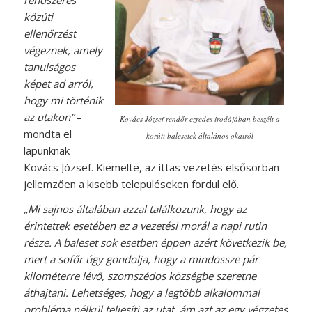
közúti
ellenőrzést
végeznek, amely
tanulságos
képet ad arról,
hogy mi történik
az utakon”
–
Kovács József rendőr ezredes irodájában beszélt a
mondta el
közúti balesetek általános okairól
lapunknak
Kovács József. Kiemelte, az ittas vezetés elsősorban
jellemzően a kisebb településeken fordul elő.
„Mi sajnos általában azzal találkozunk, hogy az
érintettek esetében ez a vezetési morál a napi rutin
része. A baleset sok esetben éppen azért következik be,
mert a sofőr úgy gondolja, hogy a mindössze pár
kilométerre lévő, szomszédos községbe szeretne
áthajtani. Lehetséges, hogy a legtöbb alkalommal
probléma nélkül teljesíti az utat, ám azt az egy végzetes