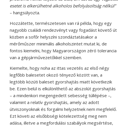
esetet is elkerülhetné alkoholos befolyásoltság nélkül”
– hangsúlyozta.
Hozzátette, természetesen van rá példa, hogy egy
nagyobb családi rendezvényt vagy fogadást követő út
közben a sofőr helyszíni szondáztatásakor a
mérőműszer minimális alkoholszintet mutat ki, de
fontos kiemelni, hogy Magyarországon zéró tolerancia
van a gépjárművezetőkkel szemben.
Kiemelte, hogy noha az ittas vezetés az első négy
legfőbb balesetet okozó tényező között van, a
legtöbb közúti baleset gyorshajtás miatt következik
be. Ezen belül is elkülöníthető az abszolút gyorshajtás
– a mindenkori megengedett sebesség túllépése –,
valamint a relatív gyorshajtás, amely az adott
útviszonyoknak és forgalmi helyzetnek nem megfelelő.
Ezt követi az elsőbbségi kötelezettség meg nem
adása, illetve a megfordulási szabályok megsértése,