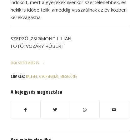
indokolt, mert a gyerekek ilyenkor szertelenebbek, és
nekik is időbe telik, ameddig visszaállnak az év közbeni
kerékvágásba.
SZERZŐ: ZSIGMOND LILIAN
FOTÓ: VOZÁRY RÓBERT
2020. SZEPTEMBER 15.
/
CÍMKÉK:
BALESET
,
GYORSHAJTÁS
,
MEGELŐZÉS
A bejegyzés megosztása
You might also like