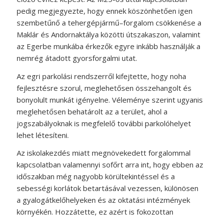
pedig megjegyezte, hogy ennek köszönhetően igen
szembetűnő a tehergépjármű–forgalom csökkenése a
Maklár és Andornaktálya közötti útszakaszon, valamint
az Egerbe munkába érkezők egyre inkább használják a
nemrég átadott gyorsforgalmi utat.
Az egri parkolási rendszerről kifejtette, hogy noha
fejlesztésre szorul, meglehetősen összehangolt és
bonyolult munkát igényelne. Véleménye szerint ugyanis
meglehetősen behatárolt az a terület, ahol a
jogszabályoknak is megfelelő további parkolóhelyet
lehet létesíteni.
Az iskolakezdés miatt megnövekedett forgalommal
kapcsolatban valamennyi sofőrt arra int, hogy ebben az
időszakban még nagyobb körültekintéssel és a
sebességi korlátok betartásával vezessen, különösen
a gyalogátkelőhelyeken és az oktatási intézmények
környékén. Hozzátette, ez azért is fokozottan