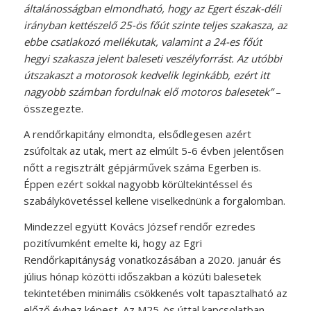
általánosságban elmondható, hogy az Egert észak-déli
irányban kettészelő 25-ös főút szinte teljes szakasza, az
ebbe csatlakozó mellékutak, valamint a 24-es főút
hegyi szakasza jelent baleseti veszélyforrást. Az utóbbi
útszakaszt a motorosok kedvelik leginkább, ezért itt
nagyobb számban fordulnak elő motoros balesetek”
–
összegezte.
A rendőrkapitány elmondta, elsődlegesen azért
zsúfoltak az utak, mert az elmúlt 5-6 évben jelentősen
nőtt a regisztrált gépjárművek száma Egerben is.
Éppen ezért sokkal nagyobb körültekintéssel és
szabálykövetéssel kellene viselkednünk a forgalomban.
Mindezzel együtt Kovács József rendőr ezredes
pozitívumként emelte ki, hogy az Egri
Rendőrkapitányság vonatkozásában a 2020. január és
július hónap közötti időszakban a közúti balesetek
tekintetében minimális csökkenés volt tapasztalható az
előző évhez képest. Az M25-ös úttal kapcsolatban