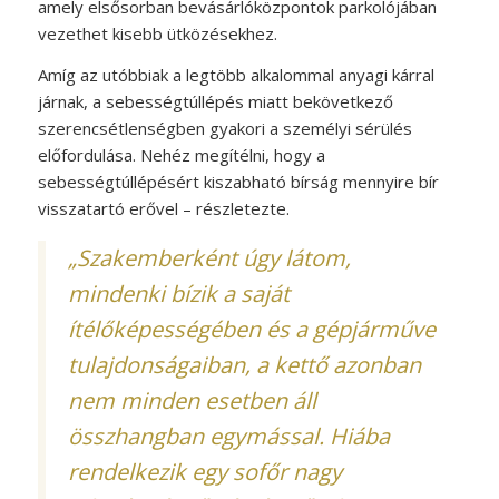
amely elsősorban bevásárlóközpontok parkolójában
vezethet kisebb ütközésekhez.
Amíg az utóbbiak a legtöbb alkalommal anyagi kárral
járnak, a sebességtúllépés miatt bekövetkező
szerencsétlenségben gyakori a személyi sérülés
előfordulása. Nehéz megítélni, hogy a
sebességtúllépésért kiszabható bírság mennyire bír
visszatartó erővel – részletezte.
„Szakemberként úgy látom,
mindenki bízik a saját
ítélőképességében és a gépjárműve
tulajdonságaiban, a kettő azonban
nem minden esetben áll
összhangban egymással. Hiába
rendelkezik egy sofőr nagy