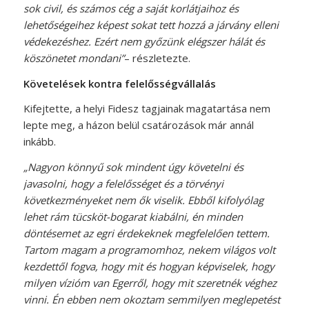
sok civil, és számos cég a saját korlátjaihoz és
lehetőségeihez képest sokat tett hozzá a járvány elleni
védekezéshez. Ezért nem győzünk elégszer hálát és
köszönetet mondani”
– részletezte.
Követelések kontra felelősségvállalás
Kifejtette, a helyi Fidesz tagjainak magatartása nem
lepte meg, a házon belül csatározások már annál
inkább.
„Nagyon könnyű sok mindent úgy követelni és
javasolni, hogy a felelősséget és a törvényi
következményeket nem ők viselik. Ebből kifolyólag
lehet rám tücsköt-bogarat kiabálni, én minden
döntésemet az egri érdekeknek megfelelően tettem.
Tartom magam a programomhoz, nekem világos volt
kezdettől fogva, hogy mit és hogyan képviselek, hogy
milyen vízióm van Egerről, hogy mit szeretnék véghez
vinni. Én ebben nem okoztam semmilyen meglepetést