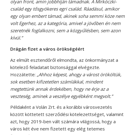
olyan front, amin jobbhíján támadnak. A Mirkóczki-
család egy tősgyökeres egri család. Ráadásul, amikor
egy olyan embert támad, akinek soha semmi köze nem
volt Egerhez, az a kategória, amivel a jövőben én nem
szeretnék foglalkozni, sem a közgyűlésben, sem azon
kívül.”
Drágán fizet a város örökségéért
Az elmúlt esztendőről elmondta, az önkormányzat a
kötelező feladatait biztonsággal elvégezte.
Hozzátette:
„Ahhoz képest, ahogy a várost örököltük,
sok esetben kifizetetlen számlákkal, mindent
megtettünk annak érdekében, hogy ne érje az a
veszteség, aminek a veszélye egyébként megvolt.”
Példaként a Volán Zrt. és a korábbi városvezetés
között köttetett szerződési kötelezettséget, valamint
azt, hogy 2019-ben vált számára világossá, hogy a
város két éve nem fizetett egy elég tetemes