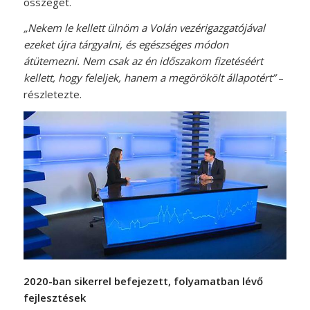
összeget.
„Nekem le kellett ülnöm a Volán vezérigazgatójával
ezeket újra tárgyalni, és egészséges módon
átütemezni. Nem csak az én időszakom fizetéséért
kellett, hogy feleljek, hanem a megörökölt állapotért”
–
részletezte.
2020-ban sikerrel befejezett, folyamatban lévő
fejlesztések