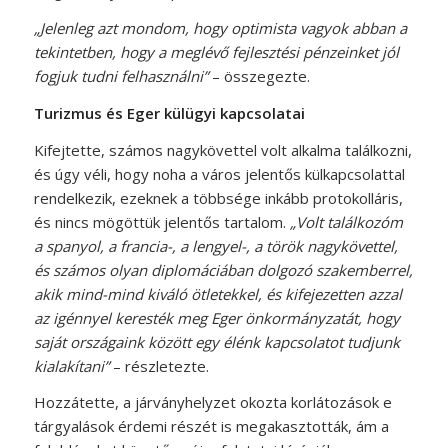
„Jelenleg azt mondom, hogy optimista vagyok abban a
tekintetben, hogy a meglévő fejlesztési pénzeinket jól
fogjuk tudni felhasználni”
– összegezte.
Turizmus és Eger külügyi kapcsolatai
Kifejtette, számos nagykövettel volt alkalma találkozni,
és úgy véli, hogy noha a város jelentős külkapcsolattal
rendelkezik, ezeknek a többsége inkább protokolláris,
és nincs mögöttük jelentős tartalom.
„Volt találkozóm
a spanyol, a francia-, a lengyel-, a török nagykövettel,
és számos olyan diplomáciában dolgozó szakemberrel,
akik mind-mind kiváló ötletekkel, és kifejezetten azzal
az igénnyel keresték meg Eger önkormányzatát, hogy
saját országaink között egy élénk kapcsolatot tudjunk
kialakítani”
– részletezte.
Hozzátette, a járványhelyzet okozta korlátozások e
tárgyalások érdemi részét is megakasztották, ám a