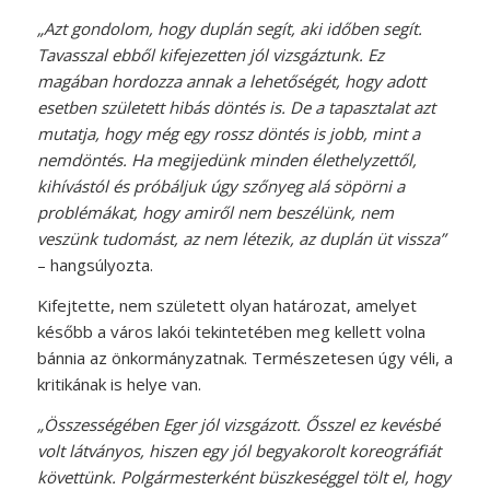
„Azt gondolom, hogy duplán segít, aki időben segít.
Tavasszal ebből kifejezetten jól vizsgáztunk. Ez
magában hordozza annak a lehetőségét, hogy adott
esetben született hibás döntés is. De a tapasztalat azt
mutatja, hogy még egy rossz döntés is jobb, mint a
nemdöntés. Ha megijedünk minden élethelyzettől,
kihívástól és próbáljuk úgy szőnyeg alá söpörni a
problémákat, hogy amiről nem beszélünk, nem
veszünk tudomást, az nem létezik, az duplán üt vissza”
– hangsúlyozta.
Kifejtette, nem született olyan határozat, amelyet
később a város lakói tekintetében meg kellett volna
bánnia az önkormányzatnak. Természetesen úgy véli, a
kritikának is helye van.
„Összességében Eger jól vizsgázott. Ősszel ez kevésbé
volt látványos, hiszen egy jól begyakorolt koreográfiát
követtünk. Polgármesterként büszkeséggel tölt el, hogy