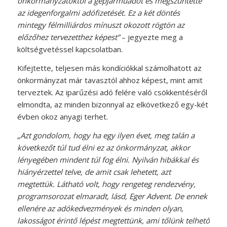
önkormányzatoktól a gépjárműadót és megszüntette
az idegenforgalmi adófizetését. Ez a két döntés
mintegy félmilliárdos mínuszt okozott rögtön az
előzőhez tervezetthez képest”
– jegyezte meg a
költségvetéssel kapcsolatban.
Kifejtette, teljesen más kondíciókkal számolhatott az
önkormányzat már tavasztól ahhoz képest, mint amit
terveztek. Az iparűzési adó felére való csökkentéséről
elmondta, az minden bizonnyal az elkövetkező egy-két
évben okoz anyagi terhet.
„Azt gondolom, hogy ha egy ilyen évet, meg talán a
következőt túl tud élni ez az önkormányzat, akkor
lényegében mindent túl fog élni. Nyilván hibákkal és
hiányérzettel telve, de amit csak lehetett, azt
megtettük. Látható volt, hogy rengeteg rendezvény,
programsorozat elmaradt, lásd, Eger Advent. De ennek
ellenére az adókedvezmények és minden olyan,
lakosságot érintő lépést megtettünk, ami tőlünk telhető