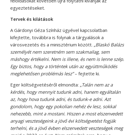
feloldásokat követően újra folytatni kívánják az
egyeztetéseket.
Tervek és kilátások
A Gárdonyi Géza Színház ügyével kapcsolatban
kifejtette, továbbra is folynak a tárgyalások a
városvezetés és a minisztérium között.
„Blaskó Balázs
személyét nem szeretném sem szakmailag, sem
máshogy értékelni. Nem is illene, és nem is lenne szép.
Egy biztos, hogy a történtek után az együttműködés
meglehetősen problémás lesz”
– fejtette ki.
Eger költségvetéséről elmondta:
„Talán nem az a
kérdés, hogy mennyit tudunk adni, hanem egyáltalán
az, hogy hova tudunk adni, és tudunk-e adni. Azt
gondolom, hogy egy pokolian nehéz év lesz, sokkal
nehezebb, mint a mostani. Hiszen a most elszenvedett
anyagi veszteségeink a jövő évi költségvetést fogják
terhelni, és a jövő évben elszenvedett veszteségek meg