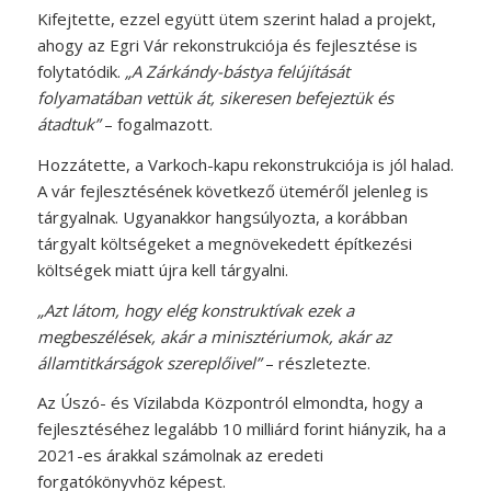
Kifejtette, ezzel együtt ütem szerint halad a projekt,
ahogy az Egri Vár rekonstrukciója és fejlesztése is
folytatódik.
„A Zárkándy-bástya felújítását
folyamatában vettük át, sikeresen befejeztük és
átadtuk”
– fogalmazott.
Hozzátette, a Varkoch-kapu rekonstrukciója is jól halad.
A vár fejlesztésének következő üteméről jelenleg is
tárgyalnak. Ugyanakkor hangsúlyozta, a korábban
tárgyalt költségeket a megnövekedett építkezési
költségek miatt újra kell tárgyalni.
„Azt látom, hogy elég konstruktívak ezek a
megbeszélések, akár a minisztériumok, akár az
államtitkárságok szereplőivel”
– részletezte.
Az Úszó- és Vízilabda Központról elmondta, hogy a
fejlesztéséhez legalább 10 milliárd forint hiányzik, ha a
2021-es árakkal számolnak az eredeti
forgatókönyvhöz képest.