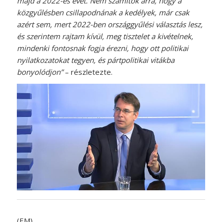
majd a 2022-es évet. Nem számítok arra, hogy a
közgyűlésben csillapodnának a kedélyek, már csak
azért sem, mert 2022-ben országgyűlési választás lesz,
és szerintem rajtam kívül, meg tisztelet a kivételnek,
mindenki fontosnak fogja érezni, hogy ott politikai
nyilatkozatokat tegyen, és pártpolitikai vitákba
bonyolódjon”
– részletezte.
(EM)