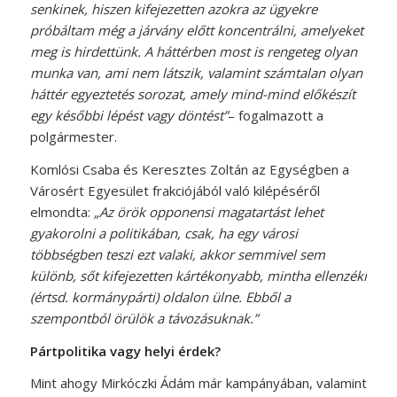
senkinek, hiszen kifejezetten azokra az ügyekre
próbáltam még a járvány előtt koncentrálni, amelyeket
meg is hirdettünk. A háttérben most is rengeteg olyan
munka van, ami nem látszik, valamint számtalan olyan
háttér egyeztetés sorozat, amely mind-mind előkészít
egy későbbi lépést vagy döntést”
– fogalmazott a
polgármester.
Komlósi Csaba és Keresztes Zoltán az Egységben a
Városért Egyesület frakciójából való kilépéséről
elmondta:
„Az örök opponensi magatartást lehet
gyakorolni a politikában, csak, ha egy városi
többségben teszi ezt valaki, akkor semmivel sem
különb, sőt kifejezetten kártékonyabb, mintha ellenzéki
(értsd. kormánypárti) oldalon ülne. Ebből a
szempontból örülök a távozásuknak.”
Pártpolitika vagy helyi érdek?
Mint ahogy Mirkóczki Ádám már kampányában, valamint