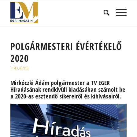
POLGÁRMESTERI ÉVÉRTÉKELŐ
2020
HÍREK
,
KÖZÉLET
Mirkóczki Ádám polgármester a TV EGER
Híradásának rendkívüli kiadásában számolt be
a 2020-as esztendő sikereiről és kihívásairól.