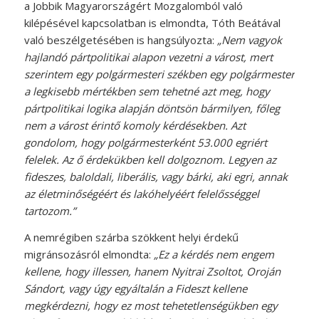
a Jobbik Magyarországért Mozgalomból való
kilépésével kapcsolatban is elmondta, Tóth Beátával
való beszélgetésében is hangsúlyozta:
„Nem vagyok
hajlandó pártpolitikai alapon vezetni a várost, mert
szerintem egy polgármesteri székben egy polgármester
a legkisebb mértékben sem tehetné azt meg, hogy
pártpolitikai logika alapján döntsön bármilyen, főleg
nem a várost érintő komoly kérdésekben. Azt
gondolom, hogy polgármesterként 53.000 egriért
felelek. Az ő érdekükben kell dolgoznom. Legyen az
fideszes, baloldali, liberális, vagy bárki, aki egri, annak
az életminőségéért és lakóhelyéért felelősséggel
tartozom.”
A nemrégiben szárba szökkent helyi érdekű
migránsozásról elmondta:
„Ez a kérdés nem engem
kellene, hogy illessen, hanem Nyitrai Zsoltot, Oroján
Sándort, vagy úgy egyáltalán a Fideszt kellene
megkérdezni, hogy ez most tehetetlenségükben egy