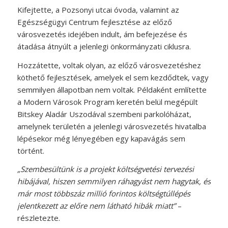
Kifejtette, a Pozsonyi utcai óvoda, valamint az
Egészségügyi Centrum fejlesztése az előző
városvezetés idejében indult, ám befejezése és
átadása átnyúlt a jelenlegi önkormányzati ciklusra.
Hozzátette, voltak olyan, az előző városvezetéshez
köthető fejlesztések, amelyek el sem kezdődtek, vagy
semmilyen állapotban nem voltak. Példaként említette
a Modern Városok Program keretén belül megépült
Bitskey Aladár Uszodával szembeni parkolóházat,
amelynek területén a jelenlegi városvezetés hivatalba
lépésekor még lényegében egy kapavágás sem
történt.
„Szembesültünk is a projekt költségvetési tervezési
hibájával, hiszen semmilyen ráhagyást nem hagytak, és
már most többszáz millió forintos költségtúllépés
jelentkezett az előre nem látható hibák miatt”
–
részletezte.