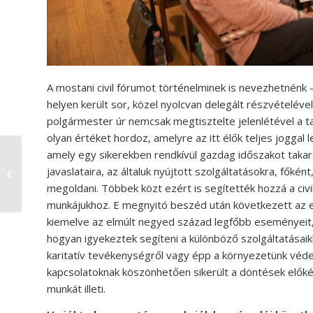
A mostani civil fórumot történelminek is nevezhetnénk –
helyen került sor, közel nyolcvan delegált részvételév
polgármester úr nemcsak megtisztelte jelenlétével a tan
olyan értéket hordoz, amelyre az itt élők teljes joggal l
amely egy sikerekben rendkívül gazdag időszakot takar. 
javaslataira, az általuk nyújtott szolgáltatásokra, fők
Sport – 2022. április
megoldani. Többek közt ezért is segítették hozzá a civ
munkájukhoz. E megnyitó beszéd után következett az el
kiemelve az elmúlt negyed század legfőbb eseményeit, i
hogyan igyekeztek segíteni a különböző szolgáltatásai
karitatív tevékenységről vagy épp a környezetünk véd
kapcsolatoknak köszönhetően sikerült a döntések előkés
munkát illeti.