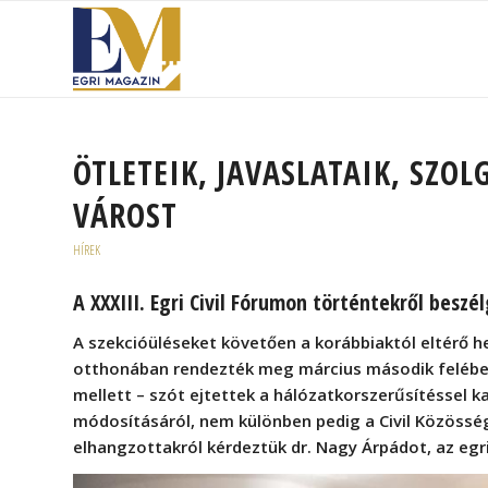
ÖTLETEIK, JAVASLATAIK, SZO
VÁROST
HÍREK
A XXXIII. Egri Civil Fórumon történtekről besz
A szekcióüléseket követően a korábbiaktól eltérő hel
otthonában rendezték meg március második felében a
mellett – szót ejtettek a hálózatkorszerűsítéssel k
módosításáról, nem különben pedig a Civil Közöss
elhangzottakról kérdeztük dr. Nagy Árpádot, az egri 