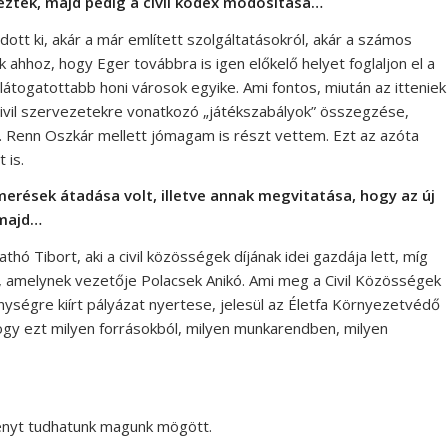
eztek, majd pedig a civil kódex módosítása…
ódott ki, akár a már említett szolgáltatásokról, akár a számos
ahhoz, hogy Eger továbbra is igen előkelő helyet foglaljon el a
átogatottabb honi városok egyike. Ami fontos, miután az itteniek
z a civil szervezetekre vonatkozó „játékszabályok” összegzése,
. Renn Oszkár mellett jómagam is részt vettem. Ezt az azóta
 is.
erések átadása volt, illetve annak megvitatása, hogy az új
 majd…
thó Tibort, aki a civil közösségek díjának idei gazdája lett, míg
ki, amelynek vezetője Polacsek Anikó. Ami meg a Civil Közösségek
nységre kiírt pályázat nyertese, jelesül az Életfa Környezetvédő
ogy ezt milyen forrásokból, milyen munkarendben, milyen
ényt tudhatunk magunk mögött.