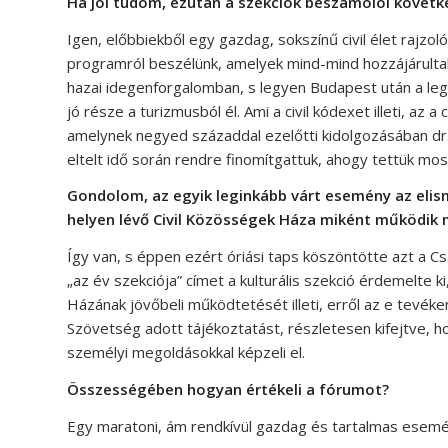
Ha jól tudom, ezután a szekciók beszámolói követk
Igen, előbbiekből egy gazdag, sokszínű civil élet rajzol
programról beszélünk, amelyek mind-mind hozzájárultak 
hazai idegenforgalomban, s legyen Budapest után a legl
jó része a turizmusból él. Ami a civil kódexet illeti, a
amelynek negyed századdal ezelőtti kidolgozásában dr
eltelt idő során rendre finomítgattuk, ahogy tettük most
Gondolom, az egyik leginkább várt esemény az elism
helyen lévő Civil Közösségek Háza miként működik
Így van, s éppen ezért óriási taps köszöntötte azt a Csa
„az év szekciója” címet a kulturális szekció érdemelte 
Házának jövőbeli működtetését illeti, erről az e tevéke
Szövetség adott tájékoztatást, részletesen kifejtve, h
személyi megoldásokkal képzeli el.
Összességében hogyan értékeli a fórumot?
Egy maratoni, ám rendkívül gazdag és tartalmas esem