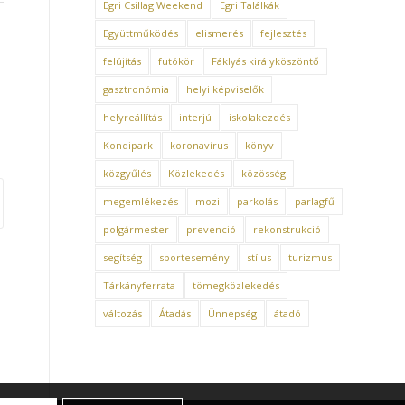
Egri Csillag Weekend
Egri Találkák
Együttműködés
elismerés
fejlesztés
felújítás
futókör
Fáklyás királyköszöntő
gasztronómia
helyi képviselők
helyreállítás
interjú
iskolakezdés
Kondipark
koronavírus
könyv
közgyűlés
Közlekedés
közösség
megemlékezés
mozi
parkolás
parlagfű
polgármester
prevenció
rekonstrukció
segítség
sportesemény
stílus
turizmus
Tárkányferrata
tömegközlekedés
változás
Átadás
Ünnepség
átadó