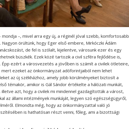
 mondja –, mivel arra egy új, a réginél jóval szebb, komfortosabb
el. Nagyon örültünk, hogy Eger első embere, Mirkóczki Ádám
ácskozást, de fel is szólalt, kijelentve, városunk ezer és egy
ehetnek büszkék. Ezek közé tartozik a civil szféra fejlődése is,
Épp ezért a városvezetés a jövőben is számít a civilek ötleteire,
ént, mert ezeket az önkormányzat adóforintjaiból nem lehet
ileket az új székházhoz, amely jobb körülményeket biztosít a
ső témakör, amikor is Gál Sándor értékelte a hálózati munkát,
lletve azt, hogy a civilek mi mindennel gazdagították a várost,
kkal az állami intézmények munkáját, legyen szó egészségügyről,
elméről. Elmondta még, hogy az önkormányzattal való jó
zítésében is hathatósan részt venni, főleg, ami a bizottsági