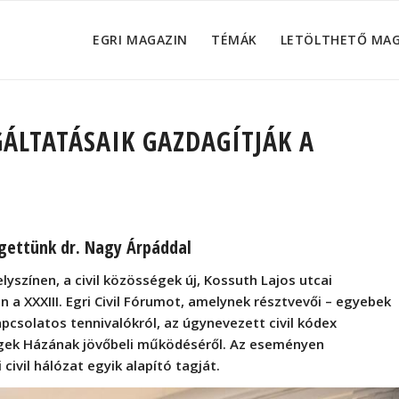
EGRI MAGAZIN
TÉMÁK
LETÖLTHETŐ MA
LGÁLTATÁSAIK GAZDAGÍTJÁK A
élgettünk dr. Nagy Árpáddal
yszínen, a civil közösségek új, Kossuth Lajos utcai
 XXXIII. Egri Civil Fórumot, amelynek résztvevői – egyebek
apcsolatos tennivalókról, az úgynevezett civil kódex
égek Házának jövőbeli működéséről. Az eseményen
civil hálózat egyik alapító tagját.