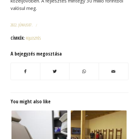
közeljövőben. A fejlesztés mintegy 30 millió forintból
valósul meg.
2022. JÚNIUS 07.
/
CÍMKÉK:
FEJLESZTÉS
A bejegyzés megosztása
You might also like