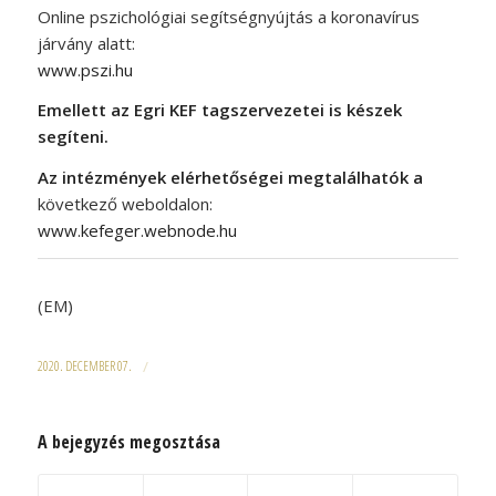
Online pszichológiai segítségnyújtás a koronavírus
járvány alatt:
www.pszi.hu
Emellett az Egri KEF tagszervezetei is készek
segíteni.
Az intézmények elérhetőségei megtalálhatók a
következő weboldalon:
www.kefeger.webnode.hu
(EM)
2020. DECEMBER 07.
/
A bejegyzés megosztása