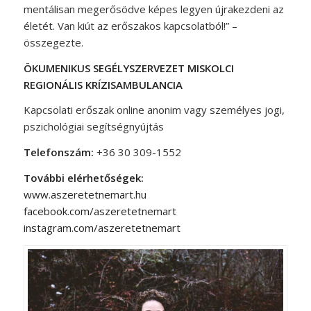
mentálisan megerősödve képes legyen újrakezdeni az
életét. Van kiút az erőszakos kapcsolatból!” –
összegezte.
ÖKUMENIKUS SEGÉLYSZERVEZET MISKOLCI
REGIONÁLIS KRÍZISAMBULANCIA
Kapcsolati erőszak online anonim vagy személyes jogi,
pszichológiai segítségnyújtás
Telefonszám:
+36 30 309-1552
További elérhetőségek:
www.aszeretetnemart.hu
facebook.com/aszeretetnemart
instagram.com/aszeretetnemart