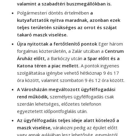
valamint a szabadtéri buszmegállókban is.
Polgármesteri döntés értelmében
a
kutyafuttatók nyitva maradnak, azonban ezek
teljes területén szükséges az orrot és szájat
takaró maszk viselése.
Újra nyitottak a fertőtlenítő pontok
Eger három
forgalmas közterületén, a Zalár utcában a
Centrum
Áruház előtt,
a Barkóczy utcán
a Spar előtt és a
Katona téren a piac mellett.
A pontok ingyenes
szolgáltatása igénybe vehető hétköznap 9 és 17
óra között, valamint szombaton 9 és 12 óra között.
A Városházán megváltozott ügyfélfogadási
rend működik,
személyes ügyfélfogadás csak
szerdán lehetséges, előzetes telefonon
egyeztetett időpontfoglalás után.
Az ügyfélfogadás teljes ideje alatt kötelező a
maszk viselése,
várakozni pedig az épület előtt
vagy annak aulájában lesz lehetőség, egymástól