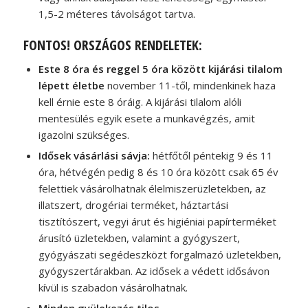
1,5-2 méteres távolságot tartva.
FONTOS! ORSZÁGOS RENDELETEK:
Este 8 óra és reggel 5 óra között kijárási tilalom
lépett életbe
november 11-től, mindenkinek haza
kell érnie este 8 óráig. A kijárási tilalom alóli
mentesülés egyik esete a munkavégzés, amit
igazolni szükséges.
Idősek vásárlási sávja:
hétfőtől péntekig 9 és 11
óra, hétvégén pedig 8 és 10 óra között csak 65 év
felettiek vásárolhatnak élelmiszerüzletekben, az
illatszert, drogériai terméket, háztartási
tisztítószert, vegyi árut és higiéniai papírterméket
árusító üzletekben, valamint a gyógyszert,
gyógyászati segédeszközt forgalmazó üzletekben,
gyógyszertárakban. Az idősek a védett idősávon
kívül is szabadon vásárolhatnak.
Minden gyülekezés tilos.