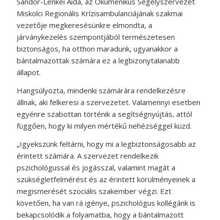
Sándor-Lenkei Aida, az Ökumenikus Segélyszervezet
Miskolci Regionális Krízisambulanciájának szakmai
vezetője megkeresésünkre elmondta, a
járványkezelés szempontjából természetesen
biztonságos, ha otthon maradunk, ugyanakkor a
bántalmazottak számára ez a legbizonytalanabb
állapot.
Hangsúlyozta, mindenki számárára rendelkezésre
állnak, aki felkeresi a szervezetet. Valamennyi esetben
egyénre szabottan történik a segítségnyújtás, attól
függően, hogy ki milyen mértékű nehézséggel küzd.
„Igyekszünk feltárni, hogy mi a legbiztonságosabb az
érintett számára. A szervezet rendelkezik
pszichológussal és jogásszal, valamint magát a
szükségletfelmérést és az érintett körülményeinek a
megismerését szociális szakember végzi. Ezt
követően, ha van rá igénye, pszichológus kollégánk is
bekapcsolódik a folyamatba, hogy a bántalmazott