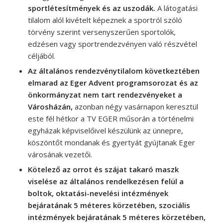
sportlétesítmények és az uszodák.
A látogatási
tilalom alól kivételt képeznek a sportról szóló
törvény szerint versenyszerűen sportolók,
edzésen vagy sportrendezvényen való részvétel
céljából.
Az általános rendezvénytilalom következtében
elmarad az Eger Advent programsorozat és az
önkormányzat nem tart rendezvényeket a
Városházán,
azonban négy vasárnapon keresztül
este fél hétkor a TV EGER műsorán a történelmi
egyházak képviselőivel készülünk az ünnepre,
köszöntőt mondanak és gyertyát gyújtanak Eger
városának vezetői.
Kötelező az orrot és szájat takaró maszk
viselése az általános rendelkezésen felül a
boltok, oktatási-nevelési intézmények
bejáratának 5 méteres körzetében, szociális
intézmények bejáratának 5 méteres körzetében,