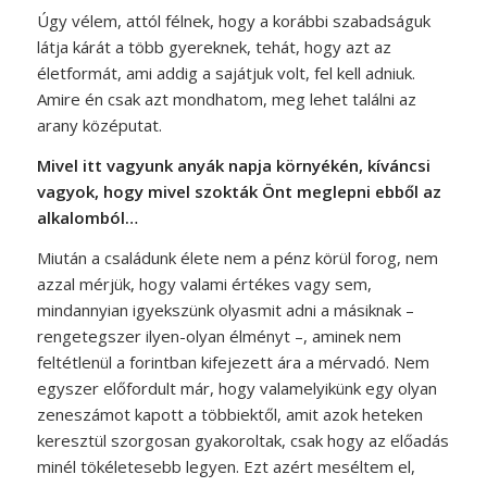
Úgy vélem, attól félnek, hogy a korábbi szabadságuk
látja kárát a több gyereknek, tehát, hogy azt az
életformát, ami addig a sajátjuk volt, fel kell adniuk.
Amire én csak azt mondhatom, meg lehet találni az
arany középutat.
Mivel itt vagyunk anyák napja környékén, kíváncsi
vagyok, hogy mivel szokták Önt meglepni ebből az
alkalomból…
Miután a családunk élete nem a pénz körül forog, nem
azzal mérjük, hogy valami értékes vagy sem,
mindannyian igyekszünk olyasmit adni a másiknak –
rengetegszer ilyen-olyan élményt –, aminek nem
feltétlenül a forintban kifejezett ára a mérvadó. Nem
egyszer előfordult már, hogy valamelyikünk egy olyan
zeneszámot kapott a többiektől, amit azok heteken
keresztül szorgosan gyakoroltak, csak hogy az előadás
minél tökéletesebb legyen. Ezt azért meséltem el,