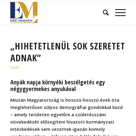
„HIHETETLENÜL SOK SZERETET
ADNAK”
CSALÁD
Anyák napja környéki beszélgetés egy
négygyermekes anyukával
Miután Magyarország is hosszú-hosszú évek óta
meglehetősen súlyos demográfiai gondokkal küzd
– amely területen egyelőre a születésszám
növekedését elősegíteni hivatott kormányzati
intézkedések sem vezettek igazán komoly