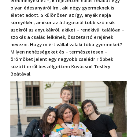
eredményekhez –, kifejezetten hálás feladat egy
olyan édesanyáról írni, aki négy gyermeknek is
életet adott. S különösen az így, anyák napja
környékén, amikor az átlagosnál több szó esik
azokról az anyukákról, akiket – rendkívül találóan –
szokás a család lelkének, összetartó erejének
nevezni. Hogy miért vállal valaki több gyermeket?
Milyen nehézségeket és – természetesen –
örömöket jelent egy nagyobb család? Többek
között erről beszélgettem Kovácsné Tesléry
Beátával.