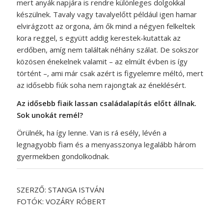
mert anyák napjára is rendre különleges dolgokkal
készülnek. Tavaly vagy tavalyelőtt például igen hamar
elvirágzott az orgona, ám ők mind a négyen felkeltek
kora reggel, s együtt addig kerestek-kutattak az
erdőben, amíg nem találtak néhány szálat. De sokszor
közösen énekelnek valamit – az elmúlt évben is így
történt –, ami már csak azért is figyelemre méltó, mert
az idősebb fiúk soha nem rajongtak az éneklésért.
Az idősebb fiaik lassan családalapítás előtt állnak.
Sok unokát remél?
Örülnék, ha így lenne. Van is rá esély, lévén a
legnagyobb fiam és a menyasszonya legalább három
gyermekben gondolkodnak.
SZERZŐ: STANGA ISTVÁN
FOTÓK: VOZÁRY RÓBERT