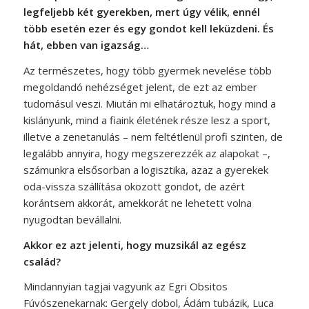
legfeljebb két gyerekben, mert úgy vélik, ennél
több esetén ezer és egy gondot kell leküzdeni. És
hát, ebben van igazság…
Az természetes, hogy több gyermek nevelése több
megoldandó nehézséget jelent, de ezt az ember
tudomásul veszi. Miután mi elhatároztuk, hogy mind a
kislányunk, mind a fiaink életének része lesz a sport,
illetve a zenetanulás – nem feltétlenül profi szinten, de
legalább annyira, hogy megszerezzék az alapokat –,
számunkra elsősorban a logisztika, azaz a gyerekek
oda-vissza szállítása okozott gondot, de azért
korántsem akkorát, amekkorát ne lehetett volna
nyugodtan bevállalni.
Akkor ez azt jelenti, hogy muzsikál az egész
család?
Mindannyian tagjai vagyunk az Egri Obsitos
Fúvószenekarnak: Gergely dobol, Ádám tubázik, Luca