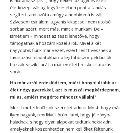
is alátámasztják –, hogy nekem az úgynevezett
életközepi válság legyőzésében pont a tanulás
segített, ami azóta amúgy a hobbimmá is vált.
Szívesem csinálom, ugyanis kikapcsol, nem utolsó
sorban azért, mert más, mint a munkám. De –
ismétlem – mindezt az teszi lehetővé, hogy
támogatnak a hozzám közel állók. Mivel a két
nagyobbik fiunk már vezet, ezért részt vesznek a
fuvarozási feladatokban: a legtöbbször például ők
hozzák-viszik Lucát a már említett miskolci utazás
során.
Ha már arról érdeklődtem, miért bonyolultabb az
élet négy gyerekkel, azt is muszáj megkérdeznem,
mi az, amiért megérte mindezt vállalni?
Mert hihetetlenül sok szeretet adnak. Most, hogy már
ilyen nagyok, rendkívüli öröm látni, hogy jó irányba
haladnak, s hogy olyan alapokat tudtunk nekik adni,
amelyeknek köszönhetően nem kell őket féltenünk.