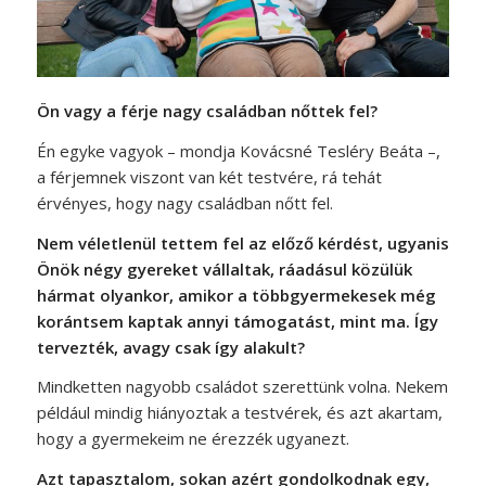
Ön vagy a férje nagy családban nőttek fel?
Én egyke vagyok – mondja Kovácsné Tesléry Beáta –,
a férjemnek viszont van két testvére, rá tehát
érvényes, hogy nagy családban nőtt fel.
Nem véletlenül tettem fel az előző kérdést, ugyanis
Önök négy gyereket vállaltak, ráadásul közülük
hármat olyankor, amikor a többgyermekesek még
korántsem kaptak annyi támogatást, mint ma. Így
tervezték, avagy csak így alakult?
Mindketten nagyobb családot szerettünk volna. Nekem
például mindig hiányoztak a testvérek, és azt akartam,
hogy a gyermekeim ne érezzék ugyanezt.
Azt tapasztalom, sokan azért gondolkodnak egy,