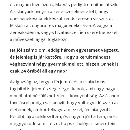
és magam fuvolázunk, Mátyás pedig trombitán játszik.
A kislányunk annyira a zene szerelmese lett, hogy
operaénekesnőnek készül: rendszeresen visszük őt
Miskolcra zongora- és magánénekórákra. A vágya a
Zeneakadémia, vagyis hivatásszerűen szeretne ezzel
a művészeti ággal foglalkozni.
Ha jól számolom, eddig három egyetemet végzett,
és jelenleg is jár kettőre. Hogy sikerült mindezt
véghezvinni négy gyermek mellett, hiszen Önnek is
csak 24 órából áll egy nap?
Az igazság az, hogy a férjemtől és a család más
tagjaitól is jelentős segítséget kapok, ami nagy-nagy –
mondhatni: nélkülözhetetlen – könnyebbség. Az állandó
tanulásról pedig csak annyit, hogy volt egy időszaka az
életemnek, amikor felhagytam ezzel, ám hiányzott.
Később újra nekikezdtem, és nagyon jól tettem, mert
meggyőződésem – és ezt a pszichológiai ismereteim