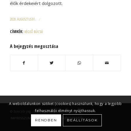
élők érdekeiért dolgozott.
2020. AUGUSZTUS 01.
/
CÍMKÉK:
VÉGSŐ BÚCSÚ
A bejegyzés megosztása
A weboldalunkon sütiket (cookies) használunk, hogy a legjobb
felhasználói élményt nyújthassuk.
© Szerzői jog -
EM | Egri Magazin
IMPRESSZUM
ADATKEZELÉSI TÁJÉKOZTATÓ
RENDBEN
BEÁLLÍTÁSOK