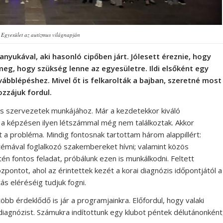
Egyesület az autizmus világnapján
nyukával, aki hasonló cipőben járt. Jólesett éreznie, hogy
eg, hogy szükség lenne az egyesületre. Ildi elsőként egy
vábblépéshez. Mivel őt is felkarolták a bajban, szeretné most
zzájuk fordul.
 szervezetek munkájához. Már a kezdetekkor kiváló
 a képzésen ilyen létszámmal még nem találkoztak. Akkor
t a probléma. Mindig fontosnak tartottam három alappillért:
 témával foglalkozó szakembereket hívni; valamint közös
én fontos feladat, próbálunk ezen is munkálkodni. Feltett
pontot, ahol az érintettek kezét a korai diagnózis időpontjától a
ás eléréséig tudjuk fogni.
bb érdeklődő is jár a programjainkra. Előfordul, hogy valaki
diagnózist. Számukra indítottunk egy klubot péntek délutánonként