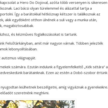
 a kapcsolat a Hero Do Dojoval, azóta több versenyen is sikeresen
oznak. Laci bácsi olyan türelemmel és alázattal tartja a
ortolni. Így a barátokkal hétköznap kétszer is találkoznak az
k, akik egyébként otthon ülnének a suli vagy a munka után,
k, magabiztosabbak.
házhoz, és kézműves foglalkozásokat is tartunk.
zünk Felsőtárkányban, amit már nagyon várnak. Többen jelezték
amok lebonyolításában.
 autizmus világnapját.
ekek számára. Ezután indulunk a figyelemfelkeltő „Kék sétára” a
l kedveskedünk barátainknak. Ezen az estén a Dobó-szobor értünk
l nyugodtan leülhetnek beszélgetni, amíg vigyáznak a gyerekeikre.
 előadót szeretnénk meghívni.