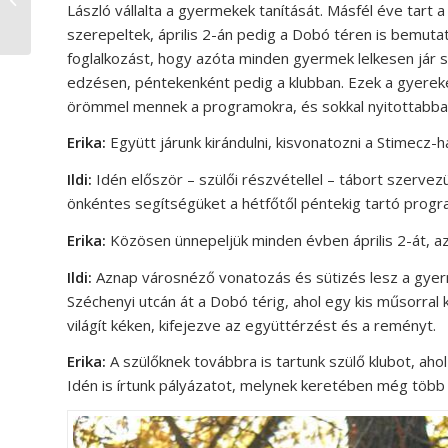
László vállalta a gyermekek tanítását. Másfél éve tart
segítsünk”
szerepeltek, április 2-án pedig a Dobó téren is bemutatk
foglalkozást, hogy azóta minden gyermek lelkesen jár sp
edzésen, péntekenként pedig a klubban. Ezek a gyereke
örömmel mennek a programokra, és sokkal nyitottabba
Erika:
Együtt járunk kirándulni, kisvonatozni a Stimecz-
Ildi:
Idén először – szülői részvétellel – tábort szerve
önkéntes segítségüket a hétfőtől péntekig tartó progr
Erika:
Közösen ünnepeljük minden évben április 2-át, az
Ildi:
Aznap városnéző vonatozás és sütizés lesz a gyerm
Széchenyi utcán át a Dobó térig, ahol egy kis műsorra
világít kéken, kifejezve az együttérzést és a reményt.
Erika:
A szülőknek továbbra is tartunk szülő klubot, aho
Idén is írtunk pályázatot, melynek keretében még több