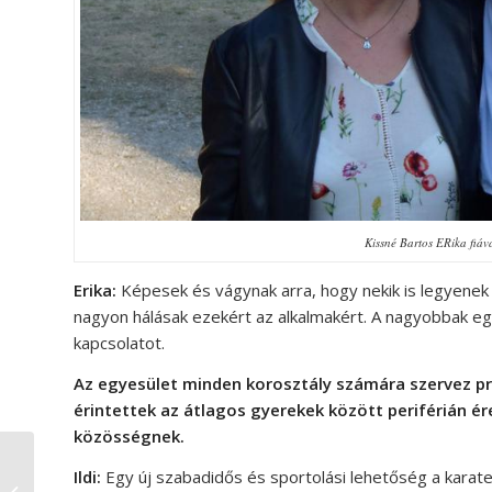
Kissné Bartos ERika fiáv
Erika:
Képesek és vágynak arra, hogy nekik is legyenek b
nagyon hálásak ezekért az alkalmakért. A nagyobbak egy
kapcsolatot.
Az egyesület minden korosztály számára szervez pr
érintettek az átlagos gyerekek között periférián ér
közösségnek.
Ildi:
Egy új szabadidős és sportolási lehetőség a karate. 
„Azért dolgozunk, hogy