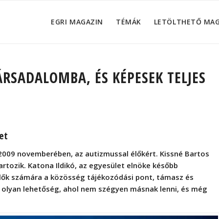
EGRI MAGAZIN
TÉMÁK
LETÖLTHETŐ MA
ÁRSADALOMBA, ÉS KÉPESEK TELJES
et
 2009 novemberében, az autizmussal élőkért. Kissné Bartos
artozik. Katona Ildikó, az egyesület elnöke később
zülők számára a közösség tájékozódási pont, támasz és
 olyan lehetőség, ahol nem szégyen másnak lenni, és még