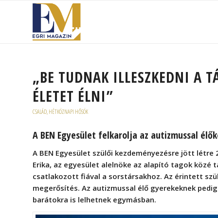
„BE TUDNAK ILLESZKEDNI A T
ÉLETET ÉLNI”
CSALÁD
,
HÉTKÖZNAPI HŐSÖK
A BEN Egyesület felkarolja az autizmussal élők
A BEN Egyesület szülői kezdeményezésre jött létre
Erika, az egyesület alelnöke az alapító tagok közé t
csatlakozott fiával a sorstársakhoz. Az érintett s
megerősítés. Az autizmussal élő gyerekeknek pedig
barátokra is lelhetnek egymásban.