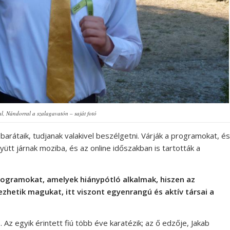
al, Nándorral a szalagavatón – saját fotó
arátaik, tudjanak valakivel beszélgetni. Várják a programokat, és
ütt járnak moziba, és az online időszakban is tartották a
ogramokat, amelyek hiánypótló alkalmak, hiszen az
ezhetik magukat, itt viszont egyenrangú és aktív társai a
Az egyik érintett fiú több éve karatézik; az ő edzője, Jakab