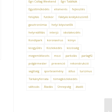
Egri Csillag Weekend
Egri Találkák
Együttműködés
elismerés
fejlesztés
felújítás
futókör
Fáklyás királyköszöntő
gasztronómia
helyi képviselők
helyreállítás
interjú
iskolakezdés
Kondipark
koronavírus
könyv
közgyűlés
Közlekedés
közösség
megemlékezés
mozi
parkolás
parlagfű
polgármester
prevenció
rekonstrukció
segítség
sportesemény
stílus
turizmus
Tárkányferrata
tömegközlekedés
változás
Átadás
Ünnepség
átadó