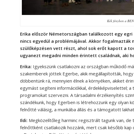
Kék fényben a BEN 
Erika először Németországban találkozott egy egri a
nincs egyedül a problémájával. Akkor fogalmazták m
szülőképzésen vett részt, ahol sok erőt kapott a to
ugyanezt megadni minden érintett családnak, aki ho
Erika:
Igyekszünk csatlakozni az országban működő más
szakemberek jöttek Egerbe, akik megállapították, hogy
döbbentünk rá, mennyien élnek a környéken, akiket érin
egymást segíteni információkkal, érdekképviselettel; a
programokat szervezni. A társadalmi érzékenyítés szint
szándékunk, hogy Egerben is létrehozzunk egy olyan köz
felnőtté válásig, a munkába állás és a támogatott lakhat
Ildi:
Megközelítőleg harminc regisztrált tagunk van, de tö
felnőttként csatlakozik hozzánk, mert csak később kap 