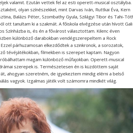
ljek valamit. Ezután vettek fel az esti operett-musical osztályba.
sztaként, olyan színészekkel, mint Darvas Iván, Ruttkai Éva, Kern
sztina, Balázs Péter, Szombathy Gyula, Szilágyi Tibor és Tahi-Tót
l ott tanultam ki a szakmát. A főiskola elvégzése után hívott Gali
s Színházba is, és én a fővárost választottam. Kilenc éven
 Közben különböző darabokban vendégszerepeltem a Rock
 Ezzel párhuzamosan elkezdődtek a szinkronok, a sorozatok,
öző tévéjátékokban, filmekben is szerepet kaptam. Nagyon
kipróbálhattam magam különböző műfajokban. Operett-musical
drámai szerepek is. Természetesen én is küzdöttem saját
rát, ahogyan szeretném, de igyekeztem mindig elérni a belső
lás vagyok. Izgalmas játék volt számomra mindkét világ.