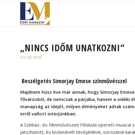
„NINCS IDŐM UNATKOZNI”
KULTÚRA
,
PORTRÉ
Beszélgetés Simorjay Emese színművésszel
Majdnem húsz éve már annak, hogy Simorjay Emese it
fővárosból, de nemcsak a párjába, hanem a vidéki él
manapság az idejét, milyen élményeket adtak számár
erről vallott interjúnkban.
A Színház- és Filmművészeti Főiskola operett-musical
játszhatott, és közkedvelt tévéjátékok, sorozatok kar