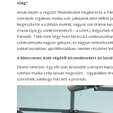
világ?
Annak idején a végzett főiskolásokat megkereste a Pan
szerepek. Izgalmas munka volt, pillanatok alatt kellett 
kiegészítette a színházi munkát, nagyon sok drámai ka
(Hazai György szinkronrendező – a szerk.) dolgoztam
Pamelát. Több mint négy éven keresztül szinkronizáltam 
szinkronmunka nagyon igényes, és nagyon emberközeli,
sokkal lassabban, aprólékosabban, minden részletet ki
A kilencvenes évek végétől elcsendesedett ön körül 
Eleinte nehezen. Egy idő után kevesebb szerepet kapt
színházi munka szép lassan megszűnt… Ugyanakkor érez
szeretnék, valahogy más lett a prioritás.