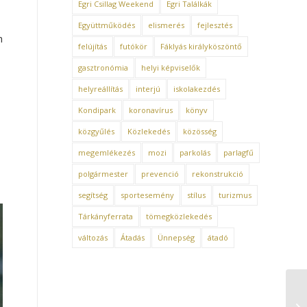
Egri Csillag Weekend
Egri Találkák
Együttműködés
elismerés
fejlesztés
h
felújítás
futókör
Fáklyás királyköszöntő
gasztronómia
helyi képviselők
helyreállítás
interjú
iskolakezdés
Kondipark
koronavírus
könyv
közgyűlés
Közlekedés
közösség
megemlékezés
mozi
parkolás
parlagfű
polgármester
prevenció
rekonstrukció
segítség
sportesemény
stílus
turizmus
Tárkányferrata
tömegközlekedés
változás
Átadás
Ünnepség
átadó