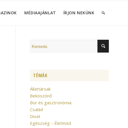
GAZINOK
MÉDIAAJÁNLAT
ÍRJON NEKÜNK
TÉMÁK
Állattársak
Beköszönő
Bor és gasztronómia
Család
Divat
Egészség – Életmód
l