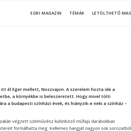
EGRI MAGAZIN
TÉMÁK
LETÖLTHETŐ MA
t él Eger mellett, Noszvajon. A szerelem hozta ide a
etbe, a környékbe is beleszeretett. Hogy mivel tölti
a a budapesti színházi évek, és hiányzik-e neki a színház –
 szakán végzett színművész különböző műfajú darabokban
aktereit formálhatta meg. Kellemes hangját nagyon sok sorozatbó