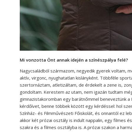
Mi vonzotta Önt annak idején a színészpálya felé?
Nagycsaládból származom, negyedik gyerek voltam, mé
aktív, virgonc, nyughatatlan kislányként. Többféle spo
szertornáztam, atletizáltam, de érdekelt a zene is, zo
gondoltam. Kerestem az utam, nem igazán tudtam még 
gimnazistakoromban egy barátnőmmel beneveztünk a Ki m
kérdőívet, benne többek között egy kérdéssel: hol szere
Színház- és Filmművészeti Főiskolát, és onnantól ez l
akkor két prózai osztály is indult nappalin, egy filmes 
szakra és a filmes osztályba is. A prózai szakon a harma