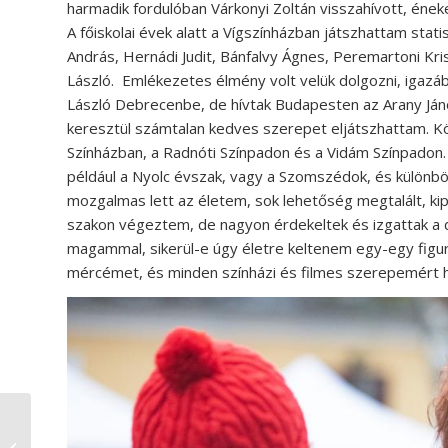
harmadik fordulóban Várkonyi Zoltán visszahívott, éneke
A főiskolai évek alatt a Vígszínházban játszhattam stati
András, Hernádi Judit, Bánfalvy Ágnes, Peremartoni Kri
László. Emlékezetes élmény volt velük dolgozni, igazábó
László Debrecenbe, de hívtak Budapesten az Arany Jáno
keresztül számtalan kedves szerepet eljátszhattam.
Színházban, a Radnóti Színpadon és a Vidám Színpadon.
például a Nyolc évszak, vagy a Szomszédok, és különb
mozgalmas lett az életem, sok lehetőség megtalált, 
szakon végeztem, de nagyon érdekeltek és izgattak a 
magammal, sikerül-e úgy életre keltenem egy-egy figu
mércémet, és minden színházi és filmes szerepemért há
„Szakmailag és
emberileg is remek