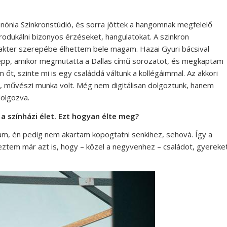
nónia Szinkronstúdió, és sorra jöttek a hangomnak megfelelő
produkálni bizonyos érzéseket, hangulatokat. A szinkron
rakter szerepébe élhettem bele magam. Hazai Gyuri bácsival
 épp, amikor megmutatta a Dallas című sorozatot, és megkaptam
őt, szinte mi is egy családdá váltunk a kollégáimmal. Az akkori
 művészi munka volt. Még nem digitálisan dolgoztunk, hanem
dolgozva.
a színházi élet. Ezt hogyan élte meg?
am, én pedig nem akartam kopogtatni senkihez, sehová. Így a
tem már azt is, hogy – közel a negyvenhez – családot, gyereke