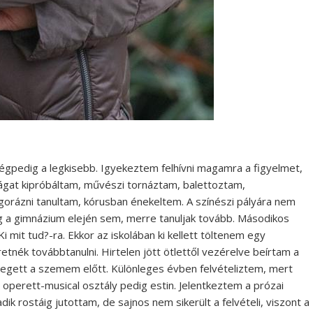
gpedig a legkisebb. Igyekeztem felhívni magamra a figyelmet,
rtágat kipróbáltam, művészi tornáztam, balettoztam,
ngorázni tanultam, kórusban énekeltem. A színészi pályára nem
a gimnázium elején sem, merre tanuljak tovább. Másodikos
it tud?-ra. Ekkor az iskolában ki kellett töltenem egy
tnék továbbtanulni. Hirtelen jött ötlettől vezérelve beírtam a
ebegett a szemem előtt. Különleges évben felvételiztem, mert
és operett-musical osztály pedig estin. Jelentkeztem a prózai
dik rostáig jutottam, de sajnos nem sikerült a felvételi, viszont a