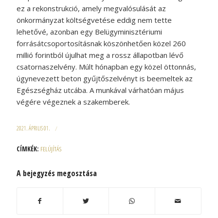
ez a rekonstrukció, amely megvalósulását az
önkormányzat költségvetése eddig nem tette
lehetővé, azonban egy Belügyminisztériumi
forrásátcsoportosításnak köszönhetően közel 260
millió forintból újulhat meg a rossz állapotban lévő
csatornaszelvény. Múlt hónapban egy közel öttonnás,
úgynevezett beton gyűjtőszelvényt is beemeltek az
Egészségház utcába. A munkával várhatóan május
végére végeznek a szakemberek.
2021. ÁPRILIS 01.
/
CÍMKÉK:
FELÚJÍTÁS
A bejegyzés megosztása