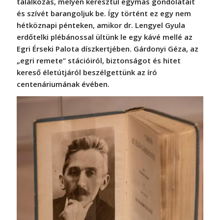
találkozás, melyen keresztül egymás gondolatait
és szívét barangoljuk be. Így történt ez egy nem
hétköznapi pénteken, amikor dr. Lengyel Gyula
erdőtelki plébánossal ültünk le egy kávé mellé az
Egri Érseki Palota díszkertjében. Gárdonyi Géza, az
„egri remete” stációiról, biztonságot és hitet
kereső életútjáról beszélgettünk az író
centenáriumának évében.