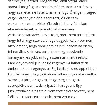
személyes Istenét. Megérezte, amit Szent János
apostol megfogalmazott levelében: nem az a lényeg,
hogy szeretem-e Istent, hanem hogy Ő engem, téged
vagy Gárdonyit előbb szeretett, és én csak
viszontszeretem. Ekkor ébredt rá, hogy fiatalkori
eltévelyedéseit, a Teremtővel szembeni
vádaskodásait azért követte el, mert nem arra épített,
hogy Isten úgy szeret, ahogy vagyok. Az ember nem
attól ember, hogy soha nem esik el, hanem ha elesik,
fel tud állni. A jó Pásztor utánamegy a századik
báránynak, és jobban fogja szeretni, mint azelőtt.
Ennek gyönyörű jelei az író regényei: A láthatatlan
ember, az Ida regénye, az Egri csillagok, és épp ebben
tűnt fel nekem, hogy Gárdonyi lelke annyira éhes volt a
szépre, a jóra, az igazra, hogy még a negatív
szereplőire sem tudunk igazán haragudni. Egy
Jumurzsdákot is tisztelt. Nem tört pálcát felette, nem
ítélkezett. Mert Isten senkit nem vet meg.