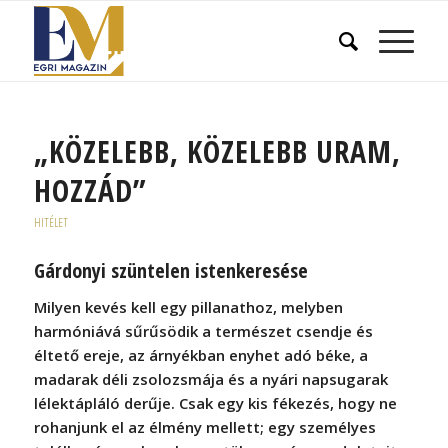
„KÖZELEBB, KÖZELEBB URAM,
HOZZÁD”
HITÉLET
Gárdonyi szüntelen istenkeresése
Milyen kevés kell egy pillanathoz, melyben
harmóniává sűrűsödik a természet csendje és
éltető ereje, az árnyékban enyhet adó béke, a
madarak déli zsolozsmája és a nyári napsugarak
lélektápláló derűje. Csak egy kis fékezés, hogy ne
rohanjunk el az élmény mellett; egy személyes