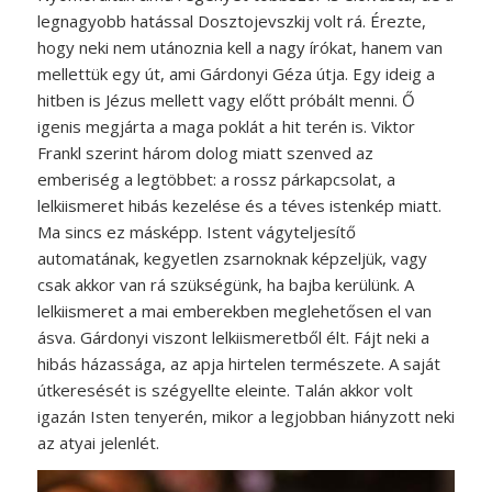
legnagyobb hatással Dosztojevszkij volt rá. Érezte,
hogy neki nem utánoznia kell a nagy írókat, hanem van
mellettük egy út, ami Gárdonyi Géza útja. Egy ideig a
hitben is Jézus mellett vagy előtt próbált menni. Ő
igenis megjárta a maga poklát a hit terén is. Viktor
Frankl szerint három dolog miatt szenved az
emberiség a legtöbbet: a rossz párkapcsolat, a
lelkiismeret hibás kezelése és a téves istenkép miatt.
Ma sincs ez másképp. Istent vágyteljesítő
automatának, kegyetlen zsarnoknak képzeljük, vagy
csak akkor van rá szükségünk, ha bajba kerülünk. A
lelkiismeret a mai emberekben meglehetősen el van
ásva. Gárdonyi viszont lelkiismeretből élt. Fájt neki a
hibás házassága, az apja hirtelen természete. A saját
útkeresését is szégyellte eleinte. Talán akkor volt
igazán Isten tenyerén, mikor a legjobban hiányzott neki
az atyai jelenlét.