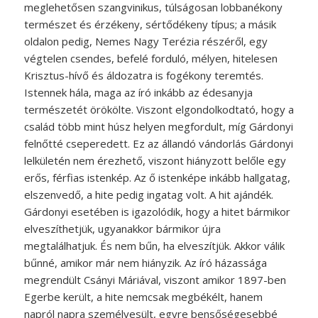
meglehetősen szangvinikus, túlságosan lobbanékony
természet és érzékeny, sértődékeny típus; a másik
oldalon pedig, Nemes Nagy Terézia részéről, egy
végtelen csendes, befelé forduló, mélyen, hitelesen
Krisztus-hívő és áldozatra is fogékony teremtés.
Istennek hála, maga az író inkább az édesanyja
természetét örökölte. Viszont elgondolkodtató, hogy a
család több mint húsz helyen megfordult, míg Gárdonyi
felnőtté cseperedett. Ez az állandó vándorlás Gárdonyi
lelkületén nem érezhető, viszont hiányzott belőle egy
erős, férfias istenkép. Az ő istenképe inkább hallgatag,
elszenvedő, a hite pedig ingatag volt. A hit ajándék.
Gárdonyi esetében is igazolódik, hogy a hitet bármikor
elveszíthetjük, ugyanakkor bármikor újra
megtalálhatjuk. És nem bűn, ha elveszítjük. Akkor válik
bűnné, amikor már nem hiányzik. Az író házassága
megrendült Csányi Máriával, viszont amikor 1897-ben
Egerbe került, a hite nemcsak megbékélt, hanem
napról napra személyesült, egyre bensőségesebbé