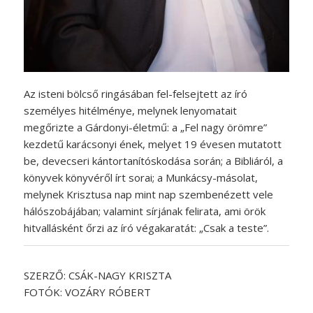
Az isteni bölcső ringásában fel-felsejtett az író
személyes hitélménye, melynek lenyomatait
megőrizte a Gárdonyi-életmű: a „Fel nagy örömre”
kezdetű karácsonyi ének, melyet 19 évesen mutatott
be, devecseri kántortanítóskodása során; a Bibliáról, a
könyvek könyvéről írt sorai; a Munkácsy-másolat,
melynek Krisztusa nap mint nap szembenézett vele
hálószobájában; valamint sírjának felirata, ami örök
hitvallásként őrzi az író végakaratát: „Csak a teste”.
SZERZŐ: CSÁK-NAGY KRISZTA
FOTÓK: VOZÁRY RÓBERT