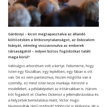
Gárdonyi – kicsit megtapasztalva az állandó
költözésben a létbizonytalanságot, az ősbizalom
hiányát, némileg visszavonulva az emberek
társaságától – milyen biztos fogódzókat talált
maga körül?
Valóságos arborétum volt a kertje. Felismerte, hogy
Isten egy fűszálban, egy lepkében, egy fában is ott
van. De ez nem panteizmus, hiszen mögötte van a
személy, ez mind Isten keze munkája. Kereste a
modelleket, a példaképeket az írótársakban is. Három
írót fogadott el: Charles Dickenst a jellemábrázolása és
a helyzetek bemutatása miatt, Victor Hugo:
Nyomorultak című regényét többször is elolvasta, de a