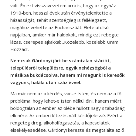
vált. Én ezt visszavezetem arra is, hogy az egyház
1910-ben, hosszú évek után érvénytelenítette a
házasságát, tehát szentségileg is fellélegzett,
magához vehette az Eucharisztiát. Élete utolsó
napjaiban, amikor már haldokolt, mindig ezt rebegte
lázas, cserepes ajkakkal: „Közelebb, közelebb Uram,
Hozzád”.
Nemcsak Gárdonyi járt be számtalan stációt,
településről településre, egyik nehézségből a
másikba bukdácsolva, hanem mi magunk is keresők
vagyunk, halála után száz évvel.
Ma már nem az a kérdés, van-e Isten, és nem az a fő
probléma, hogy lehet-e Isten nélkül élni, hanem miért
boldogtalan az ember az ölébe hullott nagy szabadság
ellenére. Az emberi létezés vált kérdőjelessé. Ezért a
rengeteg drog, alkoholfogasztás, a kapcsolatok
elsekélyesedése. Gárdonyi kereste és megtalálta az ő