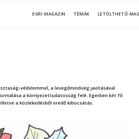
EGRI MAGAZIN
TÉMÁK
LETÖLTHETŐ MA
tisztaság-védelemmel, a levegőminőség javításával
tformálása a környezettudatosság felé. Egerben két fő
 illetve a közlekedésből eredő kibocsátás.