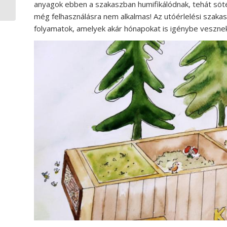
az utamat”
anyagok ebben a szakaszban humifikálódnak, tehát söt
még felhasználásra nem alkalmas! Az utóérlelési szaka
folyamatok, amelyek akár hónapokat is igénybe vesznek