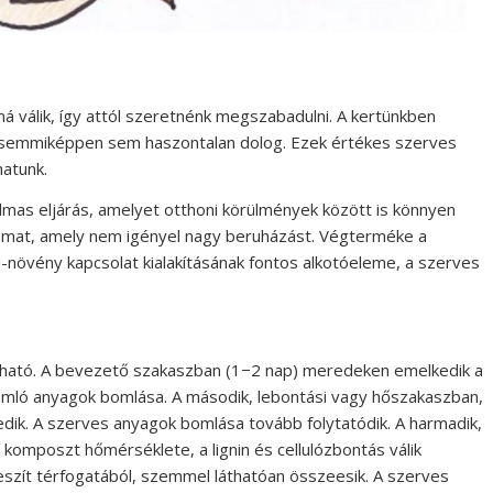
á válik, így attól szeretnénk megszabadulni. A kertünkben
 semmiképpen sem haszontalan dolog. Ezek értékes szerves
hatunk.
mas eljárás, amelyet otthoni körülmények között is könnyen
yamat, amely nem igényel nagy beruházást. Végterméke a
-növény kapcsolat kialakításának fontos alkotóeleme, a szerves
ható. A bevezető szakaszban (1−2 nap) meredeken emelkedik a
ló anyagok bomlása. A második, lebontási vagy hőszakaszban,
edik. A szerves anyagok bomlása tovább folytatódik. A harmadik,
a komposzt hőmérséklete, a lignin és cellulózbontás válik
eszít térfogatából, szemmel láthatóan összeesik. A szerves