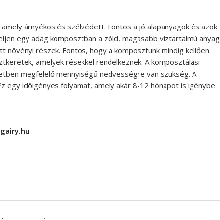
en, amely árnyékos és szélvédett. Fontos a jó alapanyagok és azok
ljen egy adag komposztban a zöld, magasabb víztartalmú anyag
tt növényi részek. Fontos, hogy a komposztunk mindig kellően
ztkeretek, amelyek résekkel rendelkeznek. A komposztálási
setben megfelelő mennyiségű nedvességre van szükség. A
z egy időigényes folyamat, amely akár 8-12 hónapot is igénybe
gairy.hu