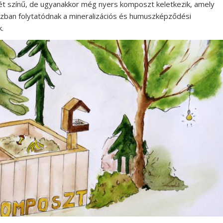
ét színű, de ugyanakkor még nyers komposzt keletkezik, amely
szban folytatódnak a mineralizációs és humuszképződési
.