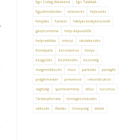
Egri Csillag Weekend
Egri Találkák
Együttműködés
elismerés
fejlesztés
felújítás
futókör
Fáklyás királyköszöntő
,
gasztronómia
helyi képviselők
helyreállítás
interjú
iskolakezdés
Kondipark
koronavírus
könyv
közgyűlés
Közlekedés
közösség
megemlékezés
mozi
parkolás
parlagfű
polgármester
prevenció
rekonstrukció
segítség
sportesemény
stílus
turizmus
Tárkányferrata
tömegközlekedés
változás
Átadás
Ünnepség
átadó