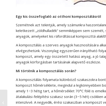
Egy kis összefoglaló az otthoni komposztálásról
Szemétnek azt tekintjük, amely számunkra haszontalann
keletkezett „zöldhulladék” semmiképpen sem szemét,
anyagok, amelyeket kis ráfordítással komposzttá alakít
A komposztálás a szerves anyagok hasznosítására alkal
elvégezhetünk. Viszonylag egyszerűen irányítható fol
komposzt, amely egy összetett hatású anyag, a jó talaj
anyagok körforgásban tartásának alapvető eszköze.
Mi történik a komposztálás során?
A komposztálás folyamata különböző szakaszokra bont
komposzt hőmérséklete, megindul a legkönnyebben bom
amely 1−3 hétig tart, a hőmérséklet 70°C fölé is emelk
átalakulási-felépítési szakasz során (3−5 hét) csökken 
„Mindig a legkiválóbb
intenzívvé. A negyedik, érési szakaszban a komposzt v
emberek egyengették