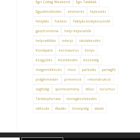
Egri Csillag Weekend
Egri Találkák
Együttműködés
elismerés
fejlesztés
felújítás
futókör
Fáklyás királyköszöntő
gasztronómia
helyi képviselők
helyreállítás
interjú
iskolakezdés
Kondipark
koronavírus
könyv
közgyűlés
Közlekedés
közösség
megemlékezés
mozi
parkolás
parlagfű
polgármester
prevenció
rekonstrukció
segítség
sportesemény
stílus
turizmus
Tárkányferrata
tömegközlekedés
változás
Átadás
Ünnepség
átadó