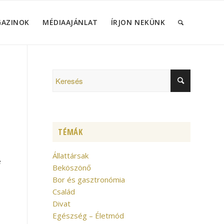
GAZINOK
MÉDIAAJÁNLAT
ÍRJON NEKÜNK
TÉMÁK
Állattársak
e
Beköszönő
Bor és gasztronómia
Család
Divat
Egészség – Életmód