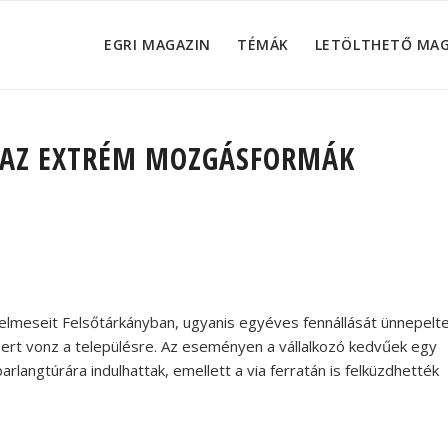
EGRI MAGAZIN
TÉMÁK
LETÖLTHETŐ MA
 AZ EXTRÉM MOZGÁSFORMÁK
relmeseit Felsőtárkányban, ugyanis egyéves fennállását ünnepelt
ert vonz a településre. Az eseményen a vállalkozó kedvűek egy
arlangtúrára indulhattak, emellett a via ferratán is felküzdhették