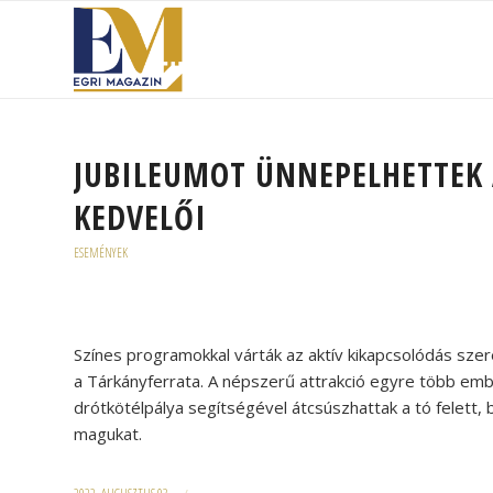
JUBILEUMOT ÜNNEPELHETTEK
KEDVELŐI
ESEMÉNYEK
Színes programokkal várták az aktív kikapcsolódás sze
a Tárkányferrata. A népszerű attrakció egyre több emb
drótkötélpálya segítségével átcsúszhattak a tó felett, b
magukat.