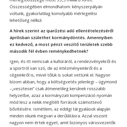
Összességében elmondhatom: kényszerpályán
voltunk, gyakorlatilag komolyabb mérlegelési
lehetőség nélkül.
A hírek szerint az iparűzési adó ellentételezéséről
áprilisban születhet kormánydöntés. Amennyiben
ez kedvező, a most pénzt veszítő területek szebb
második fél évben reménykedhetnek?
Igen, és itt nemcsak a kultúráról, a rendezvényekről és
a sportról van szó, de az intézményeinkről és a
cégeinkről is, mivel tőlük is sokat vettünk el. Nagyon
bízom abban, hogy a költségvetés jelenlegi – úgymond
–„vesztesei” csak átmenetileg kerülnek rosszabb
helyzetbe, azaz a kormányzati kompenzáció nyomán
mód lesz a nekik megítélt források számottevő
bővítésére. Ismétlem, az eddigi tárgyalások alapján
minden okunk megvan a derűlátásra. Azzal viszont
nagyon nem értek egyet, amit bizonyos városvezetők