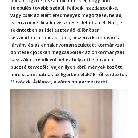
abban rögzített számok döntik el, hogy adott
település tovább szépül, fejlődik, gazdagodik-e,
vagy csak az elért eredmények megőrzése, ne adj’
isten a minél kisebb visszaesés lehet a cél. Nos, e
tekintetben az idei esztendő különösen
kiszámíthatatlannak tűnik, hiszen a koronavírus-
járvány és az annak nyomán született kormányzati
döntések jócskán megcsapolták az önkormányzati
kasszákat, rendkívül nehéz helyzetbe hozva a
büdzsé tervezőit. Vajon ilyen körülmények között
mire számíthatnak az Egerben élők? Erről kérdeztük
Mirkóczki Ádámot, a város polgármesterét.