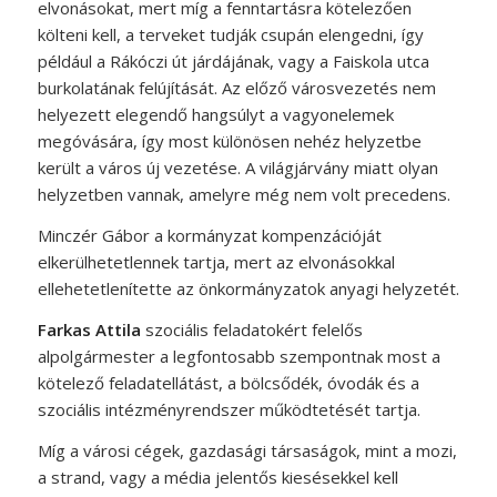
elvonásokat, mert míg a fenntartásra kötelezően
költeni kell, a terveket tudják csupán elengedni, így
például a Rákóczi út járdájának, vagy a Faiskola utca
burkolatának felújítását. Az előző városvezetés nem
helyezett elegendő hangsúlyt a vagyonelemek
megóvására, így most különösen nehéz helyzetbe
került a város új vezetése. A világjárvány miatt olyan
helyzetben vannak, amelyre még nem volt precedens.
Minczér Gábor a kormányzat kompenzációját
elkerülhetetlennek tartja, mert az elvonásokkal
ellehetetlenítette az önkormányzatok anyagi helyzetét.
Farkas Attila
szociális feladatokért felelős
alpolgármester a legfontosabb szempontnak most a
kötelező feladatellátást, a bölcsődék, óvodák és a
szociális intézményrendszer működtetését tartja.
Míg a városi cégek, gazdasági társaságok, mint a mozi,
a strand, vagy a média jelentős kiesésekkel kell