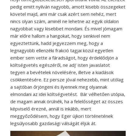
pedig emitt nyilván nagyobb, amott kisebb összegeket
követel majd, ami már csak azért sem nehéz, mert
nincs olyan szám, aminél ne lehetne az egyik oldalon
nagyobbat vagy kisebbet mondani. És mivel jómagam
már előre hallom a hangokat, hogy senkivel nem
egyeztettünk, hadd jegyezzem meg, hogy a
legnagyobb ellenzéki frakció tagjai közül egyetlen
ember sem vette a fáradságot, hogy érdeklődjön a
költségvetés egészéről, ne adj’ isten javaslatot
tegyen a bevételek növelésére, illetve a kiadások
csökkentésére. Ez persze jóval nehezebb, mint utólag
a sajtóban őrjöngeni és ilyennek meg olyannak
elmondani az idei költségvetést. Bár vélhetően utópia,
de magam annak örülnék, ha a felelősséget az összes
képviselő érezné, annál is inkább, mert
meggyőződésem, hogy Eger újkori történetének
legsúlyosabb gazdasági válságát éljük át.