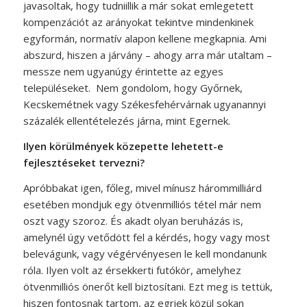
javasoltak, hogy tudniillik a már sokat emlegetett
kompenzációt az arányokat tekintve mindenkinek
egyformán, normatív alapon kellene megkapnia. Ami
abszurd, hiszen a járvány – ahogy arra már utaltam –
messze nem ugyanúgy érintette az egyes
településeket. Nem gondolom, hogy Győrnek,
Kecskemétnek vagy Székesfehérvárnak ugyanannyi
százalék ellentételezés járna, mint Egernek.
Ilyen körülmények közepette lehetett-e
fejlesztéseket tervezni?
Apróbbakat igen, főleg, mivel mínusz hárommilliárd
esetében mondjuk egy ötvenmilliós tétel már nem
oszt vagy szoroz. És akadt olyan beruházás is,
amelynél úgy vetődött fel a kérdés, hogy vagy most
belevágunk, vagy végérvényesen le kell mondanunk
róla. Ilyen volt az érsekkerti futókör, amelyhez
ötvenmilliós önerőt kell biztosítani. Ezt meg is tettük,
hiszen fontosnak tartom, az egriek közül sokan