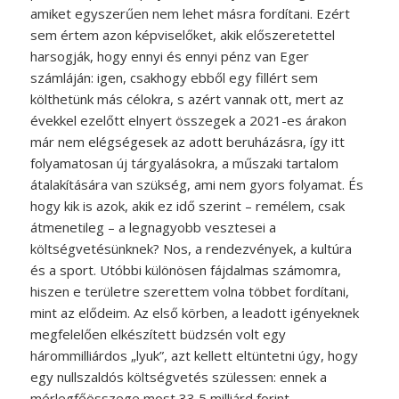
amiket egyszerűen nem lehet másra fordítani. Ezért
sem értem azon képviselőket, akik előszeretettel
harsogják, hogy ennyi és ennyi pénz van Eger
számláján: igen, csakhogy ebből egy fillért sem
költhetünk más célokra, s azért vannak ott, mert az
évekkel ezelőtt elnyert összegek a 2021-es árakon
már nem elégségesek az adott beruházásra, így itt
folyamatosan új tárgyalásokra, a műszaki tartalom
átalakítására van szükség, ami nem gyors folyamat. És
hogy kik is azok, akik ez idő szerint – remélem, csak
átmenetileg – a legnagyobb vesztesei a
költségvetésünknek? Nos, a rendezvények, a kultúra
és a sport. Utóbbi különösen fájdalmas számomra,
hiszen e területre szerettem volna többet fordítani,
mint az elődeim. Az első körben, a leadott igényeknek
megfelelően elkészített büdzsén volt egy
hárommilliárdos „lyuk”, azt kellett eltüntetni úgy, hogy
egy nullszaldós költségvetés szülessen: ennek a
mérlegfőösszege most 33,5 milliárd forint.