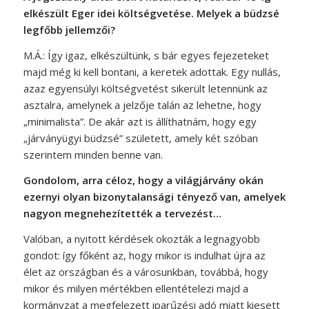
elkészült Eger idei költségvetése. Melyek a büdzsé
legfőbb jellemzői?
M.Á.: Így igaz, elkészültünk, s bár egyes fejezeteket
majd még ki kell bontani, a keretek adottak. Egy nullás,
azaz egyensúlyi költségvetést sikerült letennünk az
asztalra, amelynek a jelzője talán az lehetne, hogy
„minimalista”. De akár azt is állíthatnám, hogy egy
„járványügyi büdzsé” született, amely két szóban
szerintem minden benne van.
Gondolom, arra céloz, hogy a világjárvány okán
ezernyi olyan bizonytalansági tényező van, amelyek
nagyon megnehezítették a tervezést…
Valóban, a nyitott kérdések okozták a legnagyobb
gondot: így főként az, hogy mikor is indulhat újra az
élet az országban és a városunkban, továbbá, hogy
mikor és milyen mértékben ellentételezi majd a
kormányzat a megfelezett iparűzési adó miatt kiesett