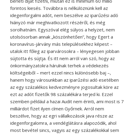
bérleti díjat fizetni, miután ez is minimum 60 millió
forintos kiesés. Továbbra is nélkülöznünk kell az
idegenforgalmi adót, nem beszélve az iparűzési adó
hiányzó már meghivatkozott részéről, és még
sorolhatnám. Egyszóval elég súlyos a helyzet, nem
utolsósorban annak „köszönhetően”, hogy Egert a
koronavírus-járvány más településekhez képest –
utalok itt főleg az iparvárosokra – lényegesen jobban
sújtotta és sújtja. És itt nem arról van szó, hogy az
önkormányzatokra hárulnak terhek a védekezés
költségeiből – mert ezzel nincs különösebb baj –,
hanem hogy városunkban az iparűzési adó esetében
az egy százalékos kedvezményre jogosultak köre az
ezt az adót fizetők 98 százalékára terjed ki. Ezzel
szemben például a hazai Audit nem érinti, ami most is 7
milliárdot fizet ilyen címen Győrnek. Arról nem
beszélve, hogy az egri vállalkozások java része az
idegenforgalomra, a vendéglátásra alapozódik, ahol
most bevétel sincs, vagyis az egy százalékokkal sem