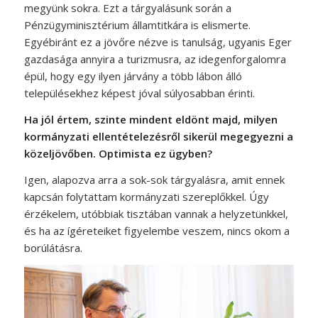
megyünk sokra. Ezt a tárgyalásunk során a
Pénzügyminisztérium államtitkára is elismerte.
Egyébiránt ez a jövőre nézve is tanulság, ugyanis Eger
gazdasága annyira a turizmusra, az idegenforgalomra
épül, hogy egy ilyen járvány a több lábon álló
településekhez képest jóval súlyosabban érinti.
Ha jól értem, szinte mindent eldönt majd, milyen
kormányzati ellentételezésről sikerül megegyezni a
közeljövőben. Optimista ez ügyben?
Igen, alapozva arra a sok-sok tárgyalásra, amit ennek
kapcsán folytattam kormányzati szereplőkkel. Úgy
érzékelem, utóbbiak tisztában vannak a helyzetünkkel,
és ha az ígéreteiket figyelembe veszem, nincs okom a
borúlátásra.