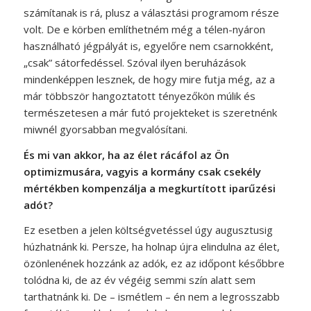
számítanak is rá, plusz a választási programom része
volt. De e körben említhetném még a télen-nyáron
használható jégpályát is, egyelőre nem csarnokként,
„csak” sátorfedéssel. Szóval ilyen beruházások
mindenképpen lesznek, de hogy mire futja még, az a
már többször hangoztatott tényezőkön múlik és
természetesen a már futó projekteket is szeretnénk
miwnél gyorsabban megvalósítani.
És mi van akkor, ha az élet rácáfol az Ön
optimizmusára, vagyis a kormány csak csekély
mértékben kompenzálja a megkurtított iparűzési
adót?
Ez esetben a jelen költségvetéssel úgy augusztusig
húzhatnánk ki. Persze, ha holnap újra elindulna az élet,
özönlenének hozzánk az adók, ez az időpont későbbre
tolódna ki, de az év végéig semmi szín alatt sem
tarthatnánk ki. De – ismétlem – én nem a legrosszabb