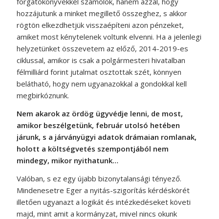
forgatókönyvekkel számolok, hanem azzal, hogy
hozzájutunk a minket megillető összeghez, s akkor
rögtön elkezdhetjük visszaépíteni azon pénzeket,
amiket most kénytelenek voltunk elvenni. Ha a jelenlegi
helyzetünket összevetem az előző, 2014-2019-es
ciklussal, amikor is csak a polgármesteri hivatalban
félmilliárd forint jutalmat osztottak szét, könnyen
belátható, hogy nem ugyanazokkal a gondokkal kell
megbirkóznunk.
Nem akarok az ördög ügyvédje lenni, de most,
amikor beszélgetünk, február utolsó hetében
járunk, s a járványügyi adatok drámaian romlanak,
holott a költségvetés szempontjából nem
mindegy, mikor nyithatunk…
Valóban, s ez egy újabb bizonytalansági tényező.
Mindenesetre Eger a nyitás-szigorítás kérdéskörét
illetően ugyanazt a logikát és intézkedéseket követi
majd, mint amit a kormányzat, mivel nincs okunk