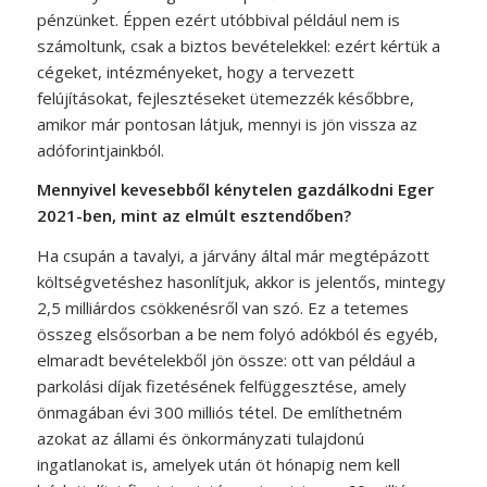
pénzünket. Éppen ezért utóbbival például nem is
számoltunk, csak a biztos bevételekkel: ezért kértük a
cégeket, intézményeket, hogy a tervezett
felújításokat, fejlesztéseket ütemezzék későbbre,
amikor már pontosan látjuk, mennyi is jön vissza az
adóforintjainkból.
Mennyivel kevesebből kénytelen gazdálkodni Eger
2021-ben, mint az elmúlt esztendőben?
Ha csupán a tavalyi, a járvány által már megtépázott
költségvetéshez hasonlítjuk, akkor is jelentős, mintegy
2,5 milliárdos csökkenésről van szó. Ez a tetemes
összeg elsősorban a be nem folyó adókból és egyéb,
elmaradt bevételekből jön össze: ott van például a
parkolási díjak fizetésének felfüggesztése, amely
önmagában évi 300 milliós tétel. De említhetném
azokat az állami és önkormányzati tulajdonú
ingatlanokat is, amelyek után öt hónapig nem kell