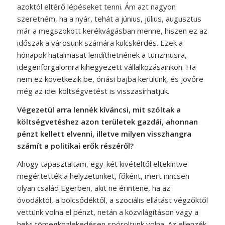
azoktól eltérő lépéseket tenni. Ám azt nagyon
szeretném, ha a nyár, tehát a június, július, augusztus
már a megszokott kerékvágásban menne, hiszen ez az
időszak a városunk számára kulcskérdés. Ezek a
hónapok hatalmasat lendíthetnének a turizmusra,
idegenforgalomra kihegyezett vállalkozásainkon. Ha
nem ez következik be, óriási bajba kerülünk, és jövőre
még az idei költségvetést is visszasírhatjuk.
Végezetül arra lennék kíváncsi, mit szóltak a
költségvetéshez azon területek gazdái, ahonnan
pénzt kellett elvenni, illetve milyen visszhangra
számít a politikai erők részéről?
Ahogy tapasztaltam, egy-két kivételtől eltekintve
megértették a helyzetünket, főként, mert nincsen
olyan család Egerben, akit ne érintene, ha az
óvodáktól, a bölcsődéktől, a szociális ellátást végzőktől
vettünk volna el pénzt, netán a közvilágításon vagy a
helyi tömegközlekedésen spóroltunk volna. Az ellenzék