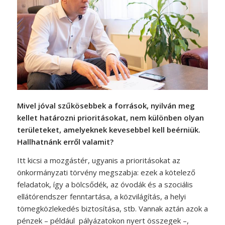
Mivel jóval szűkösebbek a források, nyilván meg
kellet határozni prioritásokat, nem különben olyan
területeket, amelyeknek kevesebbel kell beérniük.
Hallhatnánk erről valamit?
Itt kicsi a mozgástér, ugyanis a prioritásokat az
önkormányzati törvény megszabja: ezek a kötelező
feladatok, így a bölcsődék, az óvodák és a szociális
ellátórendszer fenntartása, a közvilágítás, a helyi
tömegközlekedés biztosítása, stb. Vannak aztán azok a
pénzek – például pályázatokon nyert összegek –,