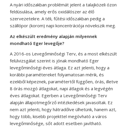
A nyári időszakban problémát jelent a talajközeli ózon
feldúsulása, amely erős oxidálószer az élő
szervezetekre. A téli, fűtési időszakban pedig a
szállópor (korom) napi koncentrációja növekszik meg.
Az elkészült eredmény alapján milyennek
mondható Eger levegője?
A 2016-os Levegőminőségi Terv, és a most elkészült
felülvizsgálat szerint is jónak mondható Eger
levegőminőségi éves átlaga. Ez azt jelenti, hogy a
korábbi paramétereket folyamatosan mérik, és
ezekből képeznek, paramétertől függően, órás, illetve
8 órás mozgó átlagokat, napi átlagok és a legvégén
éves átlagokat. Egerben a Levegőminőségi Terv
alapján állapotmegőrző intézkedések javasoltak. Ez
nem azt jelenti, hogy hátradőlve ülhetünk, hanem azt,
hogy több, kisebb projekttel megóvható a város
levegőminősége, sőt adott esetben javítható.