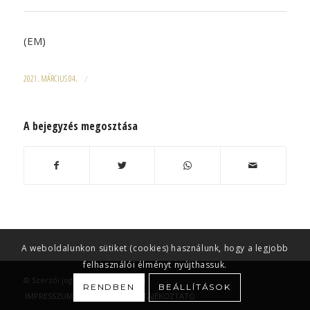
(EM)
2021. MÁRCIUS 04.
/
A bejegyzés megosztása
A weboldalunkon sütiket (cookies) használunk, hogy a legjobb
felhasználói élményt nyújthassuk.
© Szerzői jog -
EM | Egri Magazin
RENDBEN
BEÁLLÍTÁSOK
IMPRESSZUM
ADATKEZELÉSI TÁJÉKOZTATÓ