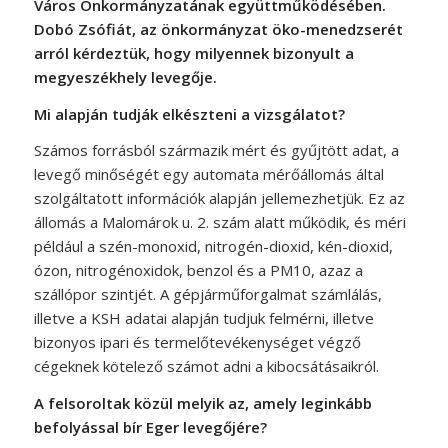
Város Önkormányzatának együttműködésében.
Dobó Zsófiát, az önkormányzat öko-menedzserét
arról kérdeztük, hogy milyennek bizonyult a
megyeszékhely levegője.
Mi alapján tudják elkészteni a vizsgálatot?
Számos forrásból származik mért és gyűjtött adat, a
levegő minőségét egy automata mérőállomás által
szolgáltatott információk alapján jellemezhetjük. Ez az
állomás a Malomárok u. 2. szám alatt működik, és méri
például a szén-monoxid, nitrogén-dioxid, kén-dioxid,
ózon, nitrogénoxidok, benzol és a PM10, azaz a
szállópor szintjét. A gépjárműforgalmat számlálás,
illetve a KSH adatai alapján tudjuk felmérni, illetve
bizonyos ipari és termelőtevékenységet végző
cégeknek kötelező számot adni a kibocsátásaikról.
A felsoroltak közül melyik az, amely leginkább
befolyással bír Eger levegőjére?