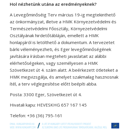
Hol nézhetünk utána az eredményeknek?
A Levegőminőséig Terv március 19-ig megtekinthető
az önkormányzat, illetve a HMK Környezetvédelmi és
Természetvédelmi Főosztály, Környezetvédelmi
Osztályának hirdetőtábláján, emellett a HMK
honlapjáról is letölthető a dokumentum. A tervezetet
bárki véleményezheti, és Eger levegőminőségének
javítására írásban megteheti javaslatait az alábbi
elérhetőségeken, vagy személyesen a HMK
Szövetkezet út 4. szám alatt. A beérkezett ötleteket a
HMK megvizsgálja, és amelyet szakmailag hasznosnak
ítél, a terv véglegesítése előtt beépíti abba.
Posta: 3300 Eger, Szövetkezet út 4.
Hivatali kapu: HEVESKHG 657 167 145
Telefon: +36 (36) 795-161