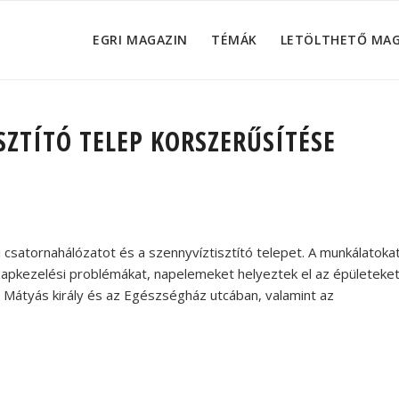
EGRI MAGAZIN
TÉMÁK
LETÖLTHETŐ MA
SZTÍTÓ TELEP KORSZERŰSÍTÉSE
ri csatornahálózatot és a szennyvíztisztító telepet. A munkálatoka
zapkezelési problémákat, napelemeket helyeztek el az épületeke
 a Mátyás király és az Egészségház utcában, valamint az