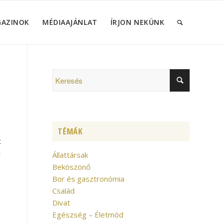
GAZINOK
MÉDIAAJÁNLAT
ÍRJON NEKÜNK
TÉMÁK
t
t
Állattársak
Beköszönő
Bor és gasztronómia
Család
Divat
Egészség – Életmód