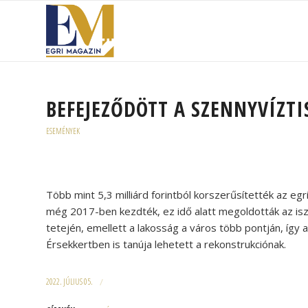
BEFEJEZŐDÖTT A SZENNYVÍZTI
ESEMÉNYEK
Több mint 5,3 milliárd forintból korszerűsítették az eg
még 2017-ben kezdték, ez idő alatt megoldották az is
tetején, emellett a lakosság a város több pontján, így
Érsekkertben is tanúja lehetett a rekonstrukciónak.
2022. JÚLIUS 05.
/