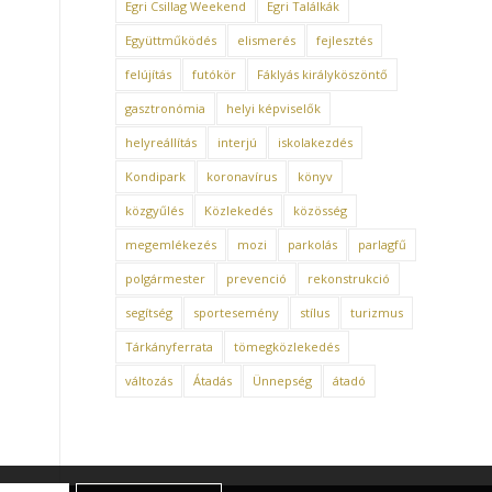
Egri Csillag Weekend
Egri Találkák
Együttműködés
elismerés
fejlesztés
felújítás
futókör
Fáklyás királyköszöntő
gasztronómia
helyi képviselők
helyreállítás
interjú
iskolakezdés
Kondipark
koronavírus
könyv
közgyűlés
Közlekedés
közösség
megemlékezés
mozi
parkolás
parlagfű
polgármester
prevenció
rekonstrukció
segítség
sportesemény
stílus
turizmus
Tárkányferrata
tömegközlekedés
változás
Átadás
Ünnepség
átadó