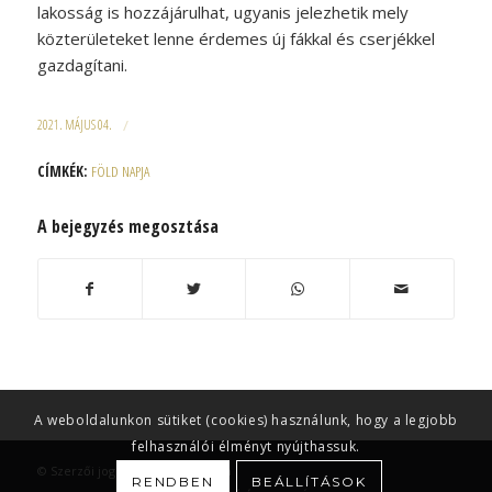
lakosság is hozzájárulhat, ugyanis jelezhetik mely
közterületeket lenne érdemes új fákkal és cserjékkel
gazdagítani.
2021. MÁJUS 04.
/
CÍMKÉK:
FÖLD NAPJA
A bejegyzés megosztása
A weboldalunkon sütiket (cookies) használunk, hogy a legjobb
felhasználói élményt nyújthassuk.
© Szerzői jog -
EM | Egri Magazin
RENDBEN
BEÁLLÍTÁSOK