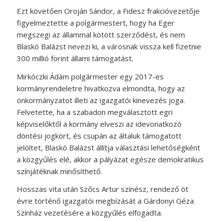
Ezt követően Oroján Sándor, a Fidesz frakcióvezetője
figyelmeztette a polgármestert, hogy ha Eger
megszegi az állammal kötött szerződést, és nem
Blaskó Balázst nevezi ki, a városnak vissza kell fizetnie
300 millió forint állami támogatást.
Mirkóczki Ádám polgármester egy 2017-es
kormányrendeletre hivatkozva elmondta, hogy az
önkormányzatot illeti az igazgatói kinevezés joga.
Felvetette, ha a szabadon megválasztott egri
képviselőktől a kormány elveszi az idevonatkozó
döntési jogkört, és csupán az általuk támogatott
jelöltet, Blaskó Balázst állítja választási lehetőségként
a közgyűlés elé, akkor a pályázat egésze demokratikus
színjátéknak minősíthető.
Hosszas vita után Szőcs Artur színész, rendező öt
évre történő igazgatói megbízását a Gárdonyi Géza
Színház vezetésére a közgyűlés elfogadta.