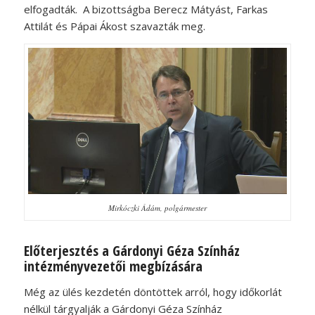
elfogadták. A bizottságba Berecz Mátyást, Farkas
Attilát és Pápai Ákost szavazták meg.
Mirkóczki Ádám, polgármester
Előterjesztés a Gárdonyi Géza Színház
intézményvezetői megbízására
Még az ülés kezdetén döntöttek arról, hogy időkorlát
nélkül tárgyalják a Gárdonyi Géza Színház