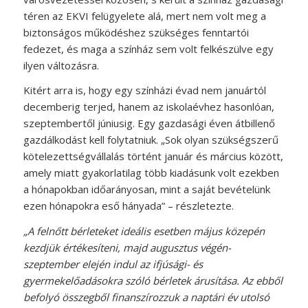
téren az EKVI felügyelete alá, mert nem volt meg a
biztonságos működéshez szükséges fenntartói
fedezet, és maga a színház sem volt felkészülve egy
ilyen változásra.
Kitért arra is, hogy egy színházi évad nem januártól
decemberig terjed, hanem az iskolaévhez hasonlóan,
szeptembertől júniusig. Egy gazdasági éven átbillenő
gazdálkodást kell folytatniuk. „Sok olyan szükségszerű
kötelezettségvállalás történt január és március között,
amely miatt gyakorlatilag több kiadásunk volt ezekben
a hónapokban időarányosan, mint a saját bevételünk
ezen hónapokra eső hányada” – részletezte.
„A felnőtt bérleteket ideális esetben május közepén
kezdjük értékesíteni, majd augusztus végén-
szeptember elején indul az ifjúsági- és
gyermekelőadásokra szóló bérletek árusítása. Az ebből
befolyó összegből finanszírozzuk a naptári év utolsó