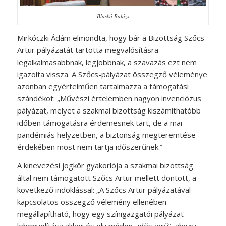
Blaskó Balázs
Mirkóczki Ádám elmondta, hogy bár a Bizottság Szőcs
Artur pályázatát tartotta megvalósításra
legalkalmasabbnak, legjobbnak, a szavazás ezt nem
igazolta vissza. A Szőcs-pályázat összegző véleménye
azonban egyértelműen tartalmazza a támogatási
szándékot: „Művészi értelemben nagyon invenciózus
pályázat, melyet a szakmai bizottság kiszámíthatóbb
időben támogatásra érdemesnek tart, de a mai
pandémiás helyzetben, a biztonság megteremtése
érdekében most nem tartja időszerűnek.”
A kinevezési jogkör gyakorlója a szakmai bizottság
által nem támogatott Szőcs Artur mellett döntött, a
következő indoklással: „A Szőcs Artur pályázatával
kapcsolatos összegző vélemény ellenében
megállapítható, hogy egy színigazgatói pályázat
lebonyolítása akkor és oly módon „időszerű”, ahogy