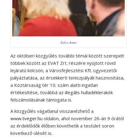
Szőcs Artur
Az októberi közgyűlés további témái között szerepelt
többek között az EVAT Zrt. részére nyújtott rövid
lejáratú kölcsön, a Városfejlesztési Kft. ügyvezetői
pályáztatása, az érsekkerti teniszpályák hasznosítása,
a Köztársaság tér 10. szám alatti ingatlan
értékesítése, továbbá az illegális hulladéklerakók
felszámolásának támogata is.
A közgyűlés vágatlanul visszanézhető a
www.tveger.hu
oldalon, ahol november 26-án 9 órától
az érdeklődők élőben követhetik a testület soron
következő ülését is.