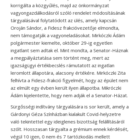
korrigálta a közgyűlés, majd az önkormányzat
vagyongazdálkodásról szóló rendelet módosításának
tárgyalásával folytatódott az ülés, amely kapcsán
Oroján Sándor, a Fidesz frakcióvezetője elmondta,
nem támogatják a vagyoneladásokat. Mirkóczki Ádám
polgármester kiemelte, október 29-ig egyetlen
ingatlant sem adtak el. Mint mondta, a Senator-Háznak
a megpályáztatása sem történt meg, mert az
igazságügyi értékbecslés rámutatott az ingatlan
leromlott állapotára, alacsony értékére. Mirkóczki Zita
felhívta a Fidesz-frakció figyelmét, hogy az épület nem
az elmúlt egy évben került ilyen állapotba. Mikróczki
Ádám kijelentette, hogy nem adják el a Senator-Házat.
Sürgősségi indítvány tárgyalására is sor került, amely a
Gárdonyi Géza Színházban kialakult Covid-helyzetre
való tekintettel egy ideiglenes bizottság felállításáról
szólt. Hosszasan tárgyalta a grémium ennek kérdését,
végül 10 igen, 0 nem és 7 tartózkodás mellett