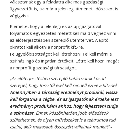
választanak egy a feladatra alkalmas gazdasági
ügyvezetőt is, aki már a jelenlegi átmeneti időszakot is
végigviszi.
Kiemelte, hogy a jelenlegi és az új igazgatóval
folyamatos egyeztetés mellett kell majd véghez vinni
az előterjesztésben szereplő ütemtervet. Alapító
okiratot kell alkotni a nonprofit kft.-re.
Felügyelőbizottságot kell létrehozni. Fel kell mérni a
színház ingó és ingatlan értékeit. Létre kell hozni magát
a nonprofit gazdasági társaságot.
„Az előterjesztésben szereplő határozatok között
szerepel, hogy törzstőkével kell rendelkeznie a kft.-nek.
Amennyiben a társaság eredményt produkál, vissza
kell forgatnia a cégbe, és az igazgatónak érdeke lesz
eredményt produkálni ahhoz, hogy fejleszteni tudja
a színházat.
Ennek köszönhetően jobb előadások
születhetnek, és olyan művészeket is a teátrumba tud
csalni, akik magasabb összegért vállalnak munkát”
–