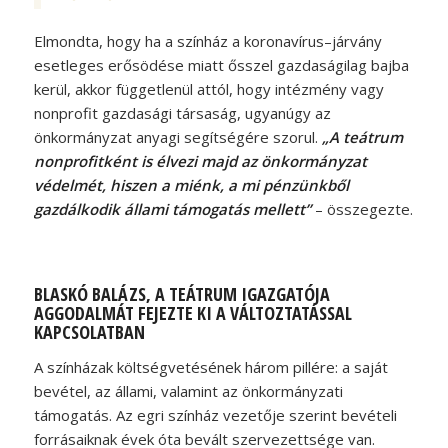
Elmondta, hogy ha a színház a koronavírus–járvány
esetleges erősödése miatt ősszel gazdaságilag bajba
kerül, akkor függetlenül attól, hogy intézmény vagy
nonprofit gazdasági társaság, ugyanúgy az
önkormányzat anyagi segítségére szorul.
„A teátrum
nonprofitként is élvezi majd az önkormányzat
védelmét, hiszen a miénk, a mi pénzünkből
gazdálkodik állami támogatás mellett”
– összegezte.
BLASKÓ BALÁZS, A TEÁTRUM IGAZGATÓJA
AGGODALMÁT FEJEZTE KI A VÁLTOZTATÁSSAL
KAPCSOLATBAN
A színházak költségvetésének három pillére: a saját
bevétel, az állami, valamint az önkormányzati
támogatás. Az egri színház vezetője szerint bevételi
forrásaiknak évek óta bevált szervezettsége van.