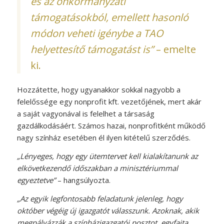
és az önkormányzati
támogatásokból, emellett hasonló
módon veheti igénybe a TAO
helyettesítő támogatást is”
– emelte
ki.
Hozzátette, hogy ugyanakkor sokkal nagyobb a
felelőssége egy nonprofit kft. vezetőjének, mert akár
a saját vagyonával is felelhet a társaság
gazdálkodásáért. Számos hazai, nonprofitként működő
nagy színház esetében él ilyen kitételű szerződés.
„Lényeges, hogy egy ütemtervet kell kialakítanunk az
elkövetkezendő időszakban a minisztériummal
egyeztetve”
– hangsúlyozta.
„Az egyik legfontosabb feladatunk jelenleg, hogy
október végéig új igazgatót válasszunk. Azoknak, akik
megpályázzák a színházigazgatói posztot, egyfajta