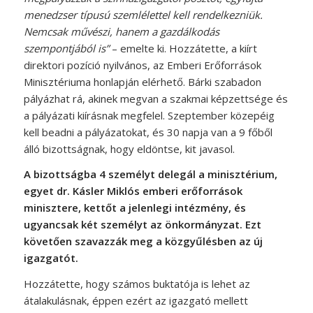
menedzser típusú szemlélettel kell rendelkezniük.
Nemcsak művészi, hanem a gazdálkodás
szempontjából is”
– emelte ki. Hozzátette, a kiírt
direktori pozíció nyilvános, az Emberi Erőforrások
Minisztériuma honlapján elérhető. Bárki szabadon
pályázhat rá, akinek megvan a szakmai képzettsége és
a pályázati kiírásnak megfelel. Szeptember közepéig
kell beadni a pályázatokat, és 30 napja van a 9 főből
álló bizottságnak, hogy eldöntse, kit javasol.
A bizottságba 4 személyt delegál a minisztérium,
egyet dr. Kásler Miklós emberi erőforrások
minisztere, kettőt a jelenlegi intézmény, és
ugyancsak két személyt az önkormányzat. Ezt
követően szavazzák meg a közgyűlésben az új
igazgatót.
Hozzátette, hogy számos buktatója is lehet az
átalakulásnak, éppen ezért az igazgató mellett