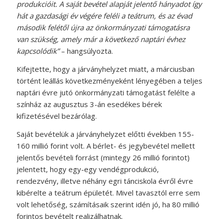
produkcióit. A saját bevétel alapját jelentő hányadot így
hát a gazdasági év végére feléli a teátrum, és az évad
második felétől újra az önkormányzati támogatásra
van szükség, amely már a következő naptári évhez
kapcsolódik”
– hangsúlyozta.
Kifejtette, hogy a járványhelyzet miatt, a márciusban
történt leállás következményeként lényegében a teljes
naptári évre jutó önkormányzati támogatást felélte a
színház az augusztus 3-án esedékes bérek
kifizetésével bezárólag.
Saját bevételük a járványhelyzet előtti években 155-
160 millió forint volt. A bérlet- és jegybevétel mellett
jelentős bevételi forrást (mintegy 26 millió forintot)
jelentett, hogy egy-egy vendégprodukció,
rendezvény, illetve néhány egri tánciskola évről évre
kibérelte a teátrum épületét. Mivel tavasztól erre sem
volt lehetőség, számításaik szerint idén jó, ha 80 millió
forintos bevételt realizálhatnak.