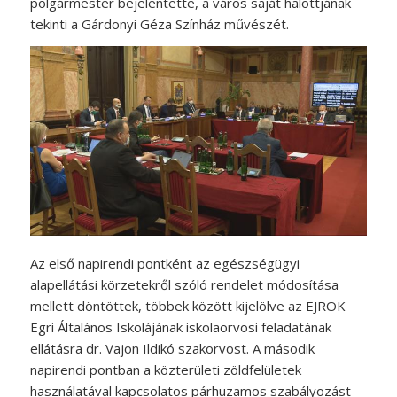
polgármester bejelentette, a város saját halottjának
tekinti a Gárdonyi Géza Színház művészét.
Az első napirendi pontként az egészségügyi
alapellátási körzetekről szóló rendelet módosítása
mellett döntöttek, többek között kijelölve az EJROK
Egri Általános Iskolájának iskolaorvosi feladatának
ellátásra dr. Vajon Ildikó szakorvost. A második
napirendi pontban a közterületi zöldfelületek
használatával kapcsolatos párhuzamos szabályozást