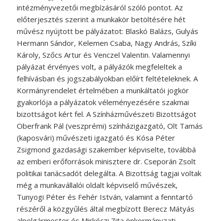
intézményvezetői megbízásáról szóló pontot. Az
előterjesztés szerint a munkakör betöltésére hét
művész nyújtott be pályázatot: Blaskó Balázs, Gulyás
Hermann Sándor, Kelemen Csaba, Nagy András, Szíki
Károly, Szőcs Artur és Venczel Valentin. Valamennyi
pályázat érvényes volt, a pályázók megfeleltek a
felhívásban és jogszabályokban előírt feltételeknek. A
Kormányrendelet értelmében a munkáltatói jogkör
gyakorlója a pályázatok véleményezésére szakmai
bizottságot kért fel. A Színházművészeti Bizottságot
Oberfrank Pál (veszprémi) színházigazgató, Olt Tamás
(kaposvári) művészeti igazgató és Kósa Péter
Zsigmond gazdasági szakember képviselte, továbbá
az emberi erőforrások minisztere dr. Cseporán Zsolt
politikai tanácsadót delegálta. A Bizottság tagjai voltak
még a munkavállalói oldalt képviselő művészek,
Tunyogi Péter és Fehér István, valamint a fenntartó
részéről a közgyűlés által megbízott Berecz Mátyás
alpolgármester és Mirkóczi Zita önkormányzati