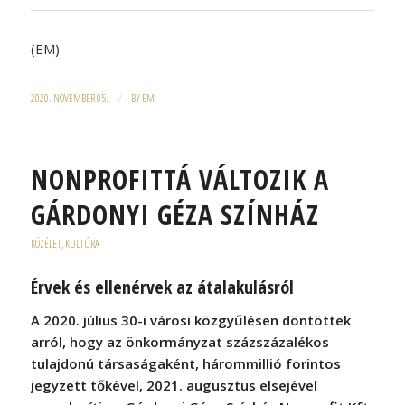
(EM)
2020. NOVEMBER 05.
/
BY
EM
NONPROFITTÁ VÁLTOZIK A
GÁRDONYI GÉZA SZÍNHÁZ
KÖZÉLET
,
KULTÚRA
Érvek és ellenérvek az átalakulásról
A 2020. július 30-i városi közgyűlésen döntöttek
arról, hogy az önkormányzat százszázalékos
tulajdonú társaságaként, hárommillió forintos
jegyzett tőkével, 2021. augusztus elsejével