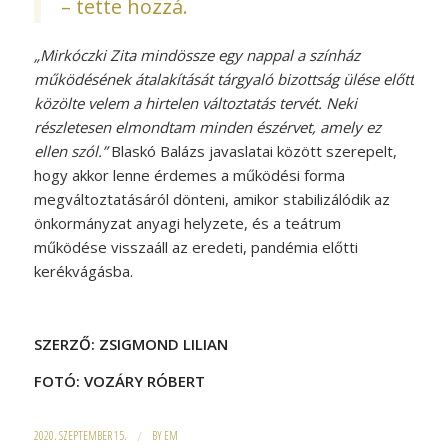
– tette hozzá.
„Mirkóczki Zita mindössze egy nappal a színház
működésének átalakítását tárgyaló bizottság ülése előtt
közölte velem a hirtelen változtatás tervét. Neki
részletesen elmondtam minden észérvet, amely ez
ellen szól.”
Blaskó Balázs javaslatai között szerepelt,
hogy akkor lenne érdemes a működési forma
megváltoztatásáról dönteni, amikor stabilizálódik az
önkormányzat anyagi helyzete, és a teátrum
működése visszaáll az eredeti, pandémia előtti
kerékvágásba.
SZERZŐ: ZSIGMOND LILIAN
FOTÓ: VOZÁRY RÓBERT
2020. SZEPTEMBER 15.
/
BY
EM