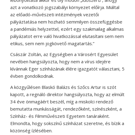
azt a vonatkozó jogszabályi környezet előírja. Miáltal
az előadó-művészeti intézmények vezetői
pályáztatása nem hozható semmilyen összefüggésbe
a pandémiás helyzettel, ezért egy szakmailag alkalmas
pályázatot erre való hivatkozással elutasítani sem nem
etikus, sem nem jogkövető magatartás.”
Császár Zoltán, az Egységben a Városért Egyesület
nevében hangsúlyozta, hogy nem a vírus idejére
kívánnak Eger színházának élére igazgatót választani, 5
évben gondolkodnak.
A közgyűlésen Blaskó Balázs és Szőcs Artur is szót
kapott, a regnáló direktor hangsúlyozta, hogy az elmúlt
34 éve önmagáért beszél, míg a miskolci rendező
bemutatta munkásságát, rendezőként, színészként, a
Színház- és Filmművészeti Egyetem tanáraként.
Elmondta, hogy sokszínű színházat szeretne, és bízik a
közönség ízlésében.