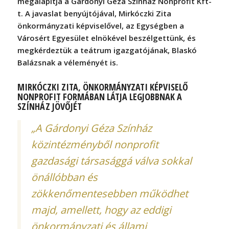
megalapítja a Gárdonyi Géza Színház Nonprofit Kft-
t. A javaslat benyújtójával, Mirkóczki Zita
önkormányzati képviselővel, az Egységben a
Városért Egyesület elnökével beszélgettünk, és
megkérdeztük a teátrum igazgatójának, Blaskó
Balázsnak a véleményét is.
MIRKÓCZKI ZITA, ÖNKORMÁNYZATI KÉPVISELŐ
NONPROFIT FORMÁBAN LÁTJA LEGJOBBNAK A
SZÍNHÁZ JÖVŐJÉT
„A Gárdonyi Géza Színház
közintézményből nonprofit
gazdasági társasággá válva sokkal
önállóbban és
zökkenőmentesebben működhet
majd, amellett, hogy az eddigi
önkormányzati és állami