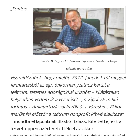
„Fontos
Blaskó Balázs 2011. február 1-je óta a Gárdonyi Géza
Színház igazgatója
visszaidéznünk, hogy mielőtt 2012. január 1-től megyei
fenntartásból az egri önkormányzathoz került a
teátrum, tetemes adóságokkal küzdött – kilátástalan
helyzetben vettem át a vezetését –, s végül 75 millió
forintos számlatartozással került át a városhoz. Ekkor
merült fel először a teátrum nonprofit kft-vé alakítása”
– mondta el lapunknak Blaskó Balázs. Kifejtette, ezt a
tervet éppen azért vetették el az akkori
városvezetéssel közösen, s került a színház gazdasági