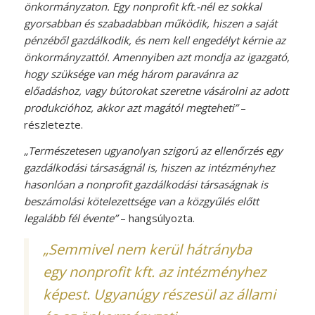
önkormányzaton. Egy nonprofit kft.-nél ez sokkal
gyorsabban és szabadabban működik, hiszen a saját
pénzéből gazdálkodik, és nem kell engedélyt kérnie az
önkormányzattól. Amennyiben azt mondja az igazgató,
hogy szüksége van még három paravánra az
előadáshoz, vagy bútorokat szeretne vásárolni az adott
produkcióhoz, akkor azt magától megteheti”
–
részletezte.
„Természetesen ugyanolyan szigorú az ellenőrzés egy
gazdálkodási társaságnál is, hiszen az intézményhez
hasonlóan a nonprofit gazdálkodási társaságnak is
beszámolási kötelezettsége van a közgyűlés előtt
legalább fél évente”
– hangsúlyozta.
„Semmivel nem kerül hátrányba
egy nonprofit kft. az intézményhez
képest. Ugyanúgy részesül az állami